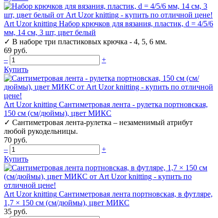
Art Uzor knitting
Набор крючков для вязания, пластик, d = 4/5/6
мм, 14 см, 3 шт, цвет белый
✓
В наборе три пластиковых крючка - 4, 5, 6 мм.
69 руб.
–
+
Купить
Art Uzor knitting
Сантиметровая лента - рулетка портновская,
150 см (см/дюймы), цвет МИКС
✓
Сантиметровая лента-рулетка – незаменимый атрибут
любой рукодельницы.
70 руб.
–
+
Купить
Art Uzor knitting
Сантиметровая лента портновская, в футляре,
1,7 × 150 см (см/дюймы), цвет МИКС
35 руб.