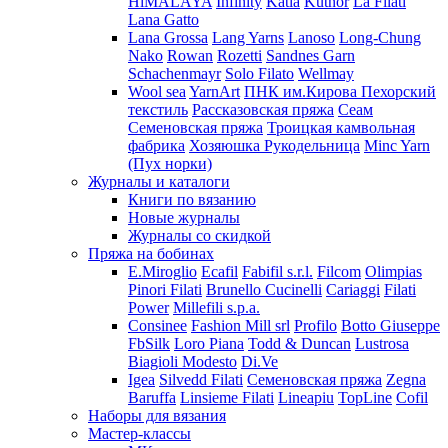
HiMALAYA
Infinity
Katia
Kutnor
La Filati
Lana Gatto
Lana Grossa
Lang Yarns
Lanoso
Long-Chung
Nako
Rowan
Rozetti
Sandnes Garn
Schachenmayr
Solo Filato
Wellmay
Wool sea
YarnArt
ПНК им.Кирова
Пехорский
текстиль
Рассказовская пряжа
Сеам
Семеновская пряжа
Троицкая камвольная
фабрика
Хозяюшка Рукодельница
Minc Yarn
(Пух норки)
Журналы и каталоги
Книги по вязанию
Новые журналы
Журналы со скидкой
Пряжа на бобинах
E.Miroglio
Ecafil
Fabifil s.r.l.
Filcom
Olimpias
Pinori Filati
Brunello Cucinelli
Cariaggi
Filati
Power
Millefili s.p.a.
Consinee
Fashion Mill srl
Profilo
Botto Giuseppe
FbSilk
Loro Piana
Todd & Duncan
Lustrosa
Biagioli Modesto
Di.Ve
Igea
Silvedd Filati
Семеновская пряжа
Zegna
Baruffa
Linsieme Filati
Lineapiu
TopLine
Cofil
Наборы для вязания
Мастер-классы