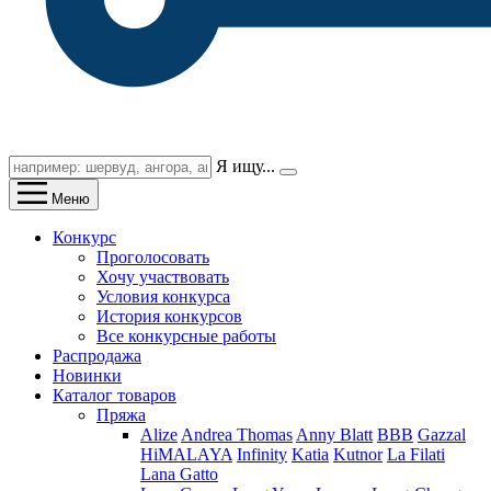
Я ищу...
Меню
Конкурс
Проголосовать
Хочу участвовать
Условия конкурса
История конкурсов
Все конкурсные работы
Распродажа
Новинки
Каталог товаров
Пряжа
Alize
Andrea Thomas
Anny Blatt
BBB
Gazzal
HiMALAYA
Infinity
Katia
Kutnor
La Filati
Lana Gatto