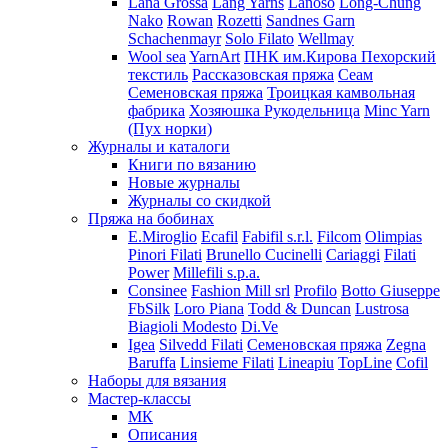
Lana Grossa
Lang Yarns
Lanoso
Long-Chung
Nako
Rowan
Rozetti
Sandnes Garn
Schachenmayr
Solo Filato
Wellmay
Wool sea
YarnArt
ПНК им.Кирова
Пехорский
текстиль
Рассказовская пряжа
Сеам
Семеновская пряжа
Троицкая камвольная
фабрика
Хозяюшка Рукодельница
Minc Yarn
(Пух норки)
Журналы и каталоги
Книги по вязанию
Новые журналы
Журналы со скидкой
Пряжа на бобинах
E.Miroglio
Ecafil
Fabifil s.r.l.
Filcom
Olimpias
Pinori Filati
Brunello Cucinelli
Cariaggi
Filati
Power
Millefili s.p.a.
Consinee
Fashion Mill srl
Profilo
Botto Giuseppe
FbSilk
Loro Piana
Todd & Duncan
Lustrosa
Biagioli Modesto
Di.Ve
Igea
Silvedd Filati
Семеновская пряжа
Zegna
Baruffa
Linsieme Filati
Lineapiu
TopLine
Cofil
Наборы для вязания
Мастер-классы
МК
Описания