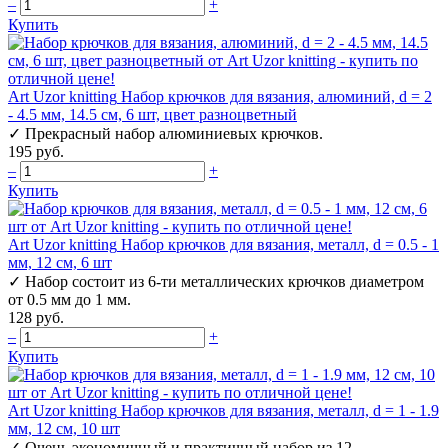
–
+
Купить
Art Uzor knitting
Набор крючков для вязания, алюминий, d = 2
- 4.5 мм, 14.5 см, 6 шт, цвет разноцветный
✓
Прекрасный набор алюминиевых крючков.
195 руб.
–
+
Купить
Art Uzor knitting
Набор крючков для вязания, металл, d = 0.5 - 1
мм, 12 см, 6 шт
✓
Набор состоит из 6-ти металлических крючков диаметром
от 0.5 мм до 1 мм.
128 руб.
–
+
Купить
Art Uzor knitting
Набор крючков для вязания, металл, d = 1 - 1.9
мм, 12 см, 10 шт
✓
Очень экономичный и практичный набор из 12