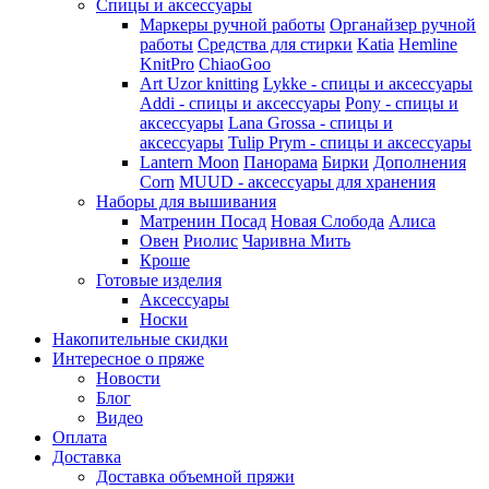
Спицы и аксессуары
Маркеры ручной работы
Органайзер ручной
работы
Средства для стирки
Katia
Hemline
KnitPro
ChiaoGoo
Art Uzor knitting
Lykke - спицы и аксессуары
Addi - спицы и аксессуары
Pony - спицы и
аксессуары
Lana Grossa - спицы и
аксессуары
Tulip
Prym - спицы и аксессуары
Lantern Moon
Панорама
Бирки
Дополнения
Corn
MUUD - аксессуары для хранения
Наборы для вышивания
Матренин Посад
Новая Слобода
Алиса
Овен
Риолис
Чаривна Мить
Кроше
Готовые изделия
Аксессуары
Носки
Накопительные скидки
Интересное о пряже
Новости
Блог
Видео
Оплата
Доставка
Доставка объемной пряжи