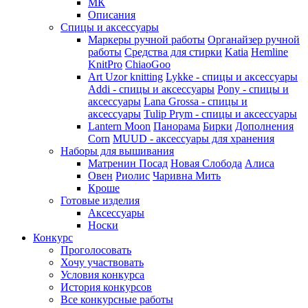
МК
Описания
Спицы и аксессуары
Маркеры ручной работы
Органайзер ручной
работы
Средства для стирки
Katia
Hemline
KnitPro
ChiaoGoo
Art Uzor knitting
Lykke - спицы и аксессуары
Addi - спицы и аксессуары
Pony - спицы и
аксессуары
Lana Grossa - спицы и
аксессуары
Tulip
Prym - спицы и аксессуары
Lantern Moon
Панорама
Бирки
Дополнения
Corn
MUUD - аксессуары для хранения
Наборы для вышивания
Матренин Посад
Новая Слобода
Алиса
Овен
Риолис
Чаривна Мить
Кроше
Готовые изделия
Аксессуары
Носки
Конкурс
Проголосовать
Хочу участвовать
Условия конкурса
История конкурсов
Все конкурсные работы