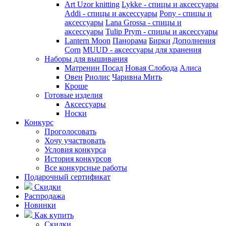
Art Uzor knitting
Lykke - спицы и аксессуары
Addi - спицы и аксессуары
Pony - спицы и
аксессуары
Lana Grossa - спицы и
аксессуары
Tulip
Prym - спицы и аксессуары
Lantern Moon
Панорама
Бирки
Дополнения
Corn
MUUD - аксессуары для хранения
Наборы для вышивания
Матренин Посад
Новая Слобода
Алиса
Овен
Риолис
Чаривна Мить
Кроше
Готовые изделия
Аксессуары
Носки
Конкурс
Проголосовать
Хочу участвовать
Условия конкурса
История конкурсов
Все конкурсные работы
Подарочный сертификат
Скидки
Распродажа
Новинки
Как купить
Скидки