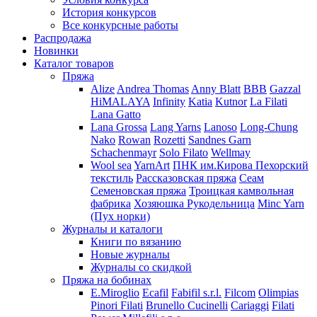
История конкурсов
Все конкурсные работы
Распродажа
Новинки
Каталог товаров
Пряжа
Alize
Andrea Thomas
Anny Blatt
BBB
Gazzal
HiMALAYA
Infinity
Katia
Kutnor
La Filati
Lana Gatto
Lana Grossa
Lang Yarns
Lanoso
Long-Chung
Nako
Rowan
Rozetti
Sandnes Garn
Schachenmayr
Solo Filato
Wellmay
Wool sea
YarnArt
ПНК им.Кирова
Пехорский
текстиль
Рассказовская пряжа
Сеам
Семеновская пряжа
Троицкая камвольная
фабрика
Хозяюшка Рукодельница
Minc Yarn
(Пух норки)
Журналы и каталоги
Книги по вязанию
Новые журналы
Журналы со скидкой
Пряжа на бобинах
E.Miroglio
Ecafil
Fabifil s.r.l.
Filcom
Olimpias
Pinori Filati
Brunello Cucinelli
Cariaggi
Filati