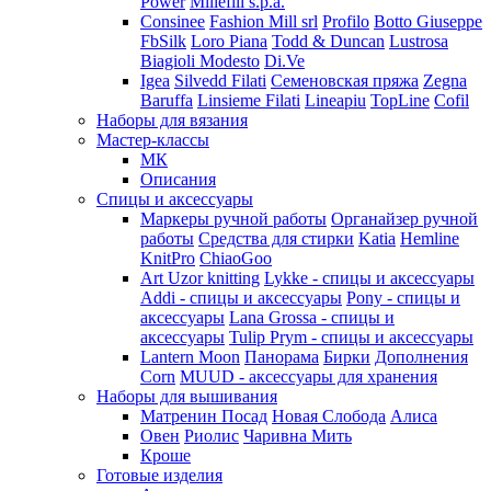
Power
Millefili s.p.a.
Consinee
Fashion Mill srl
Profilo
Botto Giuseppe
FbSilk
Loro Piana
Todd & Duncan
Lustrosa
Biagioli Modesto
Di.Ve
Igea
Silvedd Filati
Семеновская пряжа
Zegna
Baruffa
Linsieme Filati
Lineapiu
TopLine
Cofil
Наборы для вязания
Мастер-классы
МК
Описания
Спицы и аксессуары
Маркеры ручной работы
Органайзер ручной
работы
Средства для стирки
Katia
Hemline
KnitPro
ChiaoGoo
Art Uzor knitting
Lykke - спицы и аксессуары
Addi - спицы и аксессуары
Pony - спицы и
аксессуары
Lana Grossa - спицы и
аксессуары
Tulip
Prym - спицы и аксессуары
Lantern Moon
Панорама
Бирки
Дополнения
Corn
MUUD - аксессуары для хранения
Наборы для вышивания
Матренин Посад
Новая Слобода
Алиса
Овен
Риолис
Чаривна Мить
Кроше
Готовые изделия