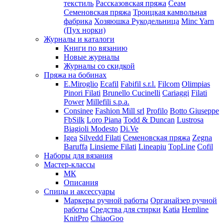
текстиль
Рассказовская пряжа
Сеам
Семеновская пряжа
Троицкая камвольная
фабрика
Хозяюшка Рукодельница
Minc Yarn
(Пух норки)
Журналы и каталоги
Книги по вязанию
Новые журналы
Журналы со скидкой
Пряжа на бобинах
E.Miroglio
Ecafil
Fabifil s.r.l.
Filcom
Olimpias
Pinori Filati
Brunello Cucinelli
Cariaggi
Filati
Power
Millefili s.p.a.
Consinee
Fashion Mill srl
Profilo
Botto Giuseppe
FbSilk
Loro Piana
Todd & Duncan
Lustrosa
Biagioli Modesto
Di.Ve
Igea
Silvedd Filati
Семеновская пряжа
Zegna
Baruffa
Linsieme Filati
Lineapiu
TopLine
Cofil
Наборы для вязания
Мастер-классы
МК
Описания
Спицы и аксессуары
Маркеры ручной работы
Органайзер ручной
работы
Средства для стирки
Katia
Hemline
KnitPro
ChiaoGoo