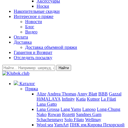
Аксессуары
Носки
Накопительные скидки
Интересное о пряже
Новости
Блог
Видео
Оплата
Доставка
Доставка объемной пряжи
Гарантия и Возврат
Отследить посылку
Найти
Каталог
Пряжа
Alize
Andrea Thomas
Anny Blatt
BBB
Gazzal
HiMALAYA
Infinity
Katia
Kutnor
La Filati
Lana Gatto
Lana Grossa
Lang Yarns
Lanoso
Long-Chung
Nako
Rowan
Rozetti
Sandnes Garn
Schachenmayr
Solo Filato
Wellmay
Wool sea
YarnArt
ПНК им.Кирова
Пехорский