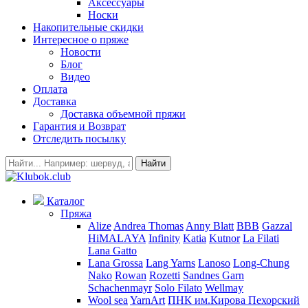
Аксессуары
Носки
Накопительные скидки
Интересное о пряже
Новости
Блог
Видео
Оплата
Доставка
Доставка объемной пряжи
Гарантия и Возврат
Отследить посылку
Найти
Каталог
Пряжа
Alize
Andrea Thomas
Anny Blatt
BBB
Gazzal
HiMALAYA
Infinity
Katia
Kutnor
La Filati
Lana Gatto
Lana Grossa
Lang Yarns
Lanoso
Long-Chung
Nako
Rowan
Rozetti
Sandnes Garn
Schachenmayr
Solo Filato
Wellmay
Wool sea
YarnArt
ПНК им.Кирова
Пехорский