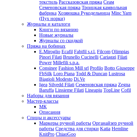
текстиль
Рассказовская пряжа
Сеам
Семеновская пряжа
Троицкая камвольная
фабрика
Хозяюшка Рукодельница
Minc Yarn
(Пух норки)
Журналы и каталоги
Книги по вязанию
Новые журналы
Журналы со скидкой
Пряжа на бобинах
E.Miroglio
Ecafil
Fabifil s.r.l.
Filcom
Olimpias
Pinori Filati
Brunello Cucinelli
Cariaggi
Filati
Power
Millefili s.p.a.
Consinee
Fashion Mill srl
Profilo
Botto Giuseppe
FbSilk
Loro Piana
Todd & Duncan
Lustrosa
Biagioli Modesto
Di.Ve
Igea
Silvedd Filati
Семеновская пряжа
Zegna
Baruffa
Linsieme Filati
Lineapiu
TopLine
Cofil
Наборы для вязания
Мастер-классы
МК
Описания
Спицы и аксессуары
Маркеры ручной работы
Органайзер ручной
работы
Средства для стирки
Katia
Hemline
KnitPro
ChiaoGoo