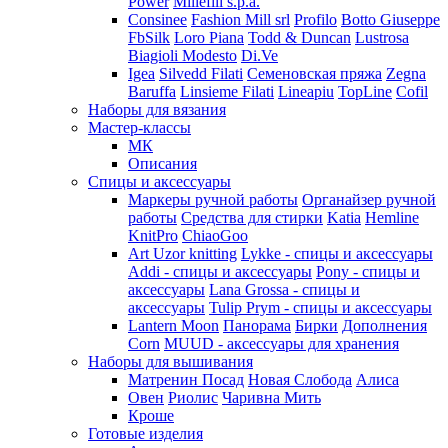
Power
Millefili s.p.a.
Consinee
Fashion Mill srl
Profilo
Botto Giuseppe
FbSilk
Loro Piana
Todd & Duncan
Lustrosa
Biagioli Modesto
Di.Ve
Igea
Silvedd Filati
Семеновская пряжа
Zegna
Baruffa
Linsieme Filati
Lineapiu
TopLine
Cofil
Наборы для вязания
Мастер-классы
МК
Описания
Спицы и аксессуары
Маркеры ручной работы
Органайзер ручной
работы
Средства для стирки
Katia
Hemline
KnitPro
ChiaoGoo
Art Uzor knitting
Lykke - спицы и аксессуары
Addi - спицы и аксессуары
Pony - спицы и
аксессуары
Lana Grossa - спицы и
аксессуары
Tulip
Prym - спицы и аксессуары
Lantern Moon
Панорама
Бирки
Дополнения
Corn
MUUD - аксессуары для хранения
Наборы для вышивания
Матренин Посад
Новая Слобода
Алиса
Овен
Риолис
Чаривна Мить
Кроше
Готовые изделия