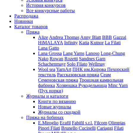
История конкурсов
Все конкурсные работы
Распродажа
Новинки
Каталог товаров
Пряжа
Alize
Andrea Thomas
Anny Blatt
BBB
Gazzal
HiMALAYA
Infinity
Katia
Kutnor
La Filati
Lana Gatto
Lana Grossa
Lang Yarns
Lanoso
Long-Chung
Nako
Rowan
Rozetti
Sandnes Garn
Schachenmayr
Solo Filato
Wellmay
Wool sea
YarnArt
ПНК им.Кирова
Пехорский
текстиль
Рассказовская пряжа
Сеам
Семеновская пряжа
Троицкая камвольная
фабрика
Хозяюшка Рукодельница
Minc Yarn
(Пух норки)
Журналы и каталоги
Книги по вязанию
Новые журналы
Журналы со скидкой
Пряжа на бобинах
E.Miroglio
Ecafil
Fabifil s.r.l.
Filcom
Olimpias
Pinori Filati
Brunello Cucinelli
Cariaggi
Filati