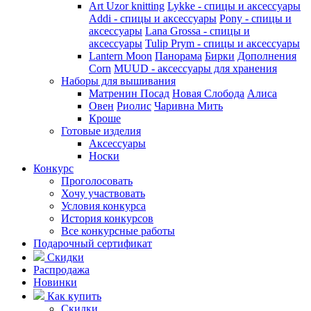
Art Uzor knitting
Lykke - спицы и аксессуары
Addi - спицы и аксессуары
Pony - спицы и
аксессуары
Lana Grossa - спицы и
аксессуары
Tulip
Prym - спицы и аксессуары
Lantern Moon
Панорама
Бирки
Дополнения
Corn
MUUD - аксессуары для хранения
Наборы для вышивания
Матренин Посад
Новая Слобода
Алиса
Овен
Риолис
Чаривна Мить
Кроше
Готовые изделия
Аксессуары
Носки
Конкурс
Проголосовать
Хочу участвовать
Условия конкурса
История конкурсов
Все конкурсные работы
Подарочный сертификат
Скидки
Распродажа
Новинки
Как купить
Скидки