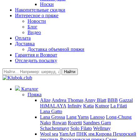
Носки
Накопительные скидки
Интересное о пряже
Новости
Блог
Видео
Оплата
Доставка
Доставка объемной пряжи
Гарантия и Возврат
Отследить посылку
Найти
Каталог
Пряжа
Alize
Andrea Thomas
Anny Blatt
BBB
Gazzal
HiMALAYA
Infinity
Katia
Kutnor
La Filati
Lana Gatto
Lana Grossa
Lang Yarns
Lanoso
Long-Chung
Nako
Rowan
Rozetti
Sandnes Garn
Schachenmayr
Solo Filato
Wellmay
Wool sea
YarnArt
ПНК им.Кирова
Пехорский
текстиль
Рассказовская пряжа
Сеам