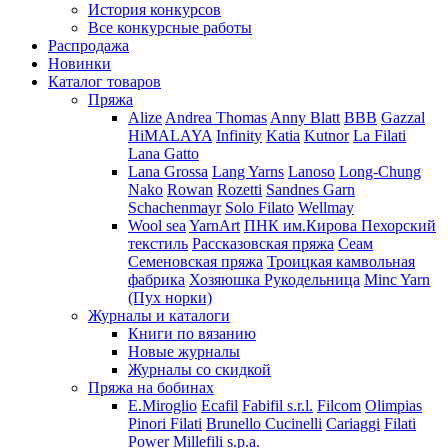
История конкурсов
Все конкурсные работы
Распродажа
Новинки
Каталог товаров
Пряжа
Alize
Andrea Thomas
Anny Blatt
BBB
Gazzal
HiMALAYA
Infinity
Katia
Kutnor
La Filati
Lana Gatto
Lana Grossa
Lang Yarns
Lanoso
Long-Chung
Nako
Rowan
Rozetti
Sandnes Garn
Schachenmayr
Solo Filato
Wellmay
Wool sea
YarnArt
ПНК им.Кирова
Пехорский
текстиль
Рассказовская пряжа
Сеам
Семеновская пряжа
Троицкая камвольная
фабрика
Хозяюшка Рукодельница
Minc Yarn
(Пух норки)
Журналы и каталоги
Книги по вязанию
Новые журналы
Журналы со скидкой
Пряжа на бобинах
E.Miroglio
Ecafil
Fabifil s.r.l.
Filcom
Olimpias
Pinori Filati
Brunello Cucinelli
Cariaggi
Filati
Power
Millefili s.p.a.