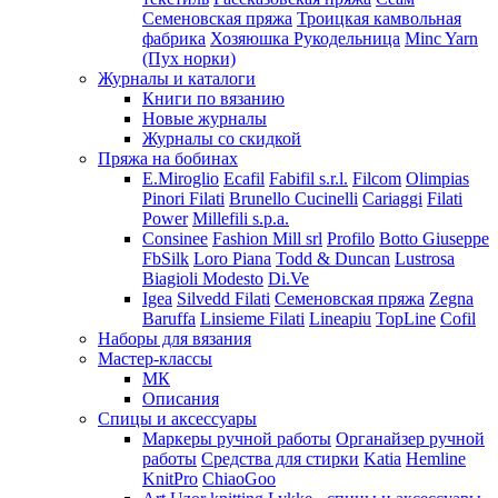
Семеновская пряжа
Троицкая камвольная
фабрика
Хозяюшка Рукодельница
Minc Yarn
(Пух норки)
Журналы и каталоги
Книги по вязанию
Новые журналы
Журналы со скидкой
Пряжа на бобинах
E.Miroglio
Ecafil
Fabifil s.r.l.
Filcom
Olimpias
Pinori Filati
Brunello Cucinelli
Cariaggi
Filati
Power
Millefili s.p.a.
Consinee
Fashion Mill srl
Profilo
Botto Giuseppe
FbSilk
Loro Piana
Todd & Duncan
Lustrosa
Biagioli Modesto
Di.Ve
Igea
Silvedd Filati
Семеновская пряжа
Zegna
Baruffa
Linsieme Filati
Lineapiu
TopLine
Cofil
Наборы для вязания
Мастер-классы
МК
Описания
Спицы и аксессуары
Маркеры ручной работы
Органайзер ручной
работы
Средства для стирки
Katia
Hemline
KnitPro
ChiaoGoo