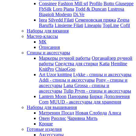
Consinee
Fashion Mill srl
Profilo
Botto Giuseppe
FbSilk
Loro Piana
Todd & Duncan
Lustrosa
Biagioli Modesto
Di.Ve
Igea
Silvedd Filati
Семеновская пряжа
Zegna
Baruffa
Linsieme Filati
Lineapiu
TopLine
Cofil
Наборы для вязания
Мастер-классы
МК
Описания
Спицы и аксессуары
Маркеры ручной работы
Органайзер ручной
работы
Средства для стирки
Katia
Hemline
KnitPro
ChiaoGoo
Art Uzor knitting
Lykke - спицы и аксессуары
Addi - спицы и аксессуары
Pony - спицы и
аксессуары
Lana Grossa - спицы и
аксессуары
Tulip
Prym - спицы и аксессуары
Lantern Moon
Панорама
Бирки
Дополнения
Corn
MUUD - аксессуары для хранения
Наборы для вышивания
Матренин Посад
Новая Слобода
Алиса
Овен
Риолис
Чаривна Мить
Кроше
Готовые изделия
Аксессуары