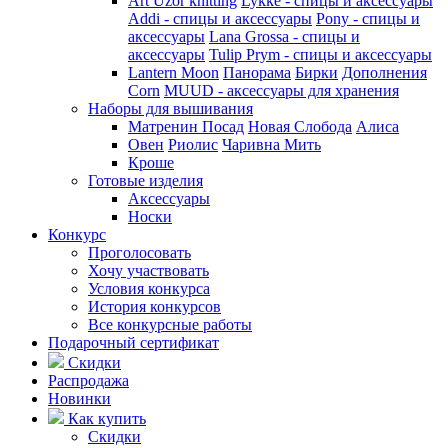
Art Uzor knitting
Lykke - спицы и аксессуары
Addi - спицы и аксессуары
Pony - спицы и
аксессуары
Lana Grossa - спицы и
аксессуары
Tulip
Prym - спицы и аксессуары
Lantern Moon
Панорама
Бирки
Дополнения
Corn
MUUD - аксессуары для хранения
Наборы для вышивания
Матренин Посад
Новая Слобода
Алиса
Овен
Риолис
Чаривна Мить
Кроше
Готовые изделия
Аксессуары
Носки
Конкурс
Проголосовать
Хочу участвовать
Условия конкурса
История конкурсов
Все конкурсные работы
Подарочный сертификат
Скидки
Распродажа
Новинки
Как купить
Скидки