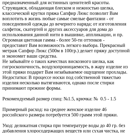
предназначенный для истинных ценителей красоты.
Струящаяся, обладающая блеском и нежностью шелка,
классической крутки пряжа Сапфир Люкс позволит Вам
воплотить в жизнь любые самые смелые фантазии - от
повседневной одежды до вечернего наряда; от изготовления
салфеток, скатертей и других аксессуаров для дома до
использования данной нити в вышивке, аппликации, и пр.
Огромная цветовая гамма - более 50-ти оттенков -
предоставит Вам возможность легкого выбора. Прекрасный
метраж Сапфир Люкс (500м в 100гр.) делает пряжу доступной
и экономит ваши средства.
Не забывайте о таких качествах вискозного шелка, как
гигроскопичность, воздухопроницаемость, в жару изделие из
этой пряжи подарит Вам незабываемое ощущение прохлады.
Недостатки: В процессе носки под собственной тяжестью
изделия несколько вытягиваются, однако после стирки
принимают прежние формы.
Рекомендуемый размер спиц: №1.5, крючка: № 0.5 - 1.5
Примерный расход: на среднее женское изделие 46
российского размера потребуется 500 грамм этой пряжи.
Уход: деликатная стирка при температуре воды до 40 гр. без
добавления хлоросодержащих веществ или сухая чистка, не