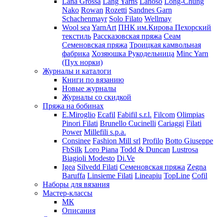
Lana Grossa
Lang Yarns
Lanoso
Long-Chung
Nako
Rowan
Rozetti
Sandnes Garn
Schachenmayr
Solo Filato
Wellmay
Wool sea
YarnArt
ПНК им.Кирова
Пехорский
текстиль
Рассказовская пряжа
Сеам
Семеновская пряжа
Троицкая камвольная
фабрика
Хозяюшка Рукодельница
Minc Yarn
(Пух норки)
Журналы и каталоги
Книги по вязанию
Новые журналы
Журналы со скидкой
Пряжа на бобинах
E.Miroglio
Ecafil
Fabifil s.r.l.
Filcom
Olimpias
Pinori Filati
Brunello Cucinelli
Cariaggi
Filati
Power
Millefili s.p.a.
Consinee
Fashion Mill srl
Profilo
Botto Giuseppe
FbSilk
Loro Piana
Todd & Duncan
Lustrosa
Biagioli Modesto
Di.Ve
Igea
Silvedd Filati
Семеновская пряжа
Zegna
Baruffa
Linsieme Filati
Lineapiu
TopLine
Cofil
Наборы для вязания
Мастер-классы
МК
Описания