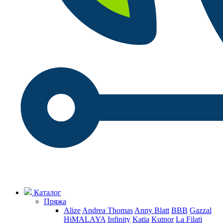
Каталог
Пряжа
Alize
Andrea Thomas
Anny Blatt
BBB
Gazzal
HiMALAYA
Infinity
Katia
Kutnor
La Filati