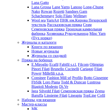
Lana Gatto
Lana Grossa
Lang Yarns
Lanoso
Long-Chung
Nako
Rowan
Rozetti
Sandnes Garn
Schachenmayr
Solo Filato
Wellmay
Wool sea
YarnArt
ПНК им.Кирова
Пехорский
текстиль
Рассказовская пряжа
Сеам
Семеновская пряжа
Троицкая камвольная
фабрика
Хозяюшка Рукодельница
Minc Yarn
(Пух норки)
Журналы и каталоги
Книги по вязанию
Новые журналы
Журналы со скидкой
Пряжа на бобинах
E.Miroglio
Ecafil
Fabifil s.r.l.
Filcom
Olimpias
Pinori Filati
Brunello Cucinelli
Cariaggi
Filati
Power
Millefili s.p.a.
Consinee
Fashion Mill srl
Profilo
Botto Giuseppe
FbSilk
Loro Piana
Todd & Duncan
Lustrosa
Biagioli Modesto
Di.Ve
Igea
Silvedd Filati
Семеновская пряжа
Zegna
Baruffa
Linsieme Filati
Lineapiu
TopLine
Cofil
Наборы для вязания
Мастер-классы
МК