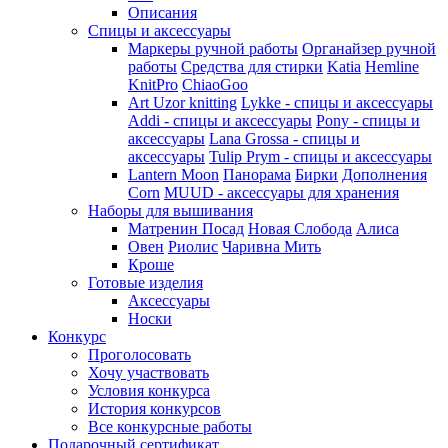
Описания
Спицы и аксессуары
Маркеры ручной работы
Органайзер ручной
работы
Средства для стирки
Katia
Hemline
KnitPro
ChiaoGoo
Art Uzor knitting
Lykke - спицы и аксессуары
Addi - спицы и аксессуары
Pony - спицы и
аксессуары
Lana Grossa - спицы и
аксессуары
Tulip
Prym - спицы и аксессуары
Lantern Moon
Панорама
Бирки
Дополнения
Corn
MUUD - аксессуары для хранения
Наборы для вышивания
Матренин Посад
Новая Слобода
Алиса
Овен
Риолис
Чаривна Мить
Кроше
Готовые изделия
Аксессуары
Носки
Конкурс
Проголосовать
Хочу участвовать
Условия конкурса
История конкурсов
Все конкурсные работы
Подарочный сертификат