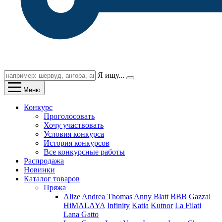
Я ищу...
Меню
Конкурс
Проголосовать
Хочу участвовать
Условия конкурса
История конкурсов
Все конкурсные работы
Распродажа
Новинки
Каталог товаров
Пряжа
Alize
Andrea Thomas
Anny Blatt
BBB
Gazzal
HiMALAYA
Infinity
Katia
Kutnor
La Filati
Lana Gatto