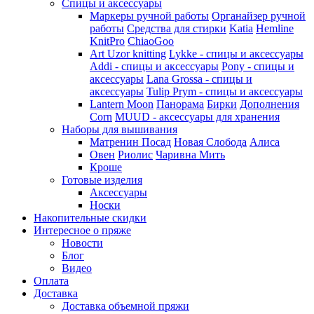
Спицы и аксессуары
Маркеры ручной работы
Органайзер ручной
работы
Средства для стирки
Katia
Hemline
KnitPro
ChiaoGoo
Art Uzor knitting
Lykke - спицы и аксессуары
Addi - спицы и аксессуары
Pony - спицы и
аксессуары
Lana Grossa - спицы и
аксессуары
Tulip
Prym - спицы и аксессуары
Lantern Moon
Панорама
Бирки
Дополнения
Corn
MUUD - аксессуары для хранения
Наборы для вышивания
Матренин Посад
Новая Слобода
Алиса
Овен
Риолис
Чаривна Мить
Кроше
Готовые изделия
Аксессуары
Носки
Накопительные скидки
Интересное о пряже
Новости
Блог
Видео
Оплата
Доставка
Доставка объемной пряжи