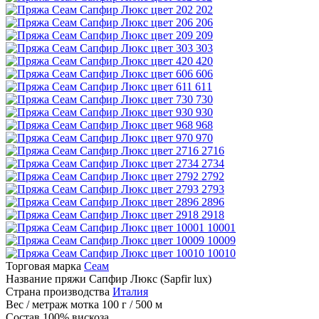
202
206
209
303
420
606
611
730
930
968
970
2716
2734
2792
2793
2896
2918
10001
10009
10010
Торговая марка
Сеам
Название пряжи
Сапфир Люкс (Sapfir lux)
Страна производства
Италия
Вес / метраж мотка
100 г / 500 м
Состав
100% вискоза