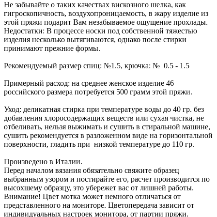
Не забывайте о таких качествах вискозного шелка, как
гигроскопичность, воздухопроницаемость, в жару изделие из
этой пряжи подарит Вам незабываемое ощущение прохлады.
Недостатки: В процессе носки под собственной тяжестью
изделия несколько вытягиваются, однако после стирки
принимают прежние формы.
Рекомендуемый размер спиц: №1.5, крючка: № 0.5 - 1.5
Примерный расход: на среднее женское изделие 46
российского размера потребуется 500 грамм этой пряжи.
Уход: деликатная стирка при температуре воды до 40 гр. без
добавления хлоросодержащих веществ или сухая чистка, не
отбеливать, нельзя выжимать и сушить в стиральной машине,
сушить рекомендуется в разложенном виде на горизонтальной
поверхности, гладить при низкой температуре до 110 гр.
Произведено в Италии.
Перед началом вязания обязательно свяжите образец
выбранным узором и постирайте его, расчет производится по
высохшему образцу, это убережет вас от лишней работы.
Внимание! Цвет мотка может немного отличаться от
представленного на мониторе. Цветопередача зависит от
индивидуальных настроек монитора, от партии пряжи.