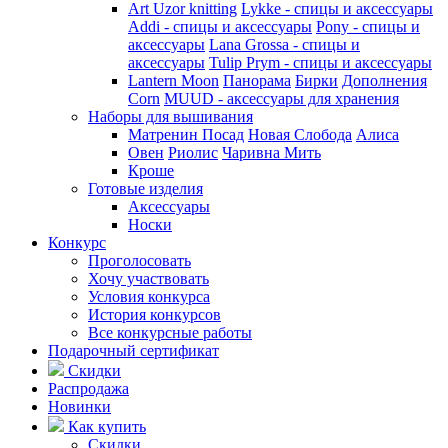
Art Uzor knitting
Lykke - спицы и аксессуары
Addi - спицы и аксессуары
Pony - спицы и
аксессуары
Lana Grossa - спицы и
аксессуары
Tulip
Prym - спицы и аксессуары
Lantern Moon
Панорама
Бирки
Дополнения
Corn
MUUD - аксессуары для хранения
Наборы для вышивания
Матренин Посад
Новая Слобода
Алиса
Овен
Риолис
Чаривна Мить
Кроше
Готовые изделия
Аксессуары
Носки
Конкурс
Проголосовать
Хочу участвовать
Условия конкурса
История конкурсов
Все конкурсные работы
Подарочный сертификат
Скидки
Распродажа
Новинки
Как купить
Скидки