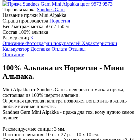
9573
Торговая марка
Sandnes Garn
Название пряжи
Mini Alpakka
Страна производства
Норвегия
Вес / метраж мотка
50 г / 150 м
Состав
100% альпака
Размер спиц
3
Описание
Фотографии покупателей
Характеристики
Калькулятор
Доставка
Оплата
Отзывы
Описание
100% Альпака из Норвегии - Мини
Альпака.
Mini Alpakka от Sandnes Garn - невероятно мягкая пряжа,
состоящая из 100% шерсти альпаки.
Огромная цветовая палитра позволяет воплотить в жизнь
любые вязаные проекты.
Sandnes Garn Mini Alpakka - пряжа для тех, кому нужно самое
лучшее!
Рекомендуемые спицы: 3 мм.
Плотность вязания: 10 п. х 27 р. = 10 х 10 см.