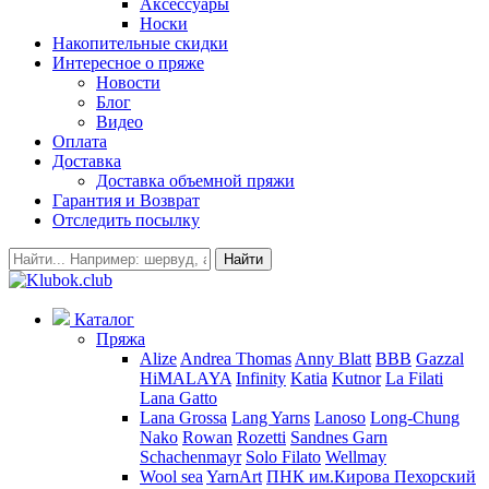
Аксессуары
Носки
Накопительные скидки
Интересное о пряже
Новости
Блог
Видео
Оплата
Доставка
Доставка объемной пряжи
Гарантия и Возврат
Отследить посылку
Найти
Каталог
Пряжа
Alize
Andrea Thomas
Anny Blatt
BBB
Gazzal
HiMALAYA
Infinity
Katia
Kutnor
La Filati
Lana Gatto
Lana Grossa
Lang Yarns
Lanoso
Long-Chung
Nako
Rowan
Rozetti
Sandnes Garn
Schachenmayr
Solo Filato
Wellmay
Wool sea
YarnArt
ПНК им.Кирова
Пехорский