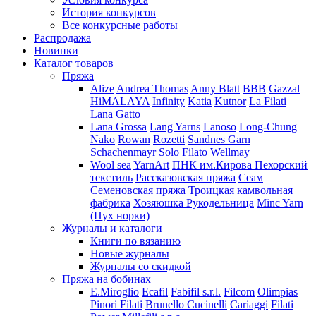
История конкурсов
Все конкурсные работы
Распродажа
Новинки
Каталог товаров
Пряжа
Alize
Andrea Thomas
Anny Blatt
BBB
Gazzal
HiMALAYA
Infinity
Katia
Kutnor
La Filati
Lana Gatto
Lana Grossa
Lang Yarns
Lanoso
Long-Chung
Nako
Rowan
Rozetti
Sandnes Garn
Schachenmayr
Solo Filato
Wellmay
Wool sea
YarnArt
ПНК им.Кирова
Пехорский
текстиль
Рассказовская пряжа
Сеам
Семеновская пряжа
Троицкая камвольная
фабрика
Хозяюшка Рукодельница
Minc Yarn
(Пух норки)
Журналы и каталоги
Книги по вязанию
Новые журналы
Журналы со скидкой
Пряжа на бобинах
E.Miroglio
Ecafil
Fabifil s.r.l.
Filcom
Olimpias
Pinori Filati
Brunello Cucinelli
Cariaggi
Filati