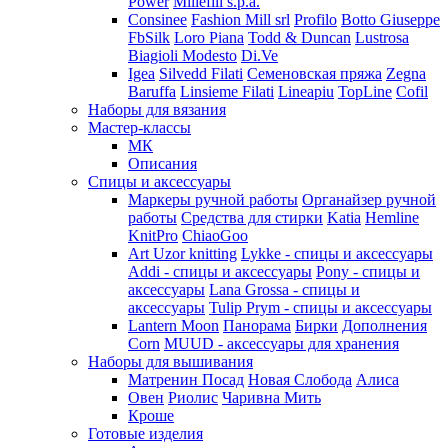
Power
Millefili s.p.a.
Consinee
Fashion Mill srl
Profilo
Botto Giuseppe
FbSilk
Loro Piana
Todd & Duncan
Lustrosa
Biagioli Modesto
Di.Ve
Igea
Silvedd Filati
Семеновская пряжа
Zegna
Baruffa
Linsieme Filati
Lineapiu
TopLine
Cofil
Наборы для вязания
Мастер-классы
МК
Описания
Спицы и аксессуары
Маркеры ручной работы
Органайзер ручной
работы
Средства для стирки
Katia
Hemline
KnitPro
ChiaoGoo
Art Uzor knitting
Lykke - спицы и аксессуары
Addi - спицы и аксессуары
Pony - спицы и
аксессуары
Lana Grossa - спицы и
аксессуары
Tulip
Prym - спицы и аксессуары
Lantern Moon
Панорама
Бирки
Дополнения
Corn
MUUD - аксессуары для хранения
Наборы для вышивания
Матренин Посад
Новая Слобода
Алиса
Овен
Риолис
Чаривна Мить
Кроше
Готовые изделия