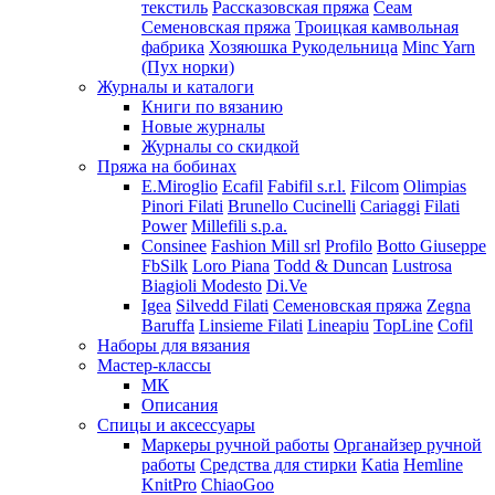
текстиль
Рассказовская пряжа
Сеам
Семеновская пряжа
Троицкая камвольная
фабрика
Хозяюшка Рукодельница
Minc Yarn
(Пух норки)
Журналы и каталоги
Книги по вязанию
Новые журналы
Журналы со скидкой
Пряжа на бобинах
E.Miroglio
Ecafil
Fabifil s.r.l.
Filcom
Olimpias
Pinori Filati
Brunello Cucinelli
Cariaggi
Filati
Power
Millefili s.p.a.
Consinee
Fashion Mill srl
Profilo
Botto Giuseppe
FbSilk
Loro Piana
Todd & Duncan
Lustrosa
Biagioli Modesto
Di.Ve
Igea
Silvedd Filati
Семеновская пряжа
Zegna
Baruffa
Linsieme Filati
Lineapiu
TopLine
Cofil
Наборы для вязания
Мастер-классы
МК
Описания
Спицы и аксессуары
Маркеры ручной работы
Органайзер ручной
работы
Средства для стирки
Katia
Hemline
KnitPro
ChiaoGoo