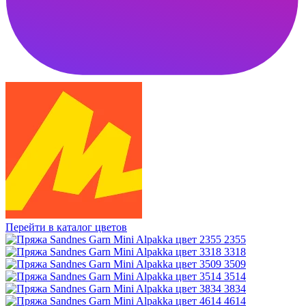
Перейти в каталог цветов
2355
3318
3509
3514
3834
4614