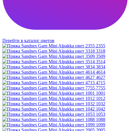
Перейти в каталог цветов
2355
3318
3509
3514
3834
4614
4627
4715
7755
1001
1012
1032
1042
1053
1088
1099
2005