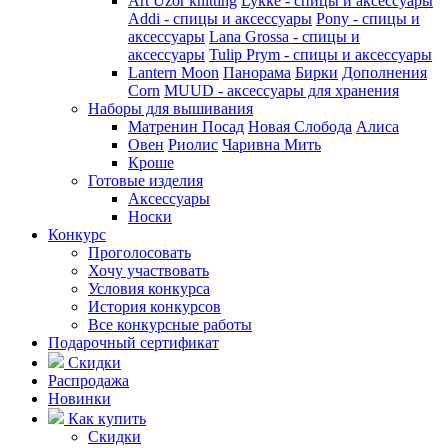
Art Uzor knitting
Lykke - спицы и аксессуары
Addi - спицы и аксессуары
Pony - спицы и
аксессуары
Lana Grossa - спицы и
аксессуары
Tulip
Prym - спицы и аксессуары
Lantern Moon
Панорама
Бирки
Дополнения
Corn
MUUD - аксессуары для хранения
Наборы для вышивания
Матренин Посад
Новая Слобода
Алиса
Овен
Риолис
Чаривна Мить
Кроше
Готовые изделия
Аксессуары
Носки
Конкурс
Проголосовать
Хочу участвовать
Условия конкурса
История конкурсов
Все конкурсные работы
Подарочный сертификат
Скидки
Распродажа
Новинки
Как купить
Скидки