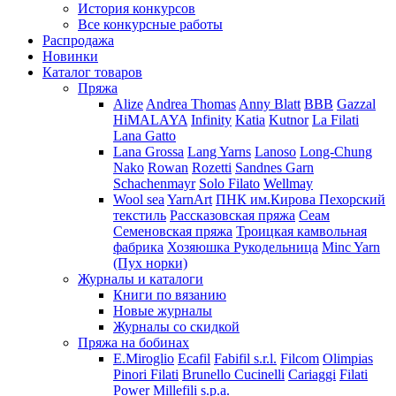
История конкурсов
Все конкурсные работы
Распродажа
Новинки
Каталог товаров
Пряжа
Alize
Andrea Thomas
Anny Blatt
BBB
Gazzal
HiMALAYA
Infinity
Katia
Kutnor
La Filati
Lana Gatto
Lana Grossa
Lang Yarns
Lanoso
Long-Chung
Nako
Rowan
Rozetti
Sandnes Garn
Schachenmayr
Solo Filato
Wellmay
Wool sea
YarnArt
ПНК им.Кирова
Пехорский
текстиль
Рассказовская пряжа
Сеам
Семеновская пряжа
Троицкая камвольная
фабрика
Хозяюшка Рукодельница
Minc Yarn
(Пух норки)
Журналы и каталоги
Книги по вязанию
Новые журналы
Журналы со скидкой
Пряжа на бобинах
E.Miroglio
Ecafil
Fabifil s.r.l.
Filcom
Olimpias
Pinori Filati
Brunello Cucinelli
Cariaggi
Filati
Power
Millefili s.p.a.