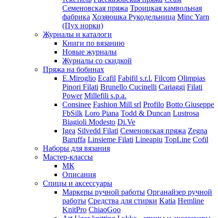
Семеновская пряжа
Троицкая камвольная
фабрика
Хозяюшка Рукодельница
Minc Yarn
(Пух норки)
Журналы и каталоги
Книги по вязанию
Новые журналы
Журналы со скидкой
Пряжа на бобинах
E.Miroglio
Ecafil
Fabifil s.r.l.
Filcom
Olimpias
Pinori Filati
Brunello Cucinelli
Cariaggi
Filati
Power
Millefili s.p.a.
Consinee
Fashion Mill srl
Profilo
Botto Giuseppe
FbSilk
Loro Piana
Todd & Duncan
Lustrosa
Biagioli Modesto
Di.Ve
Igea
Silvedd Filati
Семеновская пряжа
Zegna
Baruffa
Linsieme Filati
Lineapiu
TopLine
Cofil
Наборы для вязания
Мастер-классы
МК
Описания
Спицы и аксессуары
Маркеры ручной работы
Органайзер ручной
работы
Средства для стирки
Katia
Hemline
KnitPro
ChiaoGoo