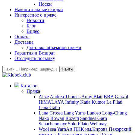
Носки
Накопительные скидки
Интересное о пряже
Новости
Блог
Видео
Оплата
Доставка
Доставка объемной пряжи
Гарантия и Возврат
Отследить посылку
Найти
Каталог
Пряжа
Alize
Andrea Thomas
Anny Blatt
BBB
Gazzal
HiMALAYA
Infinity
Katia
Kutnor
La Filati
Lana Gatto
Lana Grossa
Lang Yarns
Lanoso
Long-Chung
Nako
Rowan
Rozetti
Sandnes Garn
Schachenmayr
Solo Filato
Wellmay
Wool sea
YarnArt
ПНК им.Кирова
Пехорский
текстиль
Рассказовская пряжа
Сеам