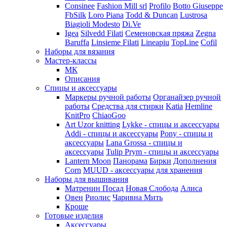
Consinee
Fashion Mill srl
Profilo
Botto Giuseppe
FbSilk
Loro Piana
Todd & Duncan
Lustrosa
Biagioli Modesto
Di.Ve
Igea
Silvedd Filati
Семеновская пряжа
Zegna
Baruffa
Linsieme Filati
Lineapiu
TopLine
Cofil
Наборы для вязания
Мастер-классы
МК
Описания
Спицы и аксессуары
Маркеры ручной работы
Органайзер ручной
работы
Средства для стирки
Katia
Hemline
KnitPro
ChiaoGoo
Art Uzor knitting
Lykke - спицы и аксессуары
Addi - спицы и аксессуары
Pony - спицы и
аксессуары
Lana Grossa - спицы и
аксессуары
Tulip
Prym - спицы и аксессуары
Lantern Moon
Панорама
Бирки
Дополнения
Corn
MUUD - аксессуары для хранения
Наборы для вышивания
Матренин Посад
Новая Слобода
Алиса
Овен
Риолис
Чаривна Мить
Кроше
Готовые изделия
Аксессуары