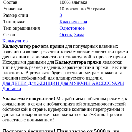
Состав
100% альпака
Упаковка
10 мотков по 50 грамм
Размер спиц
3
Тип пряжи
Классическая
Тип окрашивания
Однотонное
Сезон
Осень
,
Зима
Калькулятор
Калькулятор расчета пряжи
для популярных вязанных
изделий позволяет рассчитать необходимое количество пряжи
для вязания в зависимости от используемой в проекте пряжи.
Исходными данными для
Калькулятора пряжи
являются:
тип изделия, размер изделия, характеристики пряжи - вес или
плотность. В результате будет рассчитан метраж пряжи для
вязания необходимый для планируемого изделия.
Для ДЕТЕЙ
Для ЖЕНЩИН
Для МУЖЧИН
АКСЕССУАРЫ
Доставка
Уважаемые покупатели!
Мы работаем в обычном режиме, к
сожалению, в связи с неблагоприятной эпидемиологической
обстановкой в стране, курьерские компании перегружены и
доставка товаров может задерживаться на 2−3 дня. Просим
отнестись с пониманием!
Доставка бесплатно! При заказе от 5000 р. по