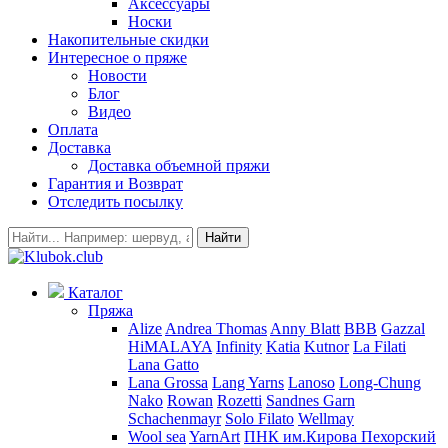
Аксессуары
Носки
Накопительные скидки
Интересное о пряже
Новости
Блог
Видео
Оплата
Доставка
Доставка объемной пряжи
Гарантия и Возврат
Отследить посылку
Найти
Каталог
Пряжа
Alize
Andrea Thomas
Anny Blatt
BBB
Gazzal
HiMALAYA
Infinity
Katia
Kutnor
La Filati
Lana Gatto
Lana Grossa
Lang Yarns
Lanoso
Long-Chung
Nako
Rowan
Rozetti
Sandnes Garn
Schachenmayr
Solo Filato
Wellmay
Wool sea
YarnArt
ПНК им.Кирова
Пехорский