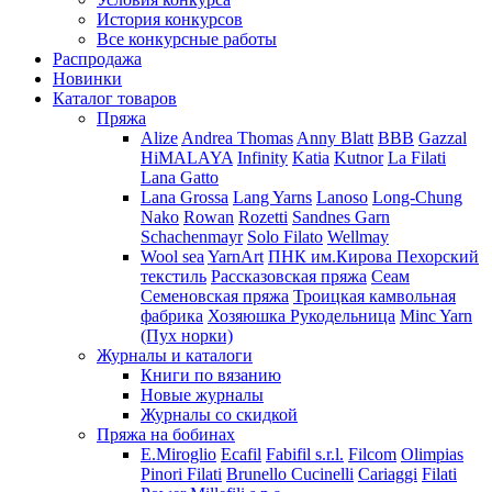
История конкурсов
Все конкурсные работы
Распродажа
Новинки
Каталог товаров
Пряжа
Alize
Andrea Thomas
Anny Blatt
BBB
Gazzal
HiMALAYA
Infinity
Katia
Kutnor
La Filati
Lana Gatto
Lana Grossa
Lang Yarns
Lanoso
Long-Chung
Nako
Rowan
Rozetti
Sandnes Garn
Schachenmayr
Solo Filato
Wellmay
Wool sea
YarnArt
ПНК им.Кирова
Пехорский
текстиль
Рассказовская пряжа
Сеам
Семеновская пряжа
Троицкая камвольная
фабрика
Хозяюшка Рукодельница
Minc Yarn
(Пух норки)
Журналы и каталоги
Книги по вязанию
Новые журналы
Журналы со скидкой
Пряжа на бобинах
E.Miroglio
Ecafil
Fabifil s.r.l.
Filcom
Olimpias
Pinori Filati
Brunello Cucinelli
Cariaggi
Filati