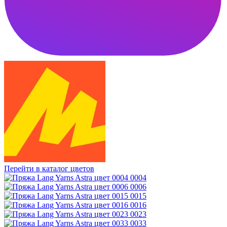
Перейти в каталог цветов
0004
0006
0015
0016
0023
0033