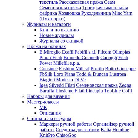
текстиль
Рассказовская пряжа
Сеам
Семеновская пряжа
Троицкая камвольная
фабрика
Хозяюшка Рукодельница
Minc Yarn
(Пух норки)
Журналы и каталоги
Книги по вязанию
Новые журналы
Журналы со скидкой
Пряжа на бобинах
E.Miroglio
Ecafil
Fabifil s.r.l.
Filcom
Olimpias
Pinori Filati
Brunello Cucinelli
Cariaggi
Filati
Power
Millefili s.p.a.
Consinee
Fashion Mill srl
Profilo
Botto Giuseppe
FbSilk
Loro Piana
Todd & Duncan
Lustrosa
Biagioli Modesto
Di.Ve
Igea
Silvedd Filati
Семеновская пряжа
Zegna
Baruffa
Linsieme Filati
Lineapiu
TopLine
Cofil
Наборы для вязания
Мастер-классы
МК
Описания
Спицы и аксессуары
Маркеры ручной работы
Органайзер ручной
работы
Средства для стирки
Katia
Hemline
KnitPro
ChiaoGoo