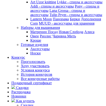
Art Uzor knitting
Lykke - спицы и аксессуары
Addi - спицы и аксессуары
Pony - спицы и
аксессуары
Lana Grossa - спицы и
аксессуары
Tulip
Prym - спицы и аксессуары
Lantern Moon
Панорама
Бирки
Дополнения
Corn
MUUD - аксессуары для хранения
Наборы для вышивания
Матренин Посад
Новая Слобода
Алиса
Овен
Риолис
Чаривна Мить
Кроше
Готовые изделия
Аксессуары
Носки
Конкурс
Проголосовать
Хочу участвовать
Условия конкурса
История конкурсов
Все конкурсные работы
Подарочный сертификат
Скидки
Распродажа
Новинки
Как купить
Скидки