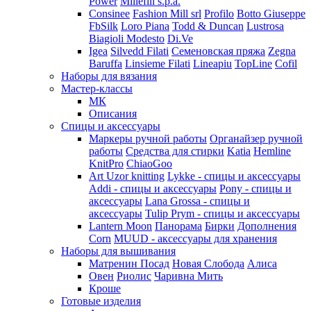
Power
Millefili s.p.a.
Consinee
Fashion Mill srl
Profilo
Botto Giuseppe
FbSilk
Loro Piana
Todd & Duncan
Lustrosa
Biagioli Modesto
Di.Ve
Igea
Silvedd Filati
Семеновская пряжа
Zegna
Baruffa
Linsieme Filati
Lineapiu
TopLine
Cofil
Наборы для вязания
Мастер-классы
МК
Описания
Спицы и аксессуары
Маркеры ручной работы
Органайзер ручной
работы
Средства для стирки
Katia
Hemline
KnitPro
ChiaoGoo
Art Uzor knitting
Lykke - спицы и аксессуары
Addi - спицы и аксессуары
Pony - спицы и
аксессуары
Lana Grossa - спицы и
аксессуары
Tulip
Prym - спицы и аксессуары
Lantern Moon
Панорама
Бирки
Дополнения
Corn
MUUD - аксессуары для хранения
Наборы для вышивания
Матренин Посад
Новая Слобода
Алиса
Овен
Риолис
Чаривна Мить
Кроше
Готовые изделия