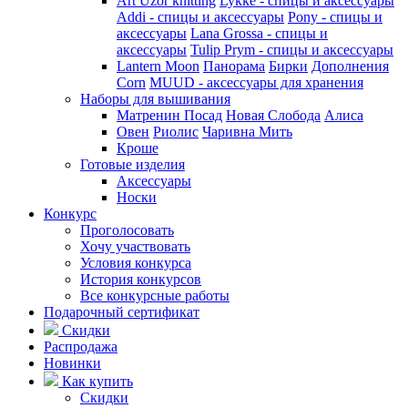
Art Uzor knitting
Lykke - спицы и аксессуары
Addi - спицы и аксессуары
Pony - спицы и
аксессуары
Lana Grossa - спицы и
аксессуары
Tulip
Prym - спицы и аксессуары
Lantern Moon
Панорама
Бирки
Дополнения
Corn
MUUD - аксессуары для хранения
Наборы для вышивания
Матренин Посад
Новая Слобода
Алиса
Овен
Риолис
Чаривна Мить
Кроше
Готовые изделия
Аксессуары
Носки
Конкурс
Проголосовать
Хочу участвовать
Условия конкурса
История конкурсов
Все конкурсные работы
Подарочный сертификат
Скидки
Распродажа
Новинки
Как купить
Скидки