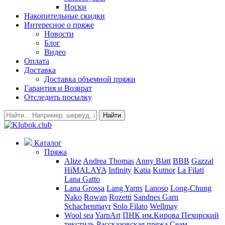
Носки
Накопительные скидки
Интересное о пряже
Новости
Блог
Видео
Оплата
Доставка
Доставка объемной пряжи
Гарантия и Возврат
Отследить посылку
Найти
Каталог
Пряжа
Alize
Andrea Thomas
Anny Blatt
BBB
Gazzal
HiMALAYA
Infinity
Katia
Kutnor
La Filati
Lana Gatto
Lana Grossa
Lang Yarns
Lanoso
Long-Chung
Nako
Rowan
Rozetti
Sandnes Garn
Schachenmayr
Solo Filato
Wellmay
Wool sea
YarnArt
ПНК им.Кирова
Пехорский
текстиль
Рассказовская пряжа
Сеам