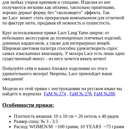
для любых узоров крючком и спицами. Изделия из нее
получаются легкими как облачко, тактильно приятными,
хорошо держат форму, без "скользящего" эффекта. Так
же Lace может стать прекрасным компаньоном для отличной
по фактуре нити, придавая ей нежность и пушистость.
Круг использования пряжи Lace Lang Yarns широк: от
небольших аксессуаров до полноценных плечевых изделий,
длинных кардиганов, а также для интерьерных вещей.
Широкая цветовая палитра способна удовлетворить спрос
самых изысканных вязальщиц. У мохера Lace есть лишь один
существенный минус - из него хочется вязать вечно!
Побалуйте себя и ваших близких изделиями из этого
удивительного мохера! Уверены, Lace превзойдет ваши
ожидания!
Модели из этой пряжи с инструкциями на русском языке вы
найдете в журналах
FaM № 27
4
,
FaM № 278
,
FaM №288
.
Особенности пряжи:
Плотность вязания: 10 х 10 см = 26 петель х 40 рядов
Размер спиц: № 3 - 3.5
Расход: WOMEN/M ~100 грамм, 10 YEARS ~75 грамм