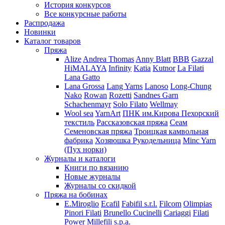
История конкурсов
Все конкурсные работы
Распродажа
Новинки
Каталог товаров
Пряжа
Alize
Andrea Thomas
Anny Blatt
BBB
Gazzal
HiMALAYA
Infinity
Katia
Kutnor
La Filati
Lana Gatto
Lana Grossa
Lang Yarns
Lanoso
Long-Chung
Nako
Rowan
Rozetti
Sandnes Garn
Schachenmayr
Solo Filato
Wellmay
Wool sea
YarnArt
ПНК им.Кирова
Пехорский
текстиль
Рассказовская пряжа
Сеам
Семеновская пряжа
Троицкая камвольная
фабрика
Хозяюшка Рукодельница
Minc Yarn
(Пух норки)
Журналы и каталоги
Книги по вязанию
Новые журналы
Журналы со скидкой
Пряжа на бобинах
E.Miroglio
Ecafil
Fabifil s.r.l.
Filcom
Olimpias
Pinori Filati
Brunello Cucinelli
Cariaggi
Filati
Power
Millefili s.p.a.