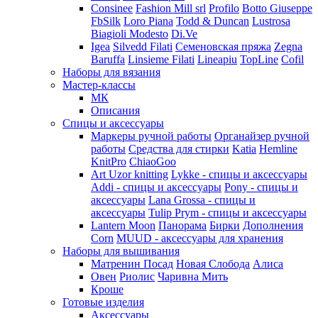
Consinee
Fashion Mill srl
Profilo
Botto Giuseppe
FbSilk
Loro Piana
Todd & Duncan
Lustrosa
Biagioli Modesto
Di.Ve
Igea
Silvedd Filati
Семеновская пряжа
Zegna
Baruffa
Linsieme Filati
Lineapiu
TopLine
Cofil
Наборы для вязания
Мастер-классы
МК
Описания
Спицы и аксессуары
Маркеры ручной работы
Органайзер ручной
работы
Средства для стирки
Katia
Hemline
KnitPro
ChiaoGoo
Art Uzor knitting
Lykke - спицы и аксессуары
Addi - спицы и аксессуары
Pony - спицы и
аксессуары
Lana Grossa - спицы и
аксессуары
Tulip
Prym - спицы и аксессуары
Lantern Moon
Панорама
Бирки
Дополнения
Corn
MUUD - аксессуары для хранения
Наборы для вышивания
Матренин Посад
Новая Слобода
Алиса
Овен
Риолис
Чаривна Мить
Кроше
Готовые изделия
Аксессуары