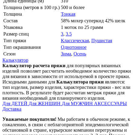
Длина единицы (м)
310
Толщина (метров в 100 гр.)
500 и более
Толщина
Тонкая
Состав
58% мохер суперкид 42% шелк
Упаковка
1 моток по 25 грамм
Размер спиц
3
,
3.5
Тип пряжи
Классическая
,
Пушистая
Тип окрашивания
Однотонное
Сезон
Зима
,
Осень
Калькулятор
Калькулятор расчета пряжи
для популярных вязанных
изделий позволяет рассчитать необходимое количество пряжи
для вязания в зависимости от используемой в проекте пряжи.
Исходными данными для
Калькулятора пряжи
являются:
тип изделия, размер изделия, характеристики пряжи - вес или
плотность. В результате будет рассчитан метраж пряжи для
вязания необходимый для планируемого изделия.
Для ДЕТЕЙ
Для ЖЕНЩИН
Для МУЖЧИН
АКСЕССУАРЫ
Доставка
Уважаемые покупатели!
Мы работаем в обычном режиме, к
сожалению, в связи с неблагоприятной эпидемиологической
обстановкой в стране, курьерские компании перегружены и