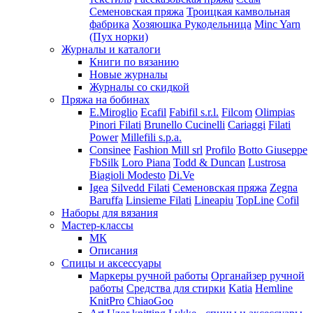
Семеновская пряжа
Троицкая камвольная
фабрика
Хозяюшка Рукодельница
Minc Yarn
(Пух норки)
Журналы и каталоги
Книги по вязанию
Новые журналы
Журналы со скидкой
Пряжа на бобинах
E.Miroglio
Ecafil
Fabifil s.r.l.
Filcom
Olimpias
Pinori Filati
Brunello Cucinelli
Cariaggi
Filati
Power
Millefili s.p.a.
Consinee
Fashion Mill srl
Profilo
Botto Giuseppe
FbSilk
Loro Piana
Todd & Duncan
Lustrosa
Biagioli Modesto
Di.Ve
Igea
Silvedd Filati
Семеновская пряжа
Zegna
Baruffa
Linsieme Filati
Lineapiu
TopLine
Cofil
Наборы для вязания
Мастер-классы
МК
Описания
Спицы и аксессуары
Маркеры ручной работы
Органайзер ручной
работы
Средства для стирки
Katia
Hemline
KnitPro
ChiaoGoo