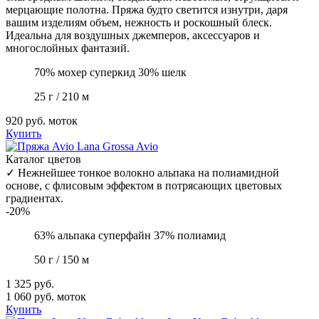
мерцающие полотна. Пряжа будто светится изнутри, даря
вашим изделиям объем, нежность и роскошный блеск.
Идеальна для воздушных джемперов, аксессуаров и
многослойных фантазий.
70% мохер суперкид 30% шелк
25 г / 210 м
920 руб.
моток
Купить
Lana Grossa
Avio
Каталог цветов
✓
Нежнейшее тонкое волокно альпака на полиамидной
основе, с флисовым эффектом в потрясающих цветовых
градиентах.
-20%
63% альпака суперфайн 37% полиамид
50 г / 150 м
1 325 руб.
1 060 руб.
моток
Купить