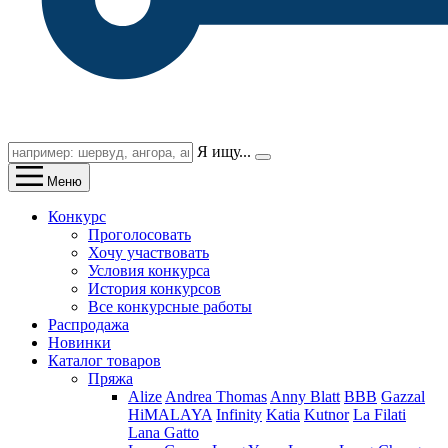
Я ищу...
Меню
Конкурс
Проголосовать
Хочу участвовать
Условия конкурса
История конкурсов
Все конкурсные работы
Распродажа
Новинки
Каталог товаров
Пряжа
Alize
Andrea Thomas
Anny Blatt
BBB
Gazzal
HiMALAYA
Infinity
Katia
Kutnor
La Filati
Lana Gatto