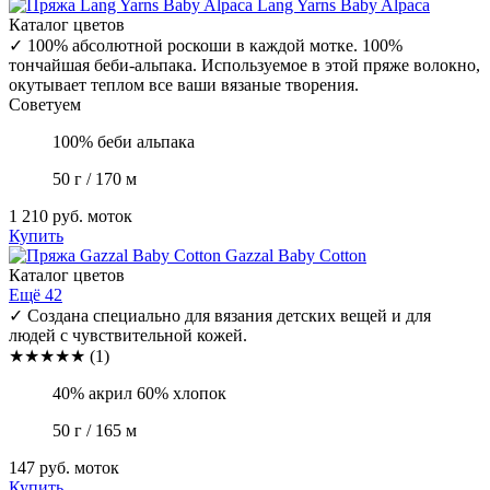
Lang Yarns
Baby Alpaca
Каталог цветов
✓
100% абсолютной роскоши в каждой мотке. 100%
тончайшая беби-альпака. Используемое в этой пряже волокно,
окутывает теплом все ваши вязаные творения.
Советуем
100% беби альпака
50 г / 170 м
1 210 руб.
моток
Купить
Gazzal
Baby Cotton
Каталог цветов
Ещё 42
✓
Создана специально для вязания детских вещей и для
людей с чувствительной кожей.
★
★
★
★
★
(1)
40% акрил 60% хлопок
50 г / 165 м
147 руб.
моток
Купить