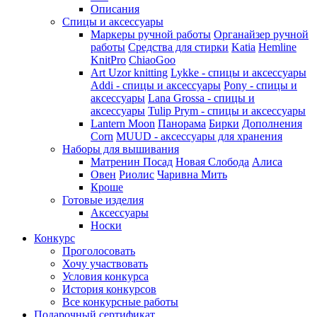
Описания
Спицы и аксессуары
Маркеры ручной работы
Органайзер ручной
работы
Средства для стирки
Katia
Hemline
KnitPro
ChiaoGoo
Art Uzor knitting
Lykke - спицы и аксессуары
Addi - спицы и аксессуары
Pony - спицы и
аксессуары
Lana Grossa - спицы и
аксессуары
Tulip
Prym - спицы и аксессуары
Lantern Moon
Панорама
Бирки
Дополнения
Corn
MUUD - аксессуары для хранения
Наборы для вышивания
Матренин Посад
Новая Слобода
Алиса
Овен
Риолис
Чаривна Мить
Кроше
Готовые изделия
Аксессуары
Носки
Конкурс
Проголосовать
Хочу участвовать
Условия конкурса
История конкурсов
Все конкурсные работы
Подарочный сертификат