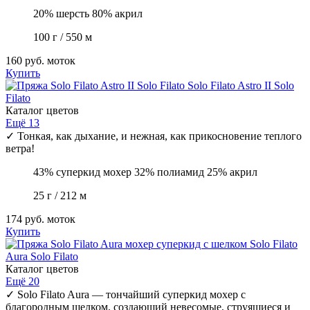
20% шерсть 80% акрил
100 г / 550 м
160 руб.
моток
Купить
Solo Filato
Astro II Solo
Filato
Каталог цветов
Ещё 13
✓
Тонкая, как дыхание, и нежная, как прикосновение теплого
ветра!
43% суперкид мохер 32% полиамид 25% акрил
25 г / 212 м
174 руб.
моток
Купить
Solo Filato
Aura Solo Filato
Каталог цветов
Ещё 20
✓
Solo Filato Aura — тончайший суперкид мохер с
благородным шелком, создающий невесомые, струящиеся и