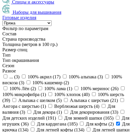
Спицы и аксессуары
Наборы для вышивания
Готовые изделия
Фильтр по параметрам
Состав
Страна производства
Толщина (метров в 100 гр.)
Размер спиц
Тип
Тип окрашивания
Сезон
Разное
... (
3
)
100% акрил (
17
)
100% альпака (
3
)
100%
вискоза (
3
)
100% кашемир (
2
)
100% Лён (
2
)
100% лама (
1
)
100% меринос (
26
)
100% микрофибра (
1
)
100% хлопок (
40
)
100% шерсть
(
39
)
Альпака с шелком (
5
)
Альпака с шерстью (
21
)
Ангора с шерстью (
1
)
Верблюжья шерсть (
4
)
Для
валяния (
3
)
Для декора (
1
)
Для декорирования (
33
)
Для детских изделий (
191
)
Для зимней шапки (
165
)
Для
игрушек (
36
)
Для кардигана (
185
)
Для кофты (
2
)
Для
крючка (
134
)
Для летней кофты (
134
)
Для летней шапки