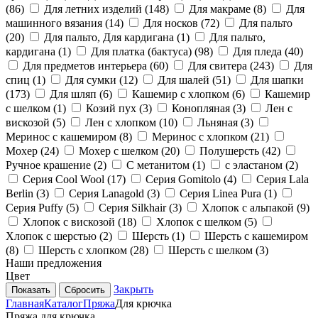
(
86
)
Для летних изделий (
148
)
Для макраме (
8
)
Для
машинного вязания (
14
)
Для носков (
72
)
Для пальто
(
20
)
Для пальто, Для кардигана (
1
)
Для пальто,
кардигана (
1
)
Для платка (бактуса) (
98
)
Для пледа (
40
)
Для предметов интерьера (
60
)
Для свитера (
243
)
Для
спиц (
1
)
Для сумки (
12
)
Для шалей (
51
)
Для шапки
(
173
)
Для шляп (
6
)
Кашемир с хлопком (
6
)
Кашемир
с шелком (
1
)
Козий пух (
3
)
Конопляная (
3
)
Лен с
вискозой (
5
)
Лен с хлопком (
10
)
Льняная (
3
)
Меринос с кашемиром (
8
)
Меринос с хлопком (
21
)
Мохер (
24
)
Мохер с шелком (
20
)
Полушерсть (
42
)
Ручное крашение (
2
)
С метанитом (
1
)
с эластаном (
2
)
Серия Cool Wool (
17
)
Серия Gomitolo (
4
)
Серия Lala
Berlin (
3
)
Серия Lanagold (
3
)
Серия Linea Pura (
1
)
Серия Puffy (
5
)
Серия Silkhair (
3
)
Хлопок с альпакой (
9
)
Хлопок с вискозой (
18
)
Хлопок с шелком (
5
)
Хлопок с шерстью (
2
)
Шерсть (
1
)
Шерсть с кашемиром
(
8
)
Шерсть с хлопком (
28
)
Шерсть с шелком (
3
)
Наши предложения
Цвет
Закрыть
Сбросить
Главная
Каталог
Пряжа
Для крючка
Пряжа для крючка