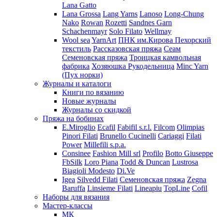
Lana Gatto
Lana Grossa
Lang Yarns
Lanoso
Long-Chung
Nako
Rowan
Rozetti
Sandnes Garn
Schachenmayr
Solo Filato
Wellmay
Wool sea
YarnArt
ПНК им.Кирова
Пехорский
текстиль
Рассказовская пряжа
Сеам
Семеновская пряжа
Троицкая камвольная
фабрика
Хозяюшка Рукодельница
Minc Yarn
(Пух норки)
Журналы и каталоги
Книги по вязанию
Новые журналы
Журналы со скидкой
Пряжа на бобинах
E.Miroglio
Ecafil
Fabifil s.r.l.
Filcom
Olimpias
Pinori Filati
Brunello Cucinelli
Cariaggi
Filati
Power
Millefili s.p.a.
Consinee
Fashion Mill srl
Profilo
Botto Giuseppe
FbSilk
Loro Piana
Todd & Duncan
Lustrosa
Biagioli Modesto
Di.Ve
Igea
Silvedd Filati
Семеновская пряжа
Zegna
Baruffa
Linsieme Filati
Lineapiu
TopLine
Cofil
Наборы для вязания
Мастер-классы
МК