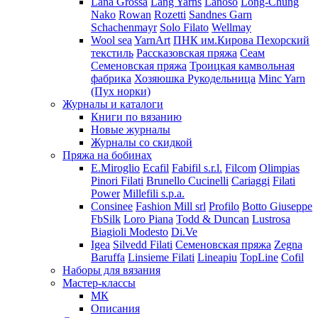
Lana Grossa
Lang Yarns
Lanoso
Long-Chung
Nako
Rowan
Rozetti
Sandnes Garn
Schachenmayr
Solo Filato
Wellmay
Wool sea
YarnArt
ПНК им.Кирова
Пехорский
текстиль
Рассказовская пряжа
Сеам
Семеновская пряжа
Троицкая камвольная
фабрика
Хозяюшка Рукодельница
Minc Yarn
(Пух норки)
Журналы и каталоги
Книги по вязанию
Новые журналы
Журналы со скидкой
Пряжа на бобинах
E.Miroglio
Ecafil
Fabifil s.r.l.
Filcom
Olimpias
Pinori Filati
Brunello Cucinelli
Cariaggi
Filati
Power
Millefili s.p.a.
Consinee
Fashion Mill srl
Profilo
Botto Giuseppe
FbSilk
Loro Piana
Todd & Duncan
Lustrosa
Biagioli Modesto
Di.Ve
Igea
Silvedd Filati
Семеновская пряжа
Zegna
Baruffa
Linsieme Filati
Lineapiu
TopLine
Cofil
Наборы для вязания
Мастер-классы
МК
Описания