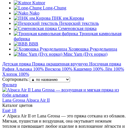
Kutnor
Long-Chung
Nako
ПНК им.Кирова
Пехорский текстиль
Семеновская пряжа
Троицкая камвольная
фабрика
BBB
Хозяюшка Рукодельница
Minc Yarn (Пух норки)
Детская пряжа
Пряжа окрашенная вручную
Носочная пряжа
Рафия
Альпака 100%
Вискоза 100%
Кашемир 100%
Лён 100%
Хлопок 100%
Сортировать:
Фильтр
Lana Grossa
Alpaca Air II
Каталог цветов
Ещё 18
✓
Alpaca Air II от Lana Grossa — это пряжа соткана из облаков.
Мягкая, пушистая и воздушная, она окутывает нежным
теплом и превращает любое изделие в воплощение лёгкости и