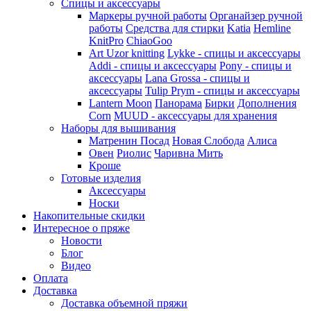
Спицы и аксессуары
Маркеры ручной работы
Органайзер ручной
работы
Средства для стирки
Katia
Hemline
KnitPro
ChiaoGoo
Art Uzor knitting
Lykke - спицы и аксессуары
Addi - спицы и аксессуары
Pony - спицы и
аксессуары
Lana Grossa - спицы и
аксессуары
Tulip
Prym - спицы и аксессуары
Lantern Moon
Панорама
Бирки
Дополнения
Corn
MUUD - аксессуары для хранения
Наборы для вышивания
Матренин Посад
Новая Слобода
Алиса
Овен
Риолис
Чаривна Мить
Кроше
Готовые изделия
Аксессуары
Носки
Накопительные скидки
Интересное о пряже
Новости
Блог
Видео
Оплата
Доставка
Доставка объемной пряжи