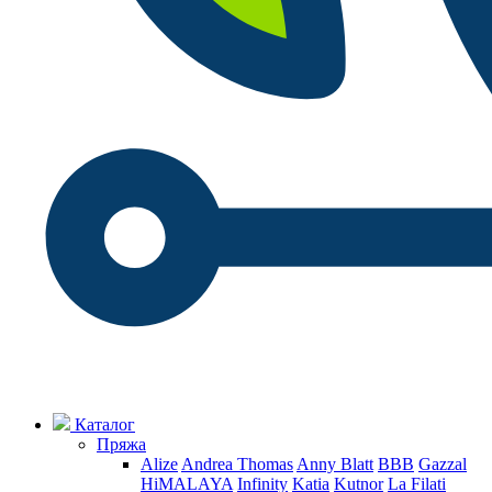
Каталог
Пряжа
Alize
Andrea Thomas
Anny Blatt
BBB
Gazzal
HiMALAYA
Infinity
Katia
Kutnor
La Filati