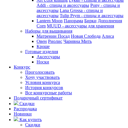
Art Uzor knitting
Lykke - спицы и аксессуары
Addi - спицы и аксессуары
Pony - спицы и
аксессуары
Lana Grossa - спицы и
аксессуары
Tulip
Prym - спицы и аксессуары
Lantern Moon
Панорама
Бирки
Дополнения
Corn
MUUD - аксессуары для хранения
Наборы для вышивания
Матренин Посад
Новая Слобода
Алиса
Овен
Риолис
Чаривна Мить
Кроше
Готовые изделия
Аксессуары
Носки
Конкурс
Проголосовать
Хочу участвовать
Условия конкурса
История конкурсов
Все конкурсные работы
Подарочный сертификат
Скидки
Распродажа
Новинки
Как купить
Скидки