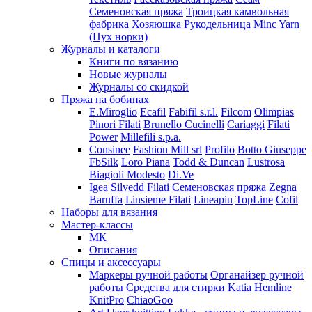
Семеновская пряжа
Троицкая камвольная
фабрика
Хозяюшка Рукодельница
Minc Yarn
(Пух норки)
Журналы и каталоги
Книги по вязанию
Новые журналы
Журналы со скидкой
Пряжа на бобинах
E.Miroglio
Ecafil
Fabifil s.r.l.
Filcom
Olimpias
Pinori Filati
Brunello Cucinelli
Cariaggi
Filati
Power
Millefili s.p.a.
Consinee
Fashion Mill srl
Profilo
Botto Giuseppe
FbSilk
Loro Piana
Todd & Duncan
Lustrosa
Biagioli Modesto
Di.Ve
Igea
Silvedd Filati
Семеновская пряжа
Zegna
Baruffa
Linsieme Filati
Lineapiu
TopLine
Cofil
Наборы для вязания
Мастер-классы
МК
Описания
Спицы и аксессуары
Маркеры ручной работы
Органайзер ручной
работы
Средства для стирки
Katia
Hemline
KnitPro
ChiaoGoo