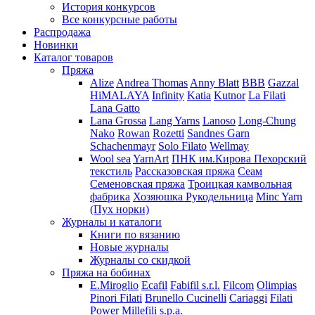
История конкурсов
Все конкурсные работы
Распродажа
Новинки
Каталог товаров
Пряжа
Alize
Andrea Thomas
Anny Blatt
BBB
Gazzal
HiMALAYA
Infinity
Katia
Kutnor
La Filati
Lana Gatto
Lana Grossa
Lang Yarns
Lanoso
Long-Chung
Nako
Rowan
Rozetti
Sandnes Garn
Schachenmayr
Solo Filato
Wellmay
Wool sea
YarnArt
ПНК им.Кирова
Пехорский
текстиль
Рассказовская пряжа
Сеам
Семеновская пряжа
Троицкая камвольная
фабрика
Хозяюшка Рукодельница
Minc Yarn
(Пух норки)
Журналы и каталоги
Книги по вязанию
Новые журналы
Журналы со скидкой
Пряжа на бобинах
E.Miroglio
Ecafil
Fabifil s.r.l.
Filcom
Olimpias
Pinori Filati
Brunello Cucinelli
Cariaggi
Filati
Power
Millefili s.p.a.