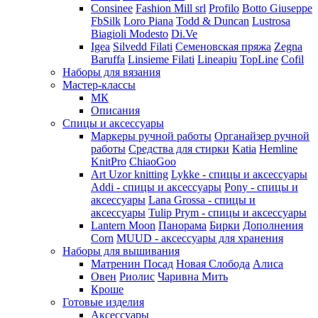
Consinee
Fashion Mill srl
Profilo
Botto Giuseppe
FbSilk
Loro Piana
Todd & Duncan
Lustrosa
Biagioli Modesto
Di.Ve
Igea
Silvedd Filati
Семеновская пряжа
Zegna
Baruffa
Linsieme Filati
Lineapiu
TopLine
Cofil
Наборы для вязания
Мастер-классы
МК
Описания
Спицы и аксессуары
Маркеры ручной работы
Органайзер ручной
работы
Средства для стирки
Katia
Hemline
KnitPro
ChiaoGoo
Art Uzor knitting
Lykke - спицы и аксессуары
Addi - спицы и аксессуары
Pony - спицы и
аксессуары
Lana Grossa - спицы и
аксессуары
Tulip
Prym - спицы и аксессуары
Lantern Moon
Панорама
Бирки
Дополнения
Corn
MUUD - аксессуары для хранения
Наборы для вышивания
Матренин Посад
Новая Слобода
Алиса
Овен
Риолис
Чаривна Мить
Кроше
Готовые изделия
Аксессуары