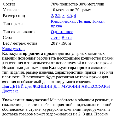
Состав
70% полиэстер 30% металлик
Упаковка
10 мотков по 20 грамм
Размер спиц
2
,
2.5
,
3
,
3.5
,
4
Классическая
,
Летняя
,
Тонкая
Тип пряжи
пряжа
Тип окрашивания
Однотонное
Сезон
Лето
,
Весна
Вес / метраж мотка
20 г / 190 м
Калькулятор
Калькулятор расчета пряжи
для популярных вязанных
изделий позволяет рассчитать необходимое количество пряжи
для вязания в зависимости от используемой в проекте пряжи.
Исходными данными для
Калькулятора пряжи
являются:
тип изделия, размер изделия, характеристики пряжи - вес или
плотность. В результате будет рассчитан метраж пряжи для
вязания необходимый для планируемого изделия.
Для ДЕТЕЙ
Для ЖЕНЩИН
Для МУЖЧИН
АКСЕССУАРЫ
Доставка
Уважаемые покупатели!
Мы работаем в обычном режиме, к
сожалению, в связи с неблагоприятной эпидемиологической
обстановкой в стране, курьерские компании перегружены и
доставка товаров может задерживаться на 2−3 дня. Просим