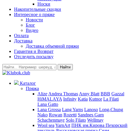
Носки
Накопительные скидки
Интересное о пряже
Новости
Блог
Видео
Оплата
Доставка
Доставка объемной пряжи
Гарантия и Возврат
Отследить посылку
Найти
Каталог
Пряжа
Alize
Andrea Thomas
Anny Blatt
BBB
Gazzal
HiMALAYA
Infinity
Katia
Kutnor
La Filati
Lana Gatto
Lana Grossa
Lang Yarns
Lanoso
Long-Chung
Nako
Rowan
Rozetti
Sandnes Garn
Schachenmayr
Solo Filato
Wellmay
Wool sea
YarnArt
ПНК им.Кирова
Пехорский
текстиль
Рассказовская пряжа
Сеам