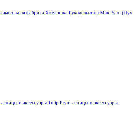
 камвольная фабрика
Хозяюшка Рукодельница
Minc Yarn (Пух
 - спицы и аксессуары
Tulip
Prym - спицы и аксессуары