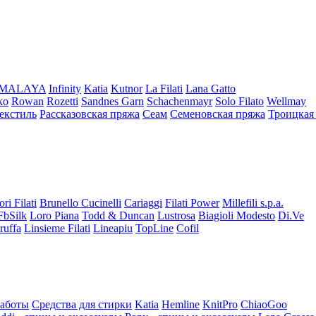
iMALAYA
Infinity
Katia
Kutnor
La Filati
Lana Gatto
ko
Rowan
Rozetti
Sandnes Garn
Schachenmayr
Solo Filato
Wellmay
екстиль
Рассказовская пряжа
Сеам
Семеновская пряжа
Троицкая
ori Filati
Brunello Cucinelli
Cariaggi
Filati Power
Millefili s.p.a.
FbSilk
Loro Piana
Todd & Duncan
Lustrosa
Biagioli Modesto
Di.Ve
ruffa
Linsieme Filati
Lineapiu
TopLine
Cofil
работы
Средства для стирки
Katia
Hemline
KnitPro
ChiaoGoo