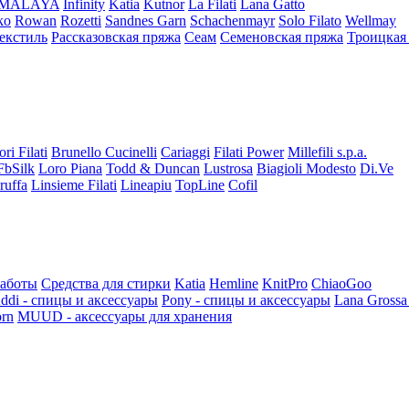
iMALAYA
Infinity
Katia
Kutnor
La Filati
Lana Gatto
ko
Rowan
Rozetti
Sandnes Garn
Schachenmayr
Solo Filato
Wellmay
екстиль
Рассказовская пряжа
Сеам
Семеновская пряжа
Троицкая
ori Filati
Brunello Cucinelli
Cariaggi
Filati Power
Millefili s.p.a.
FbSilk
Loro Piana
Todd & Duncan
Lustrosa
Biagioli Modesto
Di.Ve
ruffa
Linsieme Filati
Lineapiu
TopLine
Cofil
работы
Средства для стирки
Katia
Hemline
KnitPro
ChiaoGoo
ddi - спицы и аксессуары
Pony - спицы и аксессуары
Lana Grossa
rn
MUUD - аксессуары для хранения