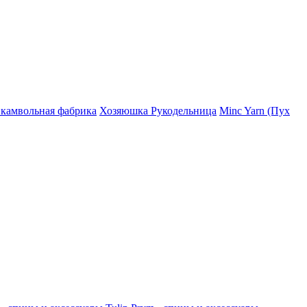
 камвольная фабрика
Хозяюшка Рукодельница
Minc Yarn (Пух