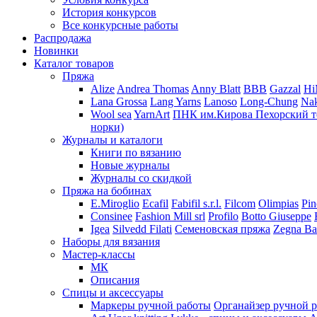
История конкурсов
Все конкурсные работы
Распродажа
Новинки
Каталог товаров
Пряжа
Alize
Andrea Thomas
Anny Blatt
BBB
Gazzal
H
Lana Grossa
Lang Yarns
Lanoso
Long-Chung
Na
Wool sea
YarnArt
ПНК им.Кирова
Пехорский т
норки)
Журналы и каталоги
Книги по вязанию
Новые журналы
Журналы со скидкой
Пряжа на бобинах
E.Miroglio
Ecafil
Fabifil s.r.l.
Filcom
Olimpias
Pin
Consinee
Fashion Mill srl
Profilo
Botto Giuseppe
Igea
Silvedd Filati
Семеновская пряжа
Zegna Ba
Наборы для вязания
Мастер-классы
МК
Описания
Спицы и аксессуары
Маркеры ручной работы
Органайзер ручной 