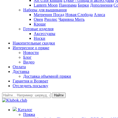
Art Uzor knitting
Lykke - спицы и аксессуары
A
Lantern Moon
Панорама
Бирки
Дополнения
Co
Наборы для вышивания
Матренин Посад
Новая Слобода
Алиса
Овен
Риолис
Чаривна Мить
Кроше
Готовые изделия
Аксессуары
Носки
Накопительные скидки
Интересное о пряже
Новости
Блог
Видео
Оплата
Доставка
Доставка объемной пряжи
Гарантия и Возврат
Отследить посылку
Найти
Каталог
Пряжа