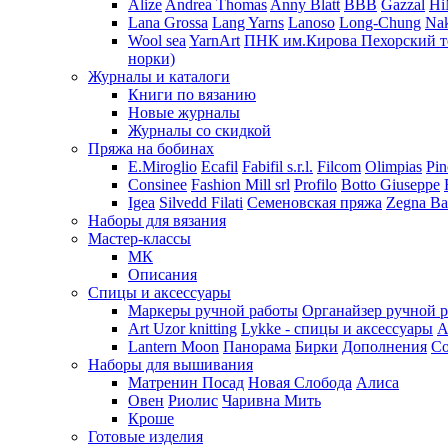
Alize
Andrea Thomas
Anny Blatt
BBB
Gazzal
H
Lana Grossa
Lang Yarns
Lanoso
Long-Chung
Na
Wool sea
YarnArt
ПНК им.Кирова
Пехорский т
норки)
Журналы и каталоги
Книги по вязанию
Новые журналы
Журналы со скидкой
Пряжа на бобинах
E.Miroglio
Ecafil
Fabifil s.r.l.
Filcom
Olimpias
Pin
Consinee
Fashion Mill srl
Profilo
Botto Giuseppe
Igea
Silvedd Filati
Семеновская пряжа
Zegna Ba
Наборы для вязания
Мастер-классы
МК
Описания
Спицы и аксессуары
Маркеры ручной работы
Органайзер ручной 
Art Uzor knitting
Lykke - спицы и аксессуары
A
Lantern Moon
Панорама
Бирки
Дополнения
Co
Наборы для вышивания
Матренин Посад
Новая Слобода
Алиса
Овен
Риолис
Чаривна Мить
Кроше
Готовые изделия