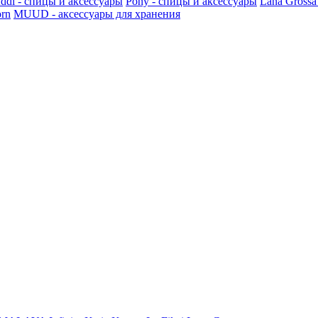
ddi - спицы и аксессуары
Pony - спицы и аксессуары
Lana Grossa
rn
MUUD - аксессуары для хранения