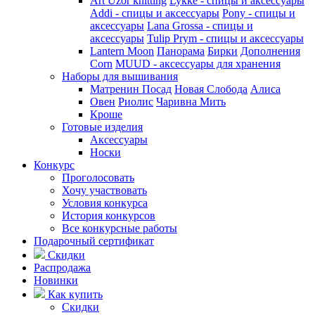
Art Uzor knitting
Lykke - спицы и аксессуары
Addi - спицы и аксессуары
Pony - спицы и
аксессуары
Lana Grossa - спицы и
аксессуары
Tulip
Prym - спицы и аксессуары
Lantern Moon
Панорама
Бирки
Дополнения
Corn
MUUD - аксессуары для хранения
Наборы для вышивания
Матренин Посад
Новая Слобода
Алиса
Овен
Риолис
Чаривна Мить
Кроше
Готовые изделия
Аксессуары
Носки
Конкурс
Проголосовать
Хочу участвовать
Условия конкурса
История конкурсов
Все конкурсные работы
Подарочный сертификат
Скидки
Распродажа
Новинки
Как купить
Скидки