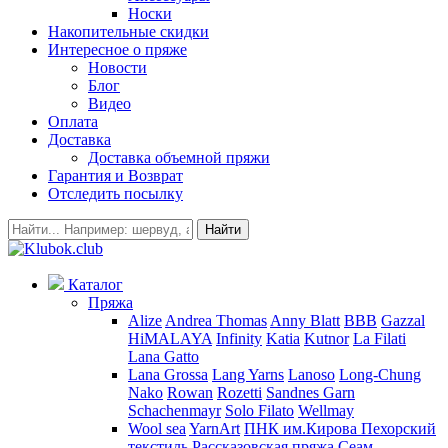
Носки
Накопительные скидки
Интересное о пряже
Новости
Блог
Видео
Оплата
Доставка
Доставка объемной пряжи
Гарантия и Возврат
Отследить посылку
Найти
Каталог
Пряжа
Alize
Andrea Thomas
Anny Blatt
BBB
Gazzal
HiMALAYA
Infinity
Katia
Kutnor
La Filati
Lana Gatto
Lana Grossa
Lang Yarns
Lanoso
Long-Chung
Nako
Rowan
Rozetti
Sandnes Garn
Schachenmayr
Solo Filato
Wellmay
Wool sea
YarnArt
ПНК им.Кирова
Пехорский
текстиль
Рассказовская пряжа
Сеам