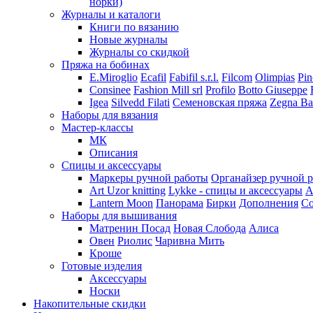
норки)
Журналы и каталоги
Книги по вязанию
Новые журналы
Журналы со скидкой
Пряжа на бобинах
E.Miroglio
Ecafil
Fabifil s.r.l.
Filcom
Olimpias
Pin
Consinee
Fashion Mill srl
Profilo
Botto Giuseppe
Igea
Silvedd Filati
Семеновская пряжа
Zegna Ba
Наборы для вязания
Мастер-классы
МК
Описания
Спицы и аксессуары
Маркеры ручной работы
Органайзер ручной 
Art Uzor knitting
Lykke - спицы и аксессуары
A
Lantern Moon
Панорама
Бирки
Дополнения
Co
Наборы для вышивания
Матренин Посад
Новая Слобода
Алиса
Овен
Риолис
Чаривна Мить
Кроше
Готовые изделия
Аксессуары
Носки
Накопительные скидки