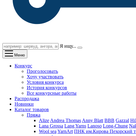
Я ищу...
Меню
Конкурс
Проголосовать
Хочу участвовать
Условия конкурса
История конкурсов
Все конкурсные работы
Распродажа
Новинки
Каталог товаров
Пряжа
Alize
Andrea Thomas
Anny Blatt
BBB
Gazzal
H
Lana Grossa
Lang Yarns
Lanoso
Long-Chung
Na
Wool sea
YarnArt
ПНК им.Кирова
Пехорский т