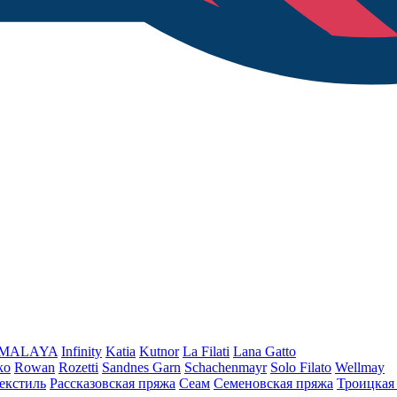
iMALAYA
Infinity
Katia
Kutnor
La Filati
Lana Gatto
ko
Rowan
Rozetti
Sandnes Garn
Schachenmayr
Solo Filato
Wellmay
екстиль
Рассказовская пряжа
Сеам
Семеновская пряжа
Троицкая