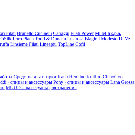
ori Filati
Brunello Cucinelli
Cariaggi
Filati Power
Millefili s.p.a.
FbSilk
Loro Piana
Todd & Duncan
Lustrosa
Biagioli Modesto
Di.Ve
ruffa
Linsieme Filati
Lineapiu
TopLine
Cofil
работы
Средства для стирки
Katia
Hemline
KnitPro
ChiaoGoo
ddi - спицы и аксессуары
Pony - спицы и аксессуары
Lana Grossa
rn
MUUD - аксессуары для хранения