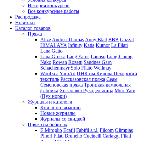
История конкурсов
Все конкурсные работы
Распродажа
Новинки
Каталог товаров
Пряжа
Alize
Andrea Thomas
Anny Blatt
BBB
Gazzal
HiMALAYA
Infinity
Katia
Kutnor
La Filati
Lana Gatto
Lana Grossa
Lang Yarns
Lanoso
Long-Chung
Nako
Rowan
Rozetti
Sandnes Garn
Schachenmayr
Solo Filato
Wellmay
Wool sea
YarnArt
ПНК им.Кирова
Пехорский
текстиль
Рассказовская пряжа
Сеам
Семеновская пряжа
Троицкая камвольная
фабрика
Хозяюшка Рукодельница
Minc Yarn
(Пух норки)
Журналы и каталоги
Книги по вязанию
Новые журналы
Журналы со скидкой
Пряжа на бобинах
E.Miroglio
Ecafil
Fabifil s.r.l.
Filcom
Olimpias
Pinori Filati
Brunello Cucinelli
Cariaggi
Filati