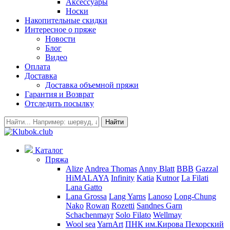
Аксессуары
Носки
Накопительные скидки
Интересное о пряже
Новости
Блог
Видео
Оплата
Доставка
Доставка объемной пряжи
Гарантия и Возврат
Отследить посылку
Найти
Каталог
Пряжа
Alize
Andrea Thomas
Anny Blatt
BBB
Gazzal
HiMALAYA
Infinity
Katia
Kutnor
La Filati
Lana Gatto
Lana Grossa
Lang Yarns
Lanoso
Long-Chung
Nako
Rowan
Rozetti
Sandnes Garn
Schachenmayr
Solo Filato
Wellmay
Wool sea
YarnArt
ПНК им.Кирова
Пехорский