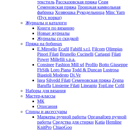
текстиль
Рассказовская пряжа
Сеам
Семеновская пряжа
Троицкая камвольная
фабрика
Хозяюшка Рукодельница
Minc Yarn
(Пух норки)
Журналы и каталоги
Книги по вязанию
Новые журналы
Журналы со скидкой
Пряжа на бобинах
E.Miroglio
Ecafil
Fabifil s.r.l.
Filcom
Olimpias
Pinori Filati
Brunello Cucinelli
Cariaggi
Filati
Power
Millefili s.p.a.
Consinee
Fashion Mill srl
Profilo
Botto Giuseppe
FbSilk
Loro Piana
Todd & Duncan
Lustrosa
Biagioli Modesto
Di.Ve
Igea
Silvedd Filati
Семеновская пряжа
Zegna
Baruffa
Linsieme Filati
Lineapiu
TopLine
Cofil
Наборы для вязания
Мастер-классы
МК
Описания
Спицы и аксессуары
Маркеры ручной работы
Органайзер ручной
работы
Средства для стирки
Katia
Hemline
KnitPro
ChiaoGoo