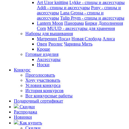
Art Uzor knitting
Lykke - спицы и аксессуары
Addi - спицы и аксессуары
Pony - спицы и
аксессуары
Lana Grossa - спицы и
аксессуары
Tulip
Prym - спицы и аксессуары
Lantern Moon
Панорама
Бирки
Дополнения
Corn
MUUD - аксессуары для хранения
Наборы для вышивания
Матренин Посад
Новая Слобода
Алиса
Овен
Риолис
Чаривна Мить
Кроше
Готовые изделия
Аксессуары
Носки
Конкурс
Проголосовать
Хочу участвовать
Условия конкурса
История конкурсов
Все конкурсные работы
Подарочный сертификат
Скидки
Распродажа
Новинки
Как купить
Скидки