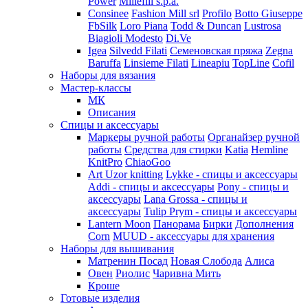
Power
Millefili s.p.a.
Consinee
Fashion Mill srl
Profilo
Botto Giuseppe
FbSilk
Loro Piana
Todd & Duncan
Lustrosa
Biagioli Modesto
Di.Ve
Igea
Silvedd Filati
Семеновская пряжа
Zegna
Baruffa
Linsieme Filati
Lineapiu
TopLine
Cofil
Наборы для вязания
Мастер-классы
МК
Описания
Спицы и аксессуары
Маркеры ручной работы
Органайзер ручной
работы
Средства для стирки
Katia
Hemline
KnitPro
ChiaoGoo
Art Uzor knitting
Lykke - спицы и аксессуары
Addi - спицы и аксессуары
Pony - спицы и
аксессуары
Lana Grossa - спицы и
аксессуары
Tulip
Prym - спицы и аксессуары
Lantern Moon
Панорама
Бирки
Дополнения
Corn
MUUD - аксессуары для хранения
Наборы для вышивания
Матренин Посад
Новая Слобода
Алиса
Овен
Риолис
Чаривна Мить
Кроше
Готовые изделия