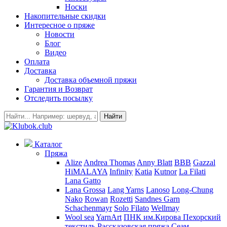
Носки
Накопительные скидки
Интересное о пряже
Новости
Блог
Видео
Оплата
Доставка
Доставка объемной пряжи
Гарантия и Возврат
Отследить посылку
Найти
Каталог
Пряжа
Alize
Andrea Thomas
Anny Blatt
BBB
Gazzal
HiMALAYA
Infinity
Katia
Kutnor
La Filati
Lana Gatto
Lana Grossa
Lang Yarns
Lanoso
Long-Chung
Nako
Rowan
Rozetti
Sandnes Garn
Schachenmayr
Solo Filato
Wellmay
Wool sea
YarnArt
ПНК им.Кирова
Пехорский
текстиль
Рассказовская пряжа
Сеам