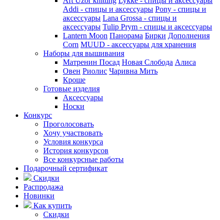
Art Uzor knitting
Lykke - спицы и аксессуары
Addi - спицы и аксессуары
Pony - спицы и
аксессуары
Lana Grossa - спицы и
аксессуары
Tulip
Prym - спицы и аксессуары
Lantern Moon
Панорама
Бирки
Дополнения
Corn
MUUD - аксессуары для хранения
Наборы для вышивания
Матренин Посад
Новая Слобода
Алиса
Овен
Риолис
Чаривна Мить
Кроше
Готовые изделия
Аксессуары
Носки
Конкурс
Проголосовать
Хочу участвовать
Условия конкурса
История конкурсов
Все конкурсные работы
Подарочный сертификат
Скидки
Распродажа
Новинки
Как купить
Скидки