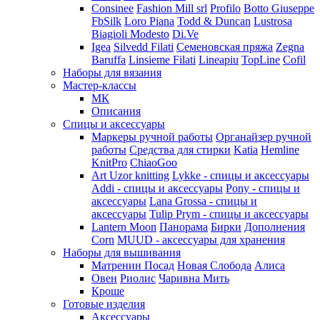
Consinee
Fashion Mill srl
Profilo
Botto Giuseppe
FbSilk
Loro Piana
Todd & Duncan
Lustrosa
Biagioli Modesto
Di.Ve
Igea
Silvedd Filati
Семеновская пряжа
Zegna
Baruffa
Linsieme Filati
Lineapiu
TopLine
Cofil
Наборы для вязания
Мастер-классы
МК
Описания
Спицы и аксессуары
Маркеры ручной работы
Органайзер ручной
работы
Средства для стирки
Katia
Hemline
KnitPro
ChiaoGoo
Art Uzor knitting
Lykke - спицы и аксессуары
Addi - спицы и аксессуары
Pony - спицы и
аксессуары
Lana Grossa - спицы и
аксессуары
Tulip
Prym - спицы и аксессуары
Lantern Moon
Панорама
Бирки
Дополнения
Corn
MUUD - аксессуары для хранения
Наборы для вышивания
Матренин Посад
Новая Слобода
Алиса
Овен
Риолис
Чаривна Мить
Кроше
Готовые изделия
Аксессуары