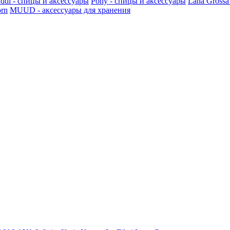
ddi - спицы и аксессуары
Pony - спицы и аксессуары
Lana Grossa
rn
MUUD - аксессуары для хранения