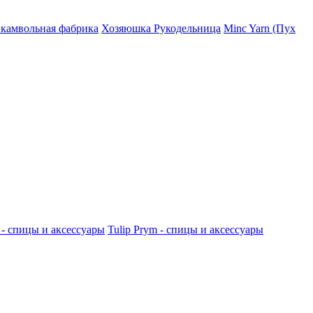
 камвольная фабрика
Хозяюшка Рукодельница
Minc Yarn (Пух
 - спицы и аксессуары
Tulip
Prym - спицы и аксессуары