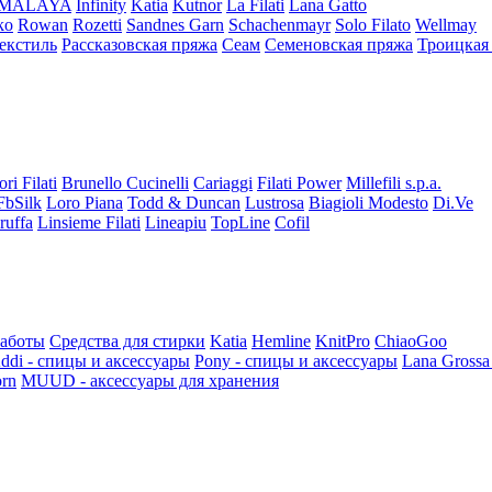
iMALAYA
Infinity
Katia
Kutnor
La Filati
Lana Gatto
ko
Rowan
Rozetti
Sandnes Garn
Schachenmayr
Solo Filato
Wellmay
екстиль
Рассказовская пряжа
Сеам
Семеновская пряжа
Троицкая
ori Filati
Brunello Cucinelli
Cariaggi
Filati Power
Millefili s.p.a.
FbSilk
Loro Piana
Todd & Duncan
Lustrosa
Biagioli Modesto
Di.Ve
ruffa
Linsieme Filati
Lineapiu
TopLine
Cofil
работы
Средства для стирки
Katia
Hemline
KnitPro
ChiaoGoo
ddi - спицы и аксессуары
Pony - спицы и аксессуары
Lana Grossa
rn
MUUD - аксессуары для хранения