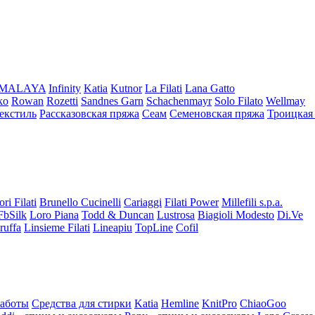
iMALAYA
Infinity
Katia
Kutnor
La Filati
Lana Gatto
ko
Rowan
Rozetti
Sandnes Garn
Schachenmayr
Solo Filato
Wellmay
екстиль
Рассказовская пряжа
Сеам
Семеновская пряжа
Троицкая
ori Filati
Brunello Cucinelli
Cariaggi
Filati Power
Millefili s.p.a.
FbSilk
Loro Piana
Todd & Duncan
Lustrosa
Biagioli Modesto
Di.Ve
ruffa
Linsieme Filati
Lineapiu
TopLine
Cofil
работы
Средства для стирки
Katia
Hemline
KnitPro
ChiaoGoo