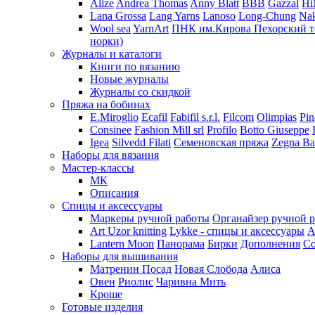
Alize
Andrea Thomas
Anny Blatt
BBB
Gazzal
H
Lana Grossa
Lang Yarns
Lanoso
Long-Chung
Na
Wool sea
YarnArt
ПНК им.Кирова
Пехорский т
норки)
Журналы и каталоги
Книги по вязанию
Новые журналы
Журналы со скидкой
Пряжа на бобинах
E.Miroglio
Ecafil
Fabifil s.r.l.
Filcom
Olimpias
Pin
Consinee
Fashion Mill srl
Profilo
Botto Giuseppe
Igea
Silvedd Filati
Семеновская пряжа
Zegna Ba
Наборы для вязания
Мастер-классы
МК
Описания
Спицы и аксессуары
Маркеры ручной работы
Органайзер ручной 
Art Uzor knitting
Lykke - спицы и аксессуары
A
Lantern Moon
Панорама
Бирки
Дополнения
Co
Наборы для вышивания
Матренин Посад
Новая Слобода
Алиса
Овен
Риолис
Чаривна Мить
Кроше
Готовые изделия