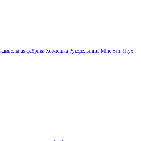
 камвольная фабрика
Хозяюшка Рукодельница
Minc Yarn (Пух