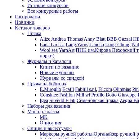
История конкурсов
Все конкурсные работы
Распродажа
Новинки
Каталог товаров
Пряжа
Alize
Andrea Thomas
Anny Blatt
BBB
Gazzal
H
Lana Grossa
Lang Yarns
Lanoso
Long-Chung
Na
Wool sea
YarnArt
ПНК им.Кирова
Пехорский т
норки)
Журналы и каталоги
Книги по вязанию
Новые журналы
Журналы со скидкой
Пряжа на бобинах
E.Miroglio
Ecafil
Fabifil s.r.l.
Filcom
Olimpias
Pin
Consinee
Fashion Mill srl
Profilo
Botto Giuseppe
Igea
Silvedd Filati
Семеновская пряжа
Zegna Ba
Наборы для вязания
Мастер-классы
МК
Описания
Спицы и аксессуары
Маркеры ручной работы
Органайзер ручной 