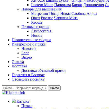
Art Uzor knitting
Lykke - спицы и аксессуары
A
Lantern Moon
Панорама
Бирки
Дополнения
Co
Наборы для вышивания
Матренин Посад
Новая Слобода
Алиса
Овен
Риолис
Чаривна Мить
Кроше
Готовые изделия
Аксессуары
Носки
Накопительные скидки
Интересное о пряже
Новости
Блог
Видео
Оплата
Доставка
Доставка объемной пряжи
Гарантия и Возврат
Отследить посылку
Найти
Каталог
Пряжа