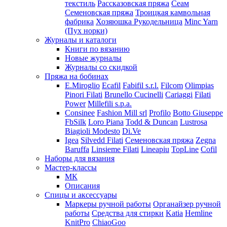
текстиль
Рассказовская пряжа
Сеам
Семеновская пряжа
Троицкая камвольная
фабрика
Хозяюшка Рукодельница
Minc Yarn
(Пух норки)
Журналы и каталоги
Книги по вязанию
Новые журналы
Журналы со скидкой
Пряжа на бобинах
E.Miroglio
Ecafil
Fabifil s.r.l.
Filcom
Olimpias
Pinori Filati
Brunello Cucinelli
Cariaggi
Filati
Power
Millefili s.p.a.
Consinee
Fashion Mill srl
Profilo
Botto Giuseppe
FbSilk
Loro Piana
Todd & Duncan
Lustrosa
Biagioli Modesto
Di.Ve
Igea
Silvedd Filati
Семеновская пряжа
Zegna
Baruffa
Linsieme Filati
Lineapiu
TopLine
Cofil
Наборы для вязания
Мастер-классы
МК
Описания
Спицы и аксессуары
Маркеры ручной работы
Органайзер ручной
работы
Средства для стирки
Katia
Hemline
KnitPro
ChiaoGoo