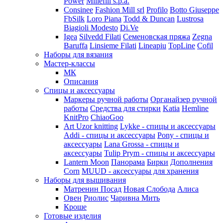
Power
Millefili s.p.a.
Consinee
Fashion Mill srl
Profilo
Botto Giuseppe
FbSilk
Loro Piana
Todd & Duncan
Lustrosa
Biagioli Modesto
Di.Ve
Igea
Silvedd Filati
Семеновская пряжа
Zegna
Baruffa
Linsieme Filati
Lineapiu
TopLine
Cofil
Наборы для вязания
Мастер-классы
МК
Описания
Спицы и аксессуары
Маркеры ручной работы
Органайзер ручной
работы
Средства для стирки
Katia
Hemline
KnitPro
ChiaoGoo
Art Uzor knitting
Lykke - спицы и аксессуары
Addi - спицы и аксессуары
Pony - спицы и
аксессуары
Lana Grossa - спицы и
аксессуары
Tulip
Prym - спицы и аксессуары
Lantern Moon
Панорама
Бирки
Дополнения
Corn
MUUD - аксессуары для хранения
Наборы для вышивания
Матренин Посад
Новая Слобода
Алиса
Овен
Риолис
Чаривна Мить
Кроше
Готовые изделия