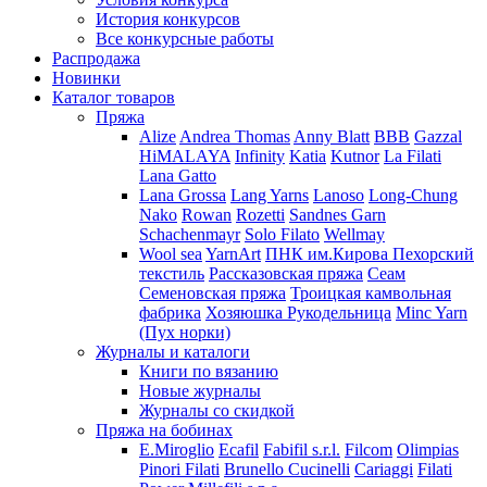
История конкурсов
Все конкурсные работы
Распродажа
Новинки
Каталог товаров
Пряжа
Alize
Andrea Thomas
Anny Blatt
BBB
Gazzal
HiMALAYA
Infinity
Katia
Kutnor
La Filati
Lana Gatto
Lana Grossa
Lang Yarns
Lanoso
Long-Chung
Nako
Rowan
Rozetti
Sandnes Garn
Schachenmayr
Solo Filato
Wellmay
Wool sea
YarnArt
ПНК им.Кирова
Пехорский
текстиль
Рассказовская пряжа
Сеам
Семеновская пряжа
Троицкая камвольная
фабрика
Хозяюшка Рукодельница
Minc Yarn
(Пух норки)
Журналы и каталоги
Книги по вязанию
Новые журналы
Журналы со скидкой
Пряжа на бобинах
E.Miroglio
Ecafil
Fabifil s.r.l.
Filcom
Olimpias
Pinori Filati
Brunello Cucinelli
Cariaggi
Filati