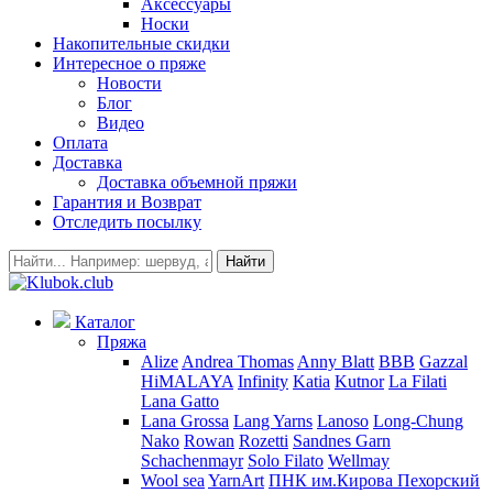
Аксессуары
Носки
Накопительные скидки
Интересное о пряже
Новости
Блог
Видео
Оплата
Доставка
Доставка объемной пряжи
Гарантия и Возврат
Отследить посылку
Найти
Каталог
Пряжа
Alize
Andrea Thomas
Anny Blatt
BBB
Gazzal
HiMALAYA
Infinity
Katia
Kutnor
La Filati
Lana Gatto
Lana Grossa
Lang Yarns
Lanoso
Long-Chung
Nako
Rowan
Rozetti
Sandnes Garn
Schachenmayr
Solo Filato
Wellmay
Wool sea
YarnArt
ПНК им.Кирова
Пехорский