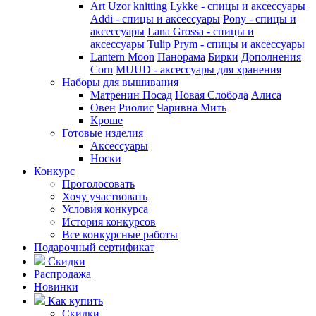
Art Uzor knitting
Lykke - спицы и аксессуары
Addi - спицы и аксессуары
Pony - спицы и
аксессуары
Lana Grossa - спицы и
аксессуары
Tulip
Prym - спицы и аксессуары
Lantern Moon
Панорама
Бирки
Дополнения
Corn
MUUD - аксессуары для хранения
Наборы для вышивания
Матренин Посад
Новая Слобода
Алиса
Овен
Риолис
Чаривна Мить
Кроше
Готовые изделия
Аксессуары
Носки
Конкурс
Проголосовать
Хочу участвовать
Условия конкурса
История конкурсов
Все конкурсные работы
Подарочный сертификат
Скидки
Распродажа
Новинки
Как купить
Скидки