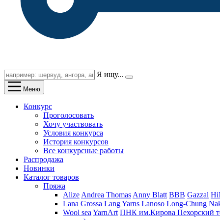
Я ищу...
Меню
Конкурс
Проголосовать
Хочу участвовать
Условия конкурса
История конкурсов
Все конкурсные работы
Распродажа
Новинки
Каталог товаров
Пряжа
Alize
Andrea Thomas
Anny Blatt
BBB
Gazzal
H
Lana Grossa
Lang Yarns
Lanoso
Long-Chung
Na
Wool sea
YarnArt
ПНК им.Кирова
Пехорский т