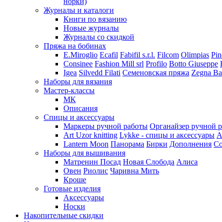
норки)
Журналы и каталоги
Книги по вязанию
Новые журналы
Журналы со скидкой
Пряжа на бобинах
E.Miroglio
Ecafil
Fabifil s.r.l.
Filcom
Olimpias
Pin
Consinee
Fashion Mill srl
Profilo
Botto Giuseppe
Igea
Silvedd Filati
Семеновская пряжа
Zegna Ba
Наборы для вязания
Мастер-классы
МК
Описания
Спицы и аксессуары
Маркеры ручной работы
Органайзер ручной 
Art Uzor knitting
Lykke - спицы и аксессуары
A
Lantern Moon
Панорама
Бирки
Дополнения
Co
Наборы для вышивания
Матренин Посад
Новая Слобода
Алиса
Овен
Риолис
Чаривна Мить
Кроше
Готовые изделия
Аксессуары
Носки
Накопительные скидки