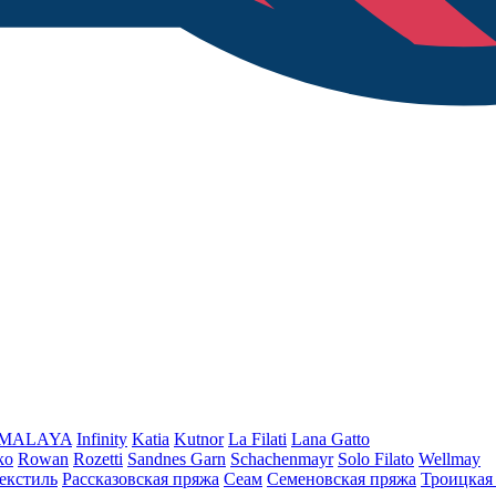
iMALAYA
Infinity
Katia
Kutnor
La Filati
Lana Gatto
ko
Rowan
Rozetti
Sandnes Garn
Schachenmayr
Solo Filato
Wellmay
екстиль
Рассказовская пряжа
Сеам
Семеновская пряжа
Троицкая