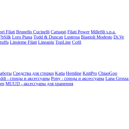
ori Filati
Brunello Cucinelli
Cariaggi
Filati Power
Millefili s.p.a.
FbSilk
Loro Piana
Todd & Duncan
Lustrosa
Biagioli Modesto
Di.Ve
ruffa
Linsieme Filati
Lineapiu
TopLine
Cofil
работы
Средства для стирки
Katia
Hemline
KnitPro
ChiaoGoo
ddi - спицы и аксессуары
Pony - спицы и аксессуары
Lana Grossa
rn
MUUD - аксессуары для хранения