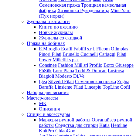
Семеновская пряжа
Троицкая камвольная
фабрика
Хозяюшка Рукодельница
Minc Yarn
(Пух норки)
Журналы и каталоги
Книги по вязанию
Новые журналы
Журналы со скидкой
Пряжа на бобинах
E.Miroglio
Ecafil
Fabifil s.r.l.
Filcom
Olimpias
Pinori Filati
Brunello Cucinelli
Cariaggi
Filati
Power
Millefili s.p.a.
Consinee
Fashion Mill srl
Profilo
Botto Giuseppe
FbSilk
Loro Piana
Todd & Duncan
Lustrosa
Biagioli Modesto
Di.Ve
Igea
Silvedd Filati
Семеновская пряжа
Zegna
Baruffa
Linsieme Filati
Lineapiu
TopLine
Cofil
Наборы для вязания
Мастер-классы
МК
Описания
Спицы и аксессуары
Маркеры ручной работы
Органайзер ручной
работы
Средства для стирки
Katia
Hemline
KnitPro
ChiaoGoo