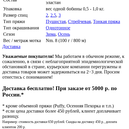
эластан
Упаковка
вес одной бобины 0,5 - 1,0 кг.
Размер спиц
2
,
2.5
,
3
Тип пряжи
Пушистая
,
Стрейчевая
,
Тонкая пряжа
Тип окрашивания
Однотонное
Сезон
Зима
,
Осень
Вес / метраж мотка
Nm. 8 (100 г / 800 м)
Доставка
Уважаемые покупатели!
Мы работаем в обычном режиме, к
сожалению, в связи с неблагоприятной эпидемиологической
обстановкой в стране, курьерские компании перегружены и
доставка товаров может задерживаться на 2−3 дня. Просим
отнестись с пониманием!
Доставка бесплатно! При заказе от 5000 р. по
России.*
* кроме объемной пряжи (Puffy, Осенняя Пехорка и т.п.)
* если цена доставки более 450 рублей, клиент доплачивает
разницу.
Например: стоимость доставки 650 рублей. Скидка на доставку 450 р., доплата
клиентом 200 р.