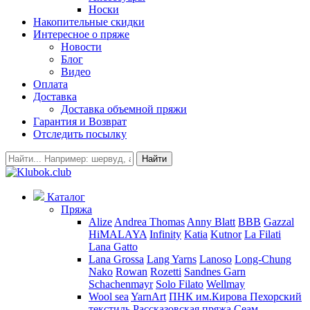
Носки
Накопительные скидки
Интересное о пряже
Новости
Блог
Видео
Оплата
Доставка
Доставка объемной пряжи
Гарантия и Возврат
Отследить посылку
Найти
Каталог
Пряжа
Alize
Andrea Thomas
Anny Blatt
BBB
Gazzal
HiMALAYA
Infinity
Katia
Kutnor
La Filati
Lana Gatto
Lana Grossa
Lang Yarns
Lanoso
Long-Chung
Nako
Rowan
Rozetti
Sandnes Garn
Schachenmayr
Solo Filato
Wellmay
Wool sea
YarnArt
ПНК им.Кирова
Пехорский
текстиль
Рассказовская пряжа
Сеам