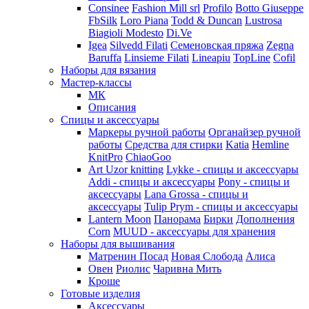
Consinee
Fashion Mill srl
Profilo
Botto Giuseppe
FbSilk
Loro Piana
Todd & Duncan
Lustrosa
Biagioli Modesto
Di.Ve
Igea
Silvedd Filati
Семеновская пряжа
Zegna
Baruffa
Linsieme Filati
Lineapiu
TopLine
Cofil
Наборы для вязания
Мастер-классы
МК
Описания
Спицы и аксессуары
Маркеры ручной работы
Органайзер ручной
работы
Средства для стирки
Katia
Hemline
KnitPro
ChiaoGoo
Art Uzor knitting
Lykke - спицы и аксессуары
Addi - спицы и аксессуары
Pony - спицы и
аксессуары
Lana Grossa - спицы и
аксессуары
Tulip
Prym - спицы и аксессуары
Lantern Moon
Панорама
Бирки
Дополнения
Corn
MUUD - аксессуары для хранения
Наборы для вышивания
Матренин Посад
Новая Слобода
Алиса
Овен
Риолис
Чаривна Мить
Кроше
Готовые изделия
Аксессуары