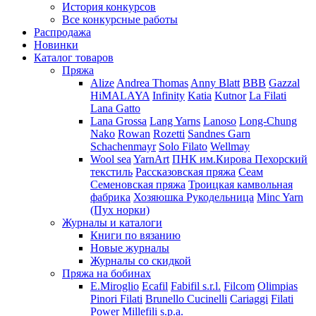
История конкурсов
Все конкурсные работы
Распродажа
Новинки
Каталог товаров
Пряжа
Alize
Andrea Thomas
Anny Blatt
BBB
Gazzal
HiMALAYA
Infinity
Katia
Kutnor
La Filati
Lana Gatto
Lana Grossa
Lang Yarns
Lanoso
Long-Chung
Nako
Rowan
Rozetti
Sandnes Garn
Schachenmayr
Solo Filato
Wellmay
Wool sea
YarnArt
ПНК им.Кирова
Пехорский
текстиль
Рассказовская пряжа
Сеам
Семеновская пряжа
Троицкая камвольная
фабрика
Хозяюшка Рукодельница
Minc Yarn
(Пух норки)
Журналы и каталоги
Книги по вязанию
Новые журналы
Журналы со скидкой
Пряжа на бобинах
E.Miroglio
Ecafil
Fabifil s.r.l.
Filcom
Olimpias
Pinori Filati
Brunello Cucinelli
Cariaggi
Filati
Power
Millefili s.p.a.