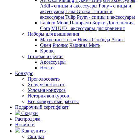
Art Uzor knitting
Lykke - спицы и аксессуары
Addi - спицы и аксессуары
Pony - спицы и
аксессуары
Lana Grossa - спицы и
аксессуары
Tulip
Prym - спицы и аксессуары
Lantern Moon
Панорама
Бирки
Дополнения
Corn
MUUD - аксессуары для хранения
Наборы для вышивания
Матренин Посад
Новая Слобода
Алиса
Овен
Риолис
Чаривна Мить
Кроше
Готовые изделия
Аксессуары
Носки
Конкурс
Проголосовать
Хочу участвовать
Условия конкурса
История конкурсов
Все конкурсные работы
Подарочный сертификат
Скидки
Распродажа
Новинки
Как купить
Скидки