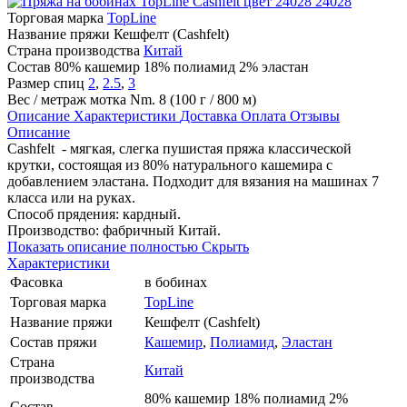
24028
Торговая марка
TopLine
Название пряжи
Кешфелт (Cashfelt)
Страна производства
Китай
Состав
80% кашемир 18% полиамид 2% эластан
Размер спиц
2
,
2.5
,
3
Вес / метраж мотка
Nm. 8 (100 г / 800 м)
Описание
Характеристики
Доставка
Оплата
Отзывы
Описание
Cashfelt - мягкая, слегка пушистая пряжа классической
крутки, состоящая из 80% натурального кашемира с
добавлением эластана. Подходит для вязания на машинах 7
класса или на руках.
Способ прядения: кардный.
Производство: фабричный Китай.
Показать описание полностью
Скрыть
Характеристики
Фасовка
в бобинах
Торговая марка
TopLine
Название пряжи
Кешфелт (Cashfelt)
Состав пряжи
Кашемир
,
Полиамид
,
Эластан
Страна
Китай
производства
80% кашемир 18% полиамид 2%
Состав