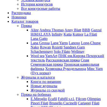
История конкурсов
Все конкурсные работы
Распродажа
Новинки
Каталог товаров
Пряжа
Alize
Andrea Thomas
Anny Blatt
BBB
Gazzal
HiMALAYA
Infinity
Katia
Kutnor
La Filati
Lana Gatto
Lana Grossa
Lang Yarns
Lanoso
Long-Chung
Nako
Rowan
Rozetti
Sandnes Garn
Schachenmayr
Solo Filato
Wellmay
Wool sea
YarnArt
ПНК им.Кирова
Пехорский
текстиль
Рассказовская пряжа
Сеам
Семеновская пряжа
Троицкая камвольная
фабрика
Хозяюшка Рукодельница
Minc Yarn
(Пух норки)
Журналы и каталоги
Книги по вязанию
Новые журналы
Журналы со скидкой
Пряжа на бобинах
E.Miroglio
Ecafil
Fabifil s.r.l.
Filcom
Olimpias
Pinori Filati
Brunello Cucinelli
Cariaggi
Filati