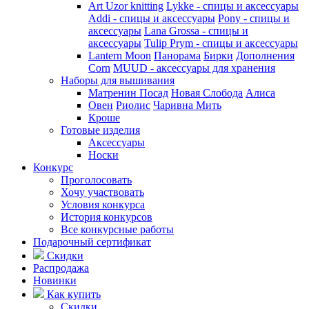
Art Uzor knitting
Lykke - спицы и аксессуары
Addi - спицы и аксессуары
Pony - спицы и
аксессуары
Lana Grossa - спицы и
аксессуары
Tulip
Prym - спицы и аксессуары
Lantern Moon
Панорама
Бирки
Дополнения
Corn
MUUD - аксессуары для хранения
Наборы для вышивания
Матренин Посад
Новая Слобода
Алиса
Овен
Риолис
Чаривна Мить
Кроше
Готовые изделия
Аксессуары
Носки
Конкурс
Проголосовать
Хочу участвовать
Условия конкурса
История конкурсов
Все конкурсные работы
Подарочный сертификат
Скидки
Распродажа
Новинки
Как купить
Скидки