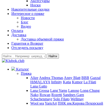
Аксессуары
Носки
Накопительные скидки
Интересное о пряже
Новости
Блог
Видео
Оплата
Доставка
Доставка объемной пряжи
Гарантия и Возврат
Отследить посылку
Найти
Каталог
Пряжа
Alize
Andrea Thomas
Anny Blatt
BBB
Gazzal
HiMALAYA
Infinity
Katia
Kutnor
La Filati
Lana Gatto
Lana Grossa
Lang Yarns
Lanoso
Long-Chung
Nako
Rowan
Rozetti
Sandnes Garn
Schachenmayr
Solo Filato
Wellmay
Wool sea
YarnArt
ПНК им.Кирова
Пехорский