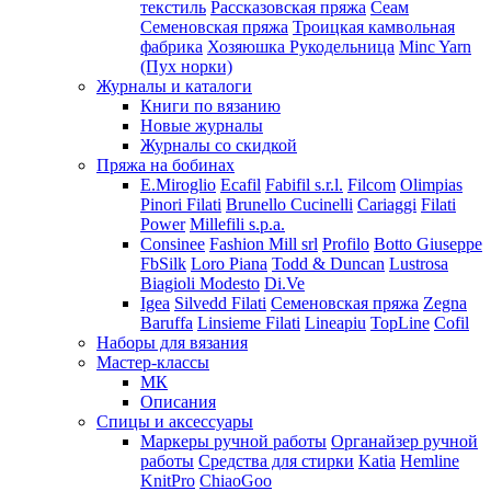
текстиль
Рассказовская пряжа
Сеам
Семеновская пряжа
Троицкая камвольная
фабрика
Хозяюшка Рукодельница
Minc Yarn
(Пух норки)
Журналы и каталоги
Книги по вязанию
Новые журналы
Журналы со скидкой
Пряжа на бобинах
E.Miroglio
Ecafil
Fabifil s.r.l.
Filcom
Olimpias
Pinori Filati
Brunello Cucinelli
Cariaggi
Filati
Power
Millefili s.p.a.
Consinee
Fashion Mill srl
Profilo
Botto Giuseppe
FbSilk
Loro Piana
Todd & Duncan
Lustrosa
Biagioli Modesto
Di.Ve
Igea
Silvedd Filati
Семеновская пряжа
Zegna
Baruffa
Linsieme Filati
Lineapiu
TopLine
Cofil
Наборы для вязания
Мастер-классы
МК
Описания
Спицы и аксессуары
Маркеры ручной работы
Органайзер ручной
работы
Средства для стирки
Katia
Hemline
KnitPro
ChiaoGoo