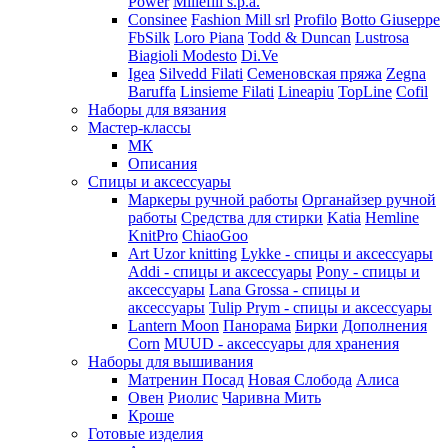
Power
Millefili s.p.a.
Consinee
Fashion Mill srl
Profilo
Botto Giuseppe
FbSilk
Loro Piana
Todd & Duncan
Lustrosa
Biagioli Modesto
Di.Ve
Igea
Silvedd Filati
Семеновская пряжа
Zegna
Baruffa
Linsieme Filati
Lineapiu
TopLine
Cofil
Наборы для вязания
Мастер-классы
МК
Описания
Спицы и аксессуары
Маркеры ручной работы
Органайзер ручной
работы
Средства для стирки
Katia
Hemline
KnitPro
ChiaoGoo
Art Uzor knitting
Lykke - спицы и аксессуары
Addi - спицы и аксессуары
Pony - спицы и
аксессуары
Lana Grossa - спицы и
аксессуары
Tulip
Prym - спицы и аксессуары
Lantern Moon
Панорама
Бирки
Дополнения
Corn
MUUD - аксессуары для хранения
Наборы для вышивания
Матренин Посад
Новая Слобода
Алиса
Овен
Риолис
Чаривна Мить
Кроше
Готовые изделия