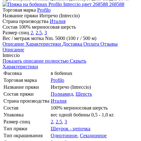
268588
Торговая марка
Profilo
Название пряжи
Интречо (Intreccio)
Страна производства
Италия
Состав
100% мериносовая шерсть
Размер спиц
2
,
2.5
,
3
Вес / метраж мотка
Nm. 5000 (100 г / 500 м)
Описание
Характеристики
Доставка
Оплата
Отзывы
Описание
Intreccio
Показать описание полностью
Скрыть
Характеристики
Фасовка
в бобинах
Торговая марка
Profilo
Название пряжи
Интречо (Intreccio)
Состав пряжи
Полиамид
,
Шерсть
Страна производства
Италия
Состав
100% мериносовая шерсть
Упаковка
вес одной бобины 0,5 - 1,0 кг.
Размер спиц
2
,
2.5
,
3
Тип пряжи
Шнурок - цепочка
Тип окрашивания
Однотонное
,
Секционное