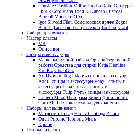
Power
Millefili s.p.a.
Consinee
Fashion Mill srl
Profilo
Botto Giuseppe
FbSilk
Loro Piana
Todd & Duncan
Lustrosa
Biagioli Modesto
Di.Ve
Igea
Silvedd Filati
Семеновская пряжа
Zegna
Baruffa
Linsieme Filati
Lineapiu
TopLine
Cofil
Наборы для вязания
Мастер-классы
МК
Описания
Спицы и аксессуары
Маркеры ручной работы
Органайзер ручной
работы
Средства для стирки
Katia
Hemline
KnitPro
ChiaoGoo
Art Uzor knitting
Lykke - спицы и аксессуары
Addi - спицы и аксессуары
Pony - спицы и
аксессуары
Lana Grossa - спицы и
аксессуары
Tulip
Prym - спицы и аксессуары
Lantern Moon
Панорама
Бирки
Дополнения
Corn
MUUD - аксессуары для хранения
Наборы для вышивания
Матренин Посад
Новая Слобода
Алиса
Овен
Риолис
Чаривна Мить
Кроше
Готовые изделия