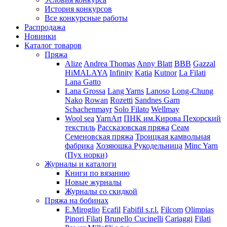
История конкурсов
Все конкурсные работы
Распродажа
Новинки
Каталог товаров
Пряжа
Alize
Andrea Thomas
Anny Blatt
BBB
Gazzal
HiMALAYA
Infinity
Katia
Kutnor
La Filati
Lana Gatto
Lana Grossa
Lang Yarns
Lanoso
Long-Chung
Nako
Rowan
Rozetti
Sandnes Garn
Schachenmayr
Solo Filato
Wellmay
Wool sea
YarnArt
ПНК им.Кирова
Пехорский
текстиль
Рассказовская пряжа
Сеам
Семеновская пряжа
Троицкая камвольная
фабрика
Хозяюшка Рукодельница
Minc Yarn
(Пух норки)
Журналы и каталоги
Книги по вязанию
Новые журналы
Журналы со скидкой
Пряжа на бобинах
E.Miroglio
Ecafil
Fabifil s.r.l.
Filcom
Olimpias
Pinori Filati
Brunello Cucinelli
Cariaggi
Filati