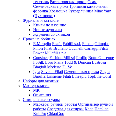
текстиль
Рассказовская пряжа
Сеам
Семеновская пряжа
Троицкая камвольная
фабрика
Хозяюшка Рукодельница
Minc Yarn
(Пух норки)
Журналы и каталоги
Книги по вязанию
Новые журналы
Журналы со скидкой
Пряжа на бобинах
E.Miroglio
Ecafil
Fabifil s.r.l.
Filcom
Olimpias
Pinori Filati
Brunello Cucinelli
Cariaggi
Filati
Power
Millefili s.p.a.
Consinee
Fashion Mill srl
Profilo
Botto Giuseppe
FbSilk
Loro Piana
Todd & Duncan
Lustrosa
Biagioli Modesto
Di.Ve
Igea
Silvedd Filati
Семеновская пряжа
Zegna
Baruffa
Linsieme Filati
Lineapiu
TopLine
Cofil
Наборы для вязания
Мастер-классы
МК
Описания
Спицы и аксессуары
Маркеры ручной работы
Органайзер ручной
работы
Средства для стирки
Katia
Hemline
KnitPro
ChiaoGoo