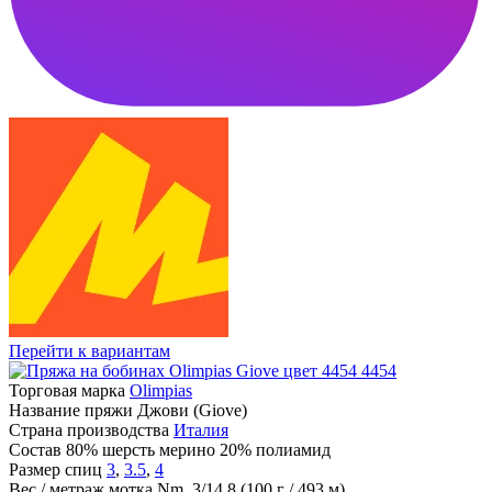
Перейти к вариантам
4454
Торговая марка
Olimpias
Название пряжи
Джови (Giove)
Страна производства
Италия
Состав
80% шерсть мерино 20% полиамид
Размер спиц
3
,
3.5
,
4
Вес / метраж мотка
Nm. 3/14.8 (100 г / 493 м)