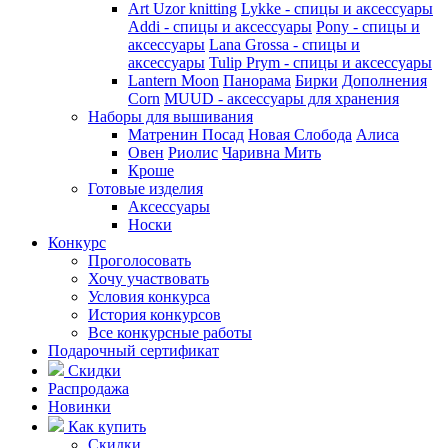
Art Uzor knitting
Lykke - спицы и аксессуары
Addi - спицы и аксессуары
Pony - спицы и
аксессуары
Lana Grossa - спицы и
аксессуары
Tulip
Prym - спицы и аксессуары
Lantern Moon
Панорама
Бирки
Дополнения
Corn
MUUD - аксессуары для хранения
Наборы для вышивания
Матренин Посад
Новая Слобода
Алиса
Овен
Риолис
Чаривна Мить
Кроше
Готовые изделия
Аксессуары
Носки
Конкурс
Проголосовать
Хочу участвовать
Условия конкурса
История конкурсов
Все конкурсные работы
Подарочный сертификат
Скидки
Распродажа
Новинки
Как купить
Скидки