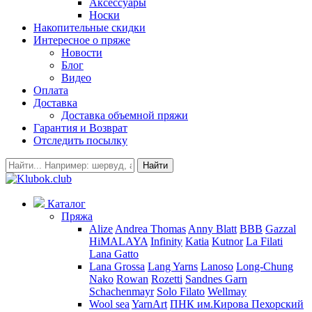
Аксессуары
Носки
Накопительные скидки
Интересное о пряже
Новости
Блог
Видео
Оплата
Доставка
Доставка объемной пряжи
Гарантия и Возврат
Отследить посылку
Найти
Каталог
Пряжа
Alize
Andrea Thomas
Anny Blatt
BBB
Gazzal
HiMALAYA
Infinity
Katia
Kutnor
La Filati
Lana Gatto
Lana Grossa
Lang Yarns
Lanoso
Long-Chung
Nako
Rowan
Rozetti
Sandnes Garn
Schachenmayr
Solo Filato
Wellmay
Wool sea
YarnArt
ПНК им.Кирова
Пехорский