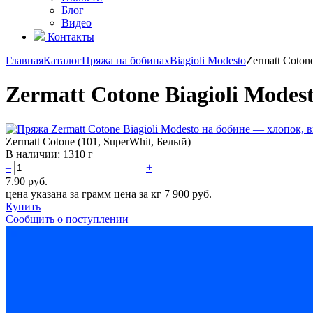
Блог
Видео
Контакты
Главная
Каталог
Пряжа на бобинах
Biagioli Modesto
Zermatt Coton
Zermatt Cotone Biagioli Modes
Zermatt Cotone (101, SuperWhit, Белый)
В наличии:
1310 г
–
+
7.90 руб.
цена указана за грамм
цена за кг 7 900 руб.
Купить
Сообщить о поступлении