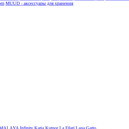
rn
MUUD - аксессуары для хранения
iMALAYA
Infinity
Katia
Kutnor
La Filati
Lana Gatto