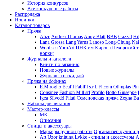
История конкурсов
Все конкурсные работы
Распродажа
Новинки
Каталог товаров
Пряжа
Alize
Andrea Thomas
Anny Blatt
BBB
Gazzal
H
Lana Grossa
Lang Yarns
Lanoso
Long-Chung
Na
Wool sea
YarnArt
ПНК им.Кирова
Пехорский т
норки)
Журналы и каталоги
Книги по вязанию
Новые журналы
Журналы со скидкой
Пряжа на бобинах
E.Miroglio
Ecafil
Fabifil s.r.l.
Filcom
Olimpias
Pin
Consinee
Fashion Mill srl
Profilo
Botto Giuseppe
Igea
Silvedd Filati
Семеновская пряжа
Zegna Ba
Наборы для вязания
Мастер-классы
МК
Описания
Спицы и аксессуары
Маркеры ручной работы
Органайзер ручной 
Art Uzor knitting
Lykke - спицы и аксессуары
A