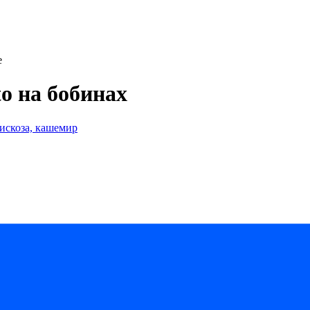
e
to на бобинах