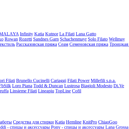
iMALAYA
Infinity
Katia
Kutnor
La Filati
Lana Gatto
ko
Rowan
Rozetti
Sandnes Garn
Schachenmayr
Solo Filato
Wellmay
екстиль
Рассказовская пряжа
Сеам
Семеновская пряжа
Троицкая
ori Filati
Brunello Cucinelli
Cariaggi
Filati Power
Millefili s.p.a.
FbSilk
Loro Piana
Todd & Duncan
Lustrosa
Biagioli Modesto
Di.Ve
ruffa
Linsieme Filati
Lineapiu
TopLine
Cofil
работы
Средства для стирки
Katia
Hemline
KnitPro
ChiaoGoo
ddi - спицы и аксессуары
Pony - спицы и аксессуары
Lana Grossa