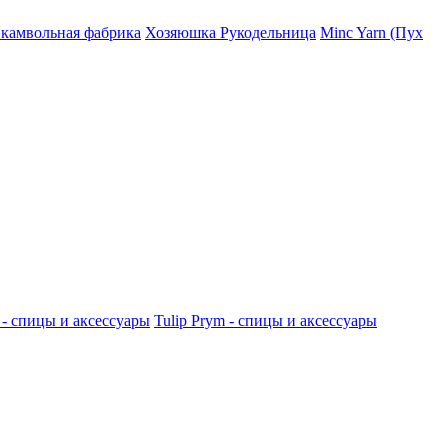
 камвольная фабрика
Хозяюшка Рукодельница
Minc Yarn (Пух
 - спицы и аксессуары
Tulip
Prym - спицы и аксессуары