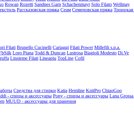
ko
Rowan
Rozetti
Sandnes Garn
Schachenmayr
Solo Filato
Wellmay
екстиль
Рассказовская пряжа
Сеам
Семеновская пряжа
Троицкая
ori Filati
Brunello Cucinelli
Cariaggi
Filati Power
Millefili s.p.a.
FbSilk
Loro Piana
Todd & Duncan
Lustrosa
Biagioli Modesto
Di.Ve
ruffa
Linsieme Filati
Lineapiu
TopLine
Cofil
работы
Средства для стирки
Katia
Hemline
KnitPro
ChiaoGoo
ddi - спицы и аксессуары
Pony - спицы и аксессуары
Lana Grossa
rn
MUUD - аксессуары для хранения