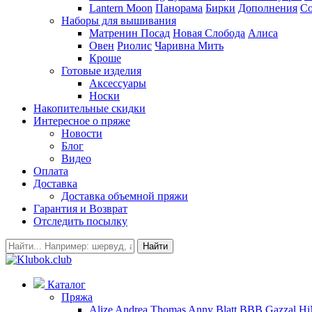
Lantern Moon
Панорама
Бирки
Дополнения
Co
Наборы для вышивания
Матренин Посад
Новая Слобода
Алиса
Овен
Риолис
Чаривна Мить
Кроше
Готовые изделия
Аксессуары
Носки
Накопительные скидки
Интересное о пряже
Новости
Блог
Видео
Оплата
Доставка
Доставка объемной пряжи
Гарантия и Возврат
Отследить посылку
Найти
Каталог
Пряжа
Alize
Andrea Thomas
Anny Blatt
BBB
Gazzal
H