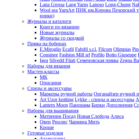
Lana Grossa
Lang Yarns
Lanoso
Long-Chung
Na
Wool sea
YarnArt
ПНК им.Кирова
Пехорский т
норки)
Журналы и каталоги
Книги по вязанию
Новые журналы
Журналы со скидкой
Пряжа на бобинах
E.Miroglio
Ecafil
Fabifil s.r.l.
Filcom
Olimpias
Pin
Consinee
Fashion Mill srl
Profilo
Botto Giuseppe
Igea
Silvedd Filati
Семеновская пряжа
Zegna Ba
Наборы для вязания
Мастер-классы
МК
Описания
Спицы и аксессуары
Маркеры ручной работы
Органайзер ручной 
Art Uzor knitting
Lykke - спицы и аксессуары
A
Lantern Moon
Панорама
Бирки
Дополнения
Co
Наборы для вышивания
Матренин Посад
Новая Слобода
Алиса
Овен
Риолис
Чаривна Мить
Кроше
Готовые изделия
Аксессуары