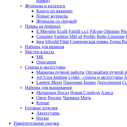
норки)
Журналы и каталоги
Книги по вязанию
Новые журналы
Журналы со скидкой
Пряжа на бобинах
E.Miroglio
Ecafil
Fabifil s.r.l.
Filcom
Olimpias
Pin
Consinee
Fashion Mill srl
Profilo
Botto Giuseppe
Igea
Silvedd Filati
Семеновская пряжа
Zegna Ba
Наборы для вязания
Мастер-классы
МК
Описания
Спицы и аксессуары
Маркеры ручной работы
Органайзер ручной 
Art Uzor knitting
Lykke - спицы и аксессуары
A
Lantern Moon
Панорама
Бирки
Дополнения
Co
Наборы для вышивания
Матренин Посад
Новая Слобода
Алиса
Овен
Риолис
Чаривна Мить
Кроше
Готовые изделия
Аксессуары
Носки
Накопительные скидки