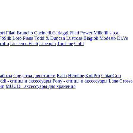
ori Filati
Brunello Cucinelli
Cariaggi
Filati Power
Millefili s.p.a.
FbSilk
Loro Piana
Todd & Duncan
Lustrosa
Biagioli Modesto
Di.Ve
ruffa
Linsieme Filati
Lineapiu
TopLine
Cofil
работы
Средства для стирки
Katia
Hemline
KnitPro
ChiaoGoo
ddi - спицы и аксессуары
Pony - спицы и аксессуары
Lana Grossa
rn
MUUD - аксессуары для хранения