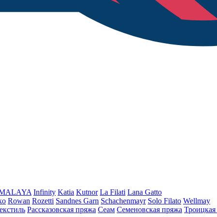
iMALAYA
Infinity
Katia
Kutnor
La Filati
Lana Gatto
ko
Rowan
Rozetti
Sandnes Garn
Schachenmayr
Solo Filato
Wellmay
екстиль
Рассказовская пряжа
Сеам
Семеновская пряжа
Троицкая