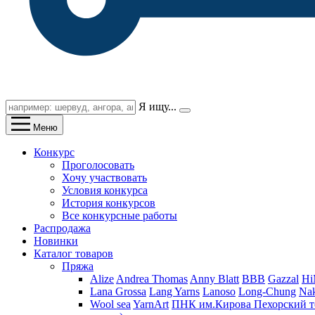
Я ищу...
Меню
Конкурс
Проголосовать
Хочу участвовать
Условия конкурса
История конкурсов
Все конкурсные работы
Распродажа
Новинки
Каталог товаров
Пряжа
Alize
Andrea Thomas
Anny Blatt
BBB
Gazzal
H
Lana Grossa
Lang Yarns
Lanoso
Long-Chung
Na
Wool sea
YarnArt
ПНК им.Кирова
Пехорский т