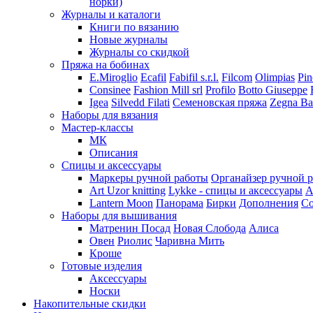
норки)
Журналы и каталоги
Книги по вязанию
Новые журналы
Журналы со скидкой
Пряжа на бобинах
E.Miroglio
Ecafil
Fabifil s.r.l.
Filcom
Olimpias
Pin
Consinee
Fashion Mill srl
Profilo
Botto Giuseppe
Igea
Silvedd Filati
Семеновская пряжа
Zegna Ba
Наборы для вязания
Мастер-классы
МК
Описания
Спицы и аксессуары
Маркеры ручной работы
Органайзер ручной 
Art Uzor knitting
Lykke - спицы и аксессуары
A
Lantern Moon
Панорама
Бирки
Дополнения
Co
Наборы для вышивания
Матренин Посад
Новая Слобода
Алиса
Овен
Риолис
Чаривна Мить
Кроше
Готовые изделия
Аксессуары
Носки
Накопительные скидки