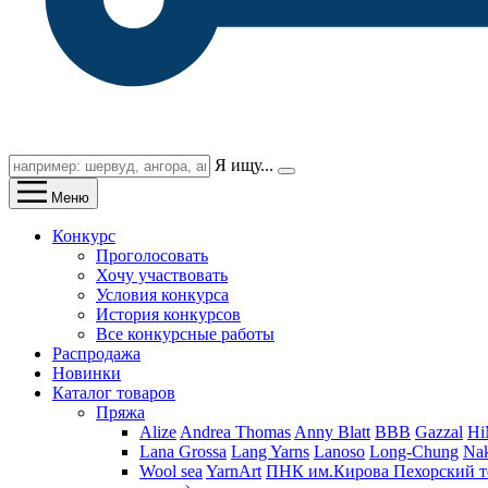
Я ищу...
Меню
Конкурс
Проголосовать
Хочу участвовать
Условия конкурса
История конкурсов
Все конкурсные работы
Распродажа
Новинки
Каталог товаров
Пряжа
Alize
Andrea Thomas
Anny Blatt
BBB
Gazzal
H
Lana Grossa
Lang Yarns
Lanoso
Long-Chung
Na
Wool sea
YarnArt
ПНК им.Кирова
Пехорский т