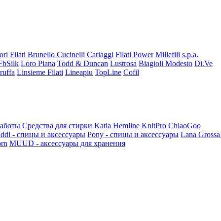
ori Filati
Brunello Cucinelli
Cariaggi
Filati Power
Millefili s.p.a.
FbSilk
Loro Piana
Todd & Duncan
Lustrosa
Biagioli Modesto
Di.Ve
ruffa
Linsieme Filati
Lineapiu
TopLine
Cofil
работы
Средства для стирки
Katia
Hemline
KnitPro
ChiaoGoo
ddi - спицы и аксессуары
Pony - спицы и аксессуары
Lana Grossa
rn
MUUD - аксессуары для хранения