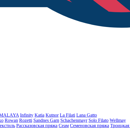
iMALAYA
Infinity
Katia
Kutnor
La Filati
Lana Gatto
ko
Rowan
Rozetti
Sandnes Garn
Schachenmayr
Solo Filato
Wellmay
екстиль
Рассказовская пряжа
Сеам
Семеновская пряжа
Троицкая