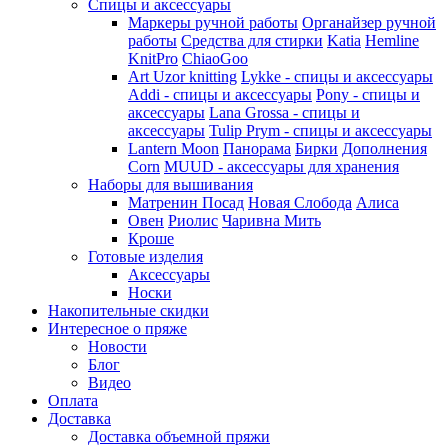
Спицы и аксессуары
Маркеры ручной работы
Органайзер ручной
работы
Средства для стирки
Katia
Hemline
KnitPro
ChiaoGoo
Art Uzor knitting
Lykke - спицы и аксессуары
Addi - спицы и аксессуары
Pony - спицы и
аксессуары
Lana Grossa - спицы и
аксессуары
Tulip
Prym - спицы и аксессуары
Lantern Moon
Панорама
Бирки
Дополнения
Corn
MUUD - аксессуары для хранения
Наборы для вышивания
Матренин Посад
Новая Слобода
Алиса
Овен
Риолис
Чаривна Мить
Кроше
Готовые изделия
Аксессуары
Носки
Накопительные скидки
Интересное о пряже
Новости
Блог
Видео
Оплата
Доставка
Доставка объемной пряжи