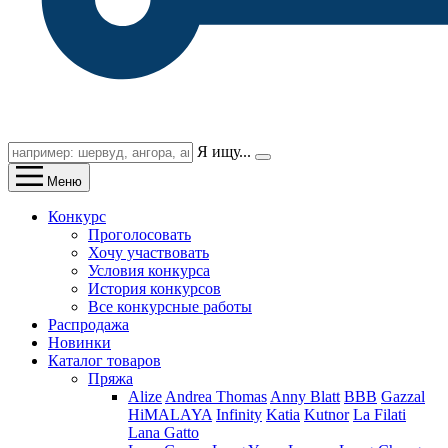
Я ищу...
Меню
Конкурс
Проголосовать
Хочу участвовать
Условия конкурса
История конкурсов
Все конкурсные работы
Распродажа
Новинки
Каталог товаров
Пряжа
Alize
Andrea Thomas
Anny Blatt
BBB
Gazzal
HiMALAYA
Infinity
Katia
Kutnor
La Filati
Lana Gatto