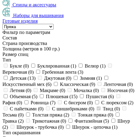
Спицы и аксессуары
Наборы для вышивания
Готовые изделия
Фильтр по параметрам
Состав
Страна производства
Толщина (метров в 100 гр.)
Размер спиц
Тип
Букле (
0
)
Буклированная (
1
)
Велюр (
1
)
Веревочная (
0
)
Гребенная лента (
3
)
Детская (
13
)
Джутовая (
0
)
Зимняя (
1
)
Искусственный мех (
6
)
Классическая (
9
)
Ленточная (
0
)
Летняя (
0
)
Макраме (
0
)
Мочалка (
0
)
Носочная (
0
)
Объемная (
5
)
Плюшевая (
15
)
Пушистая (
6
)
Рафия (
0
)
Ровница (
7
)
С бисером (
0
)
С люрексом (
2
)
С пайетками (
0
)
С шишибриками (
0
)
Твид (
0
)
Тесьма (
0
)
Толстая пряжа (
2
)
Тонкая пряжа (
0
)
Травка (
2
)
Трикотажная (
0
)
Фантазийная (
5
)
Шнур
(
2
)
Шнурок - трубочка (
0
)
Шнурок - цепочка (
1
)
Тип окрашивания