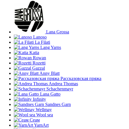
Lana Grossa
Lanoso
La Filati
Lang Yarns
Katia
Rowan
Rozetti
Gazzal
Anny Blatt
Рассказовская пряжа
Andrea Thomas
Schachenmayr
Lana Gatto
Infinity
Sandnes Garn
Wellmay
Wool sea
Сеам
YarnArt