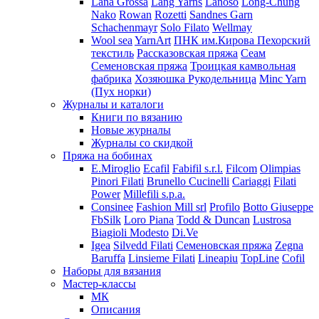
Lana Grossa
Lang Yarns
Lanoso
Long-Chung
Nako
Rowan
Rozetti
Sandnes Garn
Schachenmayr
Solo Filato
Wellmay
Wool sea
YarnArt
ПНК им.Кирова
Пехорский
текстиль
Рассказовская пряжа
Сеам
Семеновская пряжа
Троицкая камвольная
фабрика
Хозяюшка Рукодельница
Minc Yarn
(Пух норки)
Журналы и каталоги
Книги по вязанию
Новые журналы
Журналы со скидкой
Пряжа на бобинах
E.Miroglio
Ecafil
Fabifil s.r.l.
Filcom
Olimpias
Pinori Filati
Brunello Cucinelli
Cariaggi
Filati
Power
Millefili s.p.a.
Consinee
Fashion Mill srl
Profilo
Botto Giuseppe
FbSilk
Loro Piana
Todd & Duncan
Lustrosa
Biagioli Modesto
Di.Ve
Igea
Silvedd Filati
Семеновская пряжа
Zegna
Baruffa
Linsieme Filati
Lineapiu
TopLine
Cofil
Наборы для вязания
Мастер-классы
МК
Описания