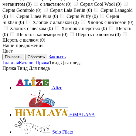
метанитом (
0
)
с эластаном (
0
)
Серия Cool Wool (
0
)
Серия Gomitolo (
0
)
Серия Lala Berlin (
0
)
Серия Lanagold
(
0
)
Серия Linea Pura (
0
)
Серия Puffy (
0
)
Серия
Silkhair (
0
)
Хлопок с альпакой (
0
)
Хлопок с вискозой (
0
)
Хлопок с шелком (
0
)
Хлопок с шерстью (
0
)
Шерсть
(
0
)
Шерсть с кашемиром (
0
)
Шерсть с хлопком (
0
)
Шерсть с шелком (
0
)
Наши предложения
Цвет
Закрыть
Сбросить
Главная
Каталог
Пряжа
Твид Для пледа
Пряжа Твид Для пледа
Alize
HiMALAYA
Solo Filato