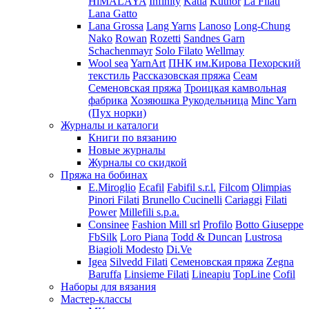
HiMALAYA
Infinity
Katia
Kutnor
La Filati
Lana Gatto
Lana Grossa
Lang Yarns
Lanoso
Long-Chung
Nako
Rowan
Rozetti
Sandnes Garn
Schachenmayr
Solo Filato
Wellmay
Wool sea
YarnArt
ПНК им.Кирова
Пехорский
текстиль
Рассказовская пряжа
Сеам
Семеновская пряжа
Троицкая камвольная
фабрика
Хозяюшка Рукодельница
Minc Yarn
(Пух норки)
Журналы и каталоги
Книги по вязанию
Новые журналы
Журналы со скидкой
Пряжа на бобинах
E.Miroglio
Ecafil
Fabifil s.r.l.
Filcom
Olimpias
Pinori Filati
Brunello Cucinelli
Cariaggi
Filati
Power
Millefili s.p.a.
Consinee
Fashion Mill srl
Profilo
Botto Giuseppe
FbSilk
Loro Piana
Todd & Duncan
Lustrosa
Biagioli Modesto
Di.Ve
Igea
Silvedd Filati
Семеновская пряжа
Zegna
Baruffa
Linsieme Filati
Lineapiu
TopLine
Cofil
Наборы для вязания
Мастер-классы