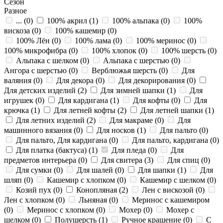
Сезон
Разное
... (
0
)
100% акрил (
1
)
100% альпака (
0
)
100%
вискоза (
0
)
100% кашемир (
0
)
100% Лён (
0
)
100% лама (
0
)
100% меринос (
0
)
100% микрофибра (
0
)
100% хлопок (
0
)
100% шерсть (
0
)
Альпака с шелком (
0
)
Альпака с шерстью (
0
)
Ангора с шерстью (
0
)
Верблюжья шерсть (
0
)
Для
валяния (
0
)
Для декора (
0
)
Для декорирования (
0
)
Для детских изделий (
2
)
Для зимней шапки (
1
)
Для
игрушек (
0
)
Для кардигана (
1
)
Для кофты (
0
)
Для
крючка (
1
)
Для летней кофты (
2
)
Для летней шапки (
1
)
Для летних изделий (
2
)
Для макраме (
0
)
Для
машинного вязания (
0
)
Для носков (
1
)
Для пальто (
0
)
Для пальто, Для кардигана (
0
)
Для пальто, кардигана (
0
)
Для платка (бактуса) (
1
)
Для пледа (
0
)
Для
предметов интерьера (
0
)
Для свитера (
3
)
Для спиц (
0
)
Для сумки (
0
)
Для шалей (
0
)
Для шапки (
1
)
Для
шляп (
0
)
Кашемир с хлопком (
0
)
Кашемир с шелком (
0
)
Козий пух (
0
)
Конопляная (
2
)
Лен с вискозой (
0
)
Лен с хлопком (
0
)
Льняная (
0
)
Меринос с кашемиром
(
0
)
Меринос с хлопком (
0
)
Мохер (
0
)
Мохер с
шелком (
0
)
Полушерсть (
1
)
Ручное крашение (
0
)
С