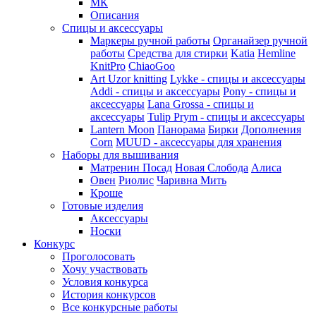
МК
Описания
Спицы и аксессуары
Маркеры ручной работы
Органайзер ручной
работы
Средства для стирки
Katia
Hemline
KnitPro
ChiaoGoo
Art Uzor knitting
Lykke - спицы и аксессуары
Addi - спицы и аксессуары
Pony - спицы и
аксессуары
Lana Grossa - спицы и
аксессуары
Tulip
Prym - спицы и аксессуары
Lantern Moon
Панорама
Бирки
Дополнения
Corn
MUUD - аксессуары для хранения
Наборы для вышивания
Матренин Посад
Новая Слобода
Алиса
Овен
Риолис
Чаривна Мить
Кроше
Готовые изделия
Аксессуары
Носки
Конкурс
Проголосовать
Хочу участвовать
Условия конкурса
История конкурсов
Все конкурсные работы