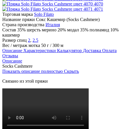
4070
4071
Торговая марка
Solo Filato
Название пряжи
Сокс Кашемир (Socks Cashmere)
Страна производства
Италия
Состав
35% шерсть мерино 20% модал 35% полиамид 10%
кашемир
Размер спиц
2
,
2.5
Вес / метраж мотка
50 г / 300 м
Описание
Характеристики
Калькулятор
Доставка
Оплата
Отзывы
Описание
Socks Cashmere
Показать описание полностью
Скрыть
Связано из этой пряжи