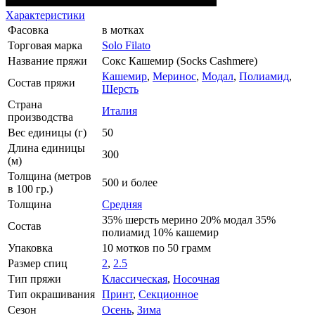
Характеристики
Фасовка
в мотках
Торговая марка
Solo Filato
Название пряжи
Сокс Кашемир (Socks Cashmere)
Кашемир
,
Меринос
,
Модал
,
Полиамид
,
Состав пряжи
Шерсть
Страна
Италия
производства
Вес единицы (г)
50
Длина единицы
300
(м)
Толщина (метров
500 и более
в 100 гр.)
Толщина
Средняя
35% шерсть мерино 20% модал 35%
Состав
полиамид 10% кашемир
Упаковка
10 мотков по 50 грамм
Размер спиц
2
,
2.5
Тип пряжи
Классическая
,
Носочная
Тип окрашивания
Принт
,
Секционное
Сезон
Осень
,
Зима