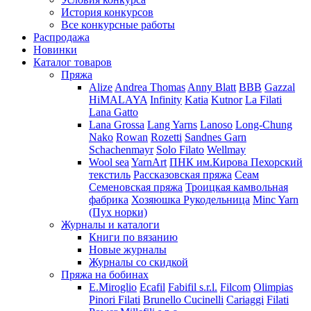
История конкурсов
Все конкурсные работы
Распродажа
Новинки
Каталог товаров
Пряжа
Alize
Andrea Thomas
Anny Blatt
BBB
Gazzal
HiMALAYA
Infinity
Katia
Kutnor
La Filati
Lana Gatto
Lana Grossa
Lang Yarns
Lanoso
Long-Chung
Nako
Rowan
Rozetti
Sandnes Garn
Schachenmayr
Solo Filato
Wellmay
Wool sea
YarnArt
ПНК им.Кирова
Пехорский
текстиль
Рассказовская пряжа
Сеам
Семеновская пряжа
Троицкая камвольная
фабрика
Хозяюшка Рукодельница
Minc Yarn
(Пух норки)
Журналы и каталоги
Книги по вязанию
Новые журналы
Журналы со скидкой
Пряжа на бобинах
E.Miroglio
Ecafil
Fabifil s.r.l.
Filcom
Olimpias
Pinori Filati
Brunello Cucinelli
Cariaggi
Filati