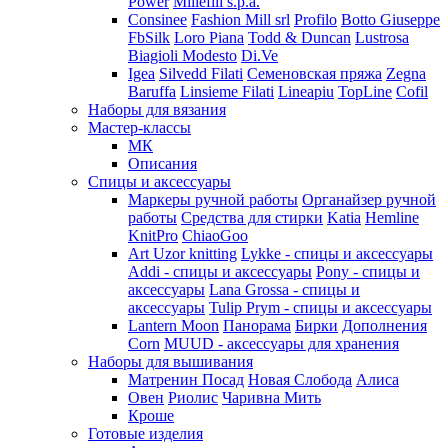
Power
Millefili s.p.a.
Consinee
Fashion Mill srl
Profilo
Botto Giuseppe
FbSilk
Loro Piana
Todd & Duncan
Lustrosa
Biagioli Modesto
Di.Ve
Igea
Silvedd Filati
Семеновская пряжа
Zegna
Baruffa
Linsieme Filati
Lineapiu
TopLine
Cofil
Наборы для вязания
Мастер-классы
МК
Описания
Спицы и аксессуары
Маркеры ручной работы
Органайзер ручной
работы
Средства для стирки
Katia
Hemline
KnitPro
ChiaoGoo
Art Uzor knitting
Lykke - спицы и аксессуары
Addi - спицы и аксессуары
Pony - спицы и
аксессуары
Lana Grossa - спицы и
аксессуары
Tulip
Prym - спицы и аксессуары
Lantern Moon
Панорама
Бирки
Дополнения
Corn
MUUD - аксессуары для хранения
Наборы для вышивания
Матренин Посад
Новая Слобода
Алиса
Овен
Риолис
Чаривна Мить
Кроше
Готовые изделия