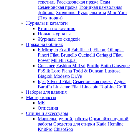
текстиль
Рассказовская пряжа
Сеам
Семеновская пряжа
Троицкая камвольная
фабрика
Хозяюшка Рукодельница
Minc Yarn
(Пух норки)
Журналы и каталоги
Книги по вязанию
Новые журналы
Журналы со скидкой
Пряжа на бобинах
E.Miroglio
Ecafil
Fabifil s.r.l.
Filcom
Olimpias
Pinori Filati
Brunello Cucinelli
Cariaggi
Filati
Power
Millefili s.p.a.
Consinee
Fashion Mill srl
Profilo
Botto Giuseppe
FbSilk
Loro Piana
Todd & Duncan
Lustrosa
Biagioli Modesto
Di.Ve
Igea
Silvedd Filati
Семеновская пряжа
Zegna
Baruffa
Linsieme Filati
Lineapiu
TopLine
Cofil
Наборы для вязания
Мастер-классы
МК
Описания
Спицы и аксессуары
Маркеры ручной работы
Органайзер ручной
работы
Средства для стирки
Katia
Hemline
KnitPro
ChiaoGoo