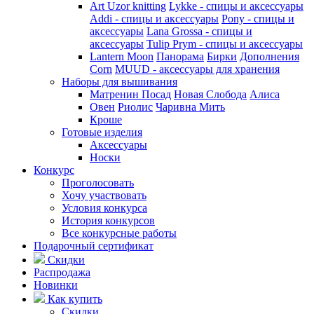
Art Uzor knitting
Lykke - спицы и аксессуары
Addi - спицы и аксессуары
Pony - спицы и
аксессуары
Lana Grossa - спицы и
аксессуары
Tulip
Prym - спицы и аксессуары
Lantern Moon
Панорама
Бирки
Дополнения
Corn
MUUD - аксессуары для хранения
Наборы для вышивания
Матренин Посад
Новая Слобода
Алиса
Овен
Риолис
Чаривна Мить
Кроше
Готовые изделия
Аксессуары
Носки
Конкурс
Проголосовать
Хочу участвовать
Условия конкурса
История конкурсов
Все конкурсные работы
Подарочный сертификат
Скидки
Распродажа
Новинки
Как купить
Скидки