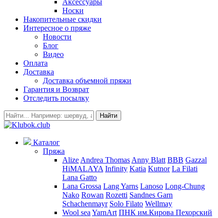
Аксессуары
Носки
Накопительные скидки
Интересное о пряже
Новости
Блог
Видео
Оплата
Доставка
Доставка объемной пряжи
Гарантия и Возврат
Отследить посылку
Найти
Каталог
Пряжа
Alize
Andrea Thomas
Anny Blatt
BBB
Gazzal
HiMALAYA
Infinity
Katia
Kutnor
La Filati
Lana Gatto
Lana Grossa
Lang Yarns
Lanoso
Long-Chung
Nako
Rowan
Rozetti
Sandnes Garn
Schachenmayr
Solo Filato
Wellmay
Wool sea
YarnArt
ПНК им.Кирова
Пехорский