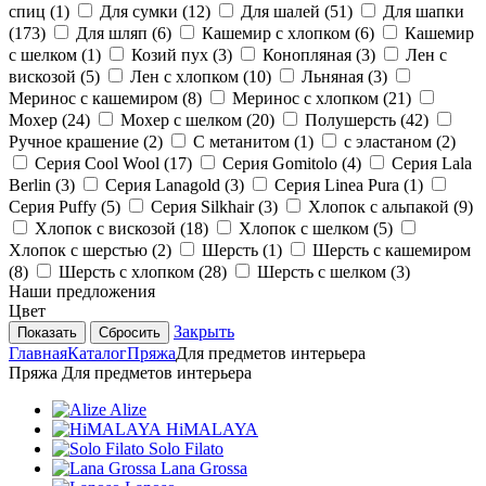
спиц (
1
)
Для сумки (
12
)
Для шалей (
51
)
Для шапки
(
173
)
Для шляп (
6
)
Кашемир с хлопком (
6
)
Кашемир
с шелком (
1
)
Козий пух (
3
)
Конопляная (
3
)
Лен с
вискозой (
5
)
Лен с хлопком (
10
)
Льняная (
3
)
Меринос с кашемиром (
8
)
Меринос с хлопком (
21
)
Мохер (
24
)
Мохер с шелком (
20
)
Полушерсть (
42
)
Ручное крашение (
2
)
С метанитом (
1
)
с эластаном (
2
)
Серия Cool Wool (
17
)
Серия Gomitolo (
4
)
Серия Lala
Berlin (
3
)
Серия Lanagold (
3
)
Серия Linea Pura (
1
)
Серия Puffy (
5
)
Серия Silkhair (
3
)
Хлопок с альпакой (
9
)
Хлопок с вискозой (
18
)
Хлопок с шелком (
5
)
Хлопок с шерстью (
2
)
Шерсть (
1
)
Шерсть с кашемиром
(
8
)
Шерсть с хлопком (
28
)
Шерсть с шелком (
3
)
Наши предложения
Цвет
Закрыть
Сбросить
Главная
Каталог
Пряжа
Для предметов интерьера
Пряжа Для предметов интерьера
Alize
HiMALAYA
Solo Filato
Lana Grossa