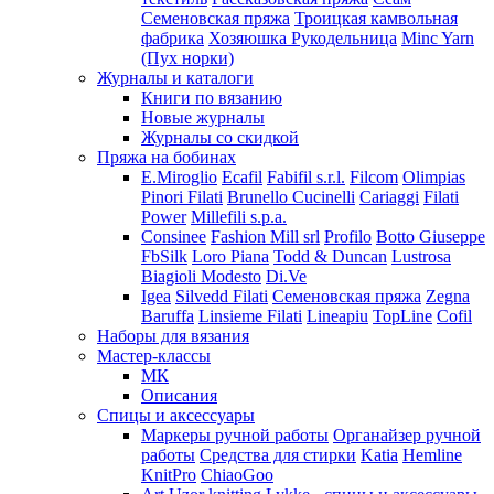
Семеновская пряжа
Троицкая камвольная
фабрика
Хозяюшка Рукодельница
Minc Yarn
(Пух норки)
Журналы и каталоги
Книги по вязанию
Новые журналы
Журналы со скидкой
Пряжа на бобинах
E.Miroglio
Ecafil
Fabifil s.r.l.
Filcom
Olimpias
Pinori Filati
Brunello Cucinelli
Cariaggi
Filati
Power
Millefili s.p.a.
Consinee
Fashion Mill srl
Profilo
Botto Giuseppe
FbSilk
Loro Piana
Todd & Duncan
Lustrosa
Biagioli Modesto
Di.Ve
Igea
Silvedd Filati
Семеновская пряжа
Zegna
Baruffa
Linsieme Filati
Lineapiu
TopLine
Cofil
Наборы для вязания
Мастер-классы
МК
Описания
Спицы и аксессуары
Маркеры ручной работы
Органайзер ручной
работы
Средства для стирки
Katia
Hemline
KnitPro
ChiaoGoo