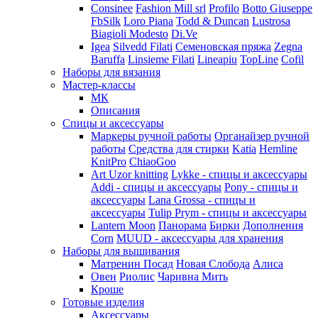
Consinee
Fashion Mill srl
Profilo
Botto Giuseppe
FbSilk
Loro Piana
Todd & Duncan
Lustrosa
Biagioli Modesto
Di.Ve
Igea
Silvedd Filati
Семеновская пряжа
Zegna
Baruffa
Linsieme Filati
Lineapiu
TopLine
Cofil
Наборы для вязания
Мастер-классы
МК
Описания
Спицы и аксессуары
Маркеры ручной работы
Органайзер ручной
работы
Средства для стирки
Katia
Hemline
KnitPro
ChiaoGoo
Art Uzor knitting
Lykke - спицы и аксессуары
Addi - спицы и аксессуары
Pony - спицы и
аксессуары
Lana Grossa - спицы и
аксессуары
Tulip
Prym - спицы и аксессуары
Lantern Moon
Панорама
Бирки
Дополнения
Corn
MUUD - аксессуары для хранения
Наборы для вышивания
Матренин Посад
Новая Слобода
Алиса
Овен
Риолис
Чаривна Мить
Кроше
Готовые изделия
Аксессуары