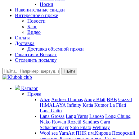
Носки
Накопительные скидки
Интересное о пряже
Новости
Блог
Видео
Оплата
Доставка
Доставка объемной пряжи
Гарантия и Возврат
Отследить посылку
Найти
Каталог
Пряжа
Alize
Andrea Thomas
Anny Blatt
BBB
Gazzal
HiMALAYA
Infinity
Katia
Kutnor
La Filati
Lana Gatto
Lana Grossa
Lang Yarns
Lanoso
Long-Chung
Nako
Rowan
Rozetti
Sandnes Garn
Schachenmayr
Solo Filato
Wellmay
Wool sea
YarnArt
ПНК им.Кирова
Пехорский
текстиль
Рассказовская пряжа
Сеам