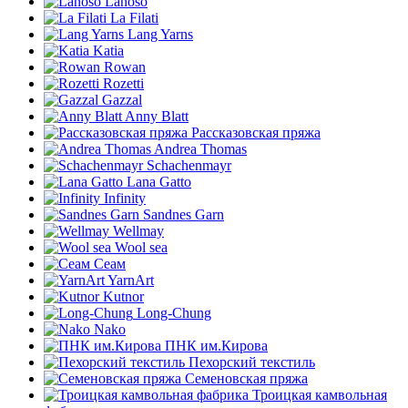
Lanoso
La Filati
Lang Yarns
Katia
Rowan
Rozetti
Gazzal
Anny Blatt
Рассказовская пряжа
Andrea Thomas
Schachenmayr
Lana Gatto
Infinity
Sandnes Garn
Wellmay
Wool sea
Сеам
YarnArt
Kutnor
Long-Chung
Nako
ПНК им.Кирова
Пехорский текстиль
Семеновская пряжа
Троицкая камвольная