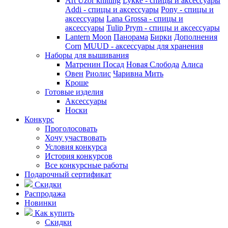
Art Uzor knitting
Lykke - спицы и аксессуары
Addi - спицы и аксессуары
Pony - спицы и
аксессуары
Lana Grossa - спицы и
аксессуары
Tulip
Prym - спицы и аксессуары
Lantern Moon
Панорама
Бирки
Дополнения
Corn
MUUD - аксессуары для хранения
Наборы для вышивания
Матренин Посад
Новая Слобода
Алиса
Овен
Риолис
Чаривна Мить
Кроше
Готовые изделия
Аксессуары
Носки
Конкурс
Проголосовать
Хочу участвовать
Условия конкурса
История конкурсов
Все конкурсные работы
Подарочный сертификат
Скидки
Распродажа
Новинки
Как купить
Скидки