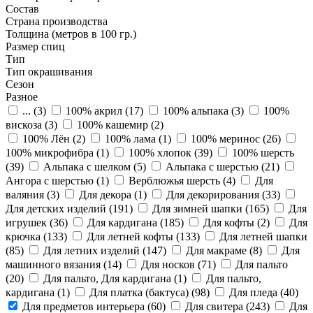
Состав
Страна производства
Толщина (метров в 100 гр.)
Размер спиц
Тип
Тип окрашивания
Сезон
Разное
... (
3
)
100% акрил (
17
)
100% альпака (
3
)
100%
вискоза (
3
)
100% кашемир (
2
)
100% Лён (
2
)
100% лама (
1
)
100% меринос (
26
)
100% микрофибра (
1
)
100% хлопок (
39
)
100% шерсть
(
39
)
Альпака с шелком (
5
)
Альпака с шерстью (
21
)
Ангора с шерстью (
1
)
Верблюжья шерсть (
4
)
Для
валяния (
3
)
Для декора (
1
)
Для декорирования (
33
)
Для детских изделий (
191
)
Для зимней шапки (
165
)
Для
игрушек (
36
)
Для кардигана (
185
)
Для кофты (
2
)
Для
крючка (
133
)
Для летней кофты (
133
)
Для летней шапки
(
85
)
Для летних изделий (
147
)
Для макраме (
8
)
Для
машинного вязания (
14
)
Для носков (
71
)
Для пальто
(
20
)
Для пальто, Для кардигана (
1
)
Для пальто,
кардигана (
1
)
Для платка (бактуса) (
98
)
Для пледа (
40
)
Для предметов интерьера (
60
)
Для свитера (
243
)
Для