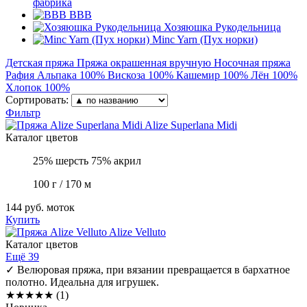
фабрика
BBB
Хозяюшка Рукодельница
Minc Yarn (Пух норки)
Детская пряжа
Пряжа окрашенная вручную
Носочная пряжа
Рафия
Альпака 100%
Вискоза 100%
Кашемир 100%
Лён 100%
Хлопок 100%
Сортировать:
Фильтр
Alize
Superlana Midi
Каталог цветов
25% шерсть 75% акрил
100 г / 170 м
144 руб.
моток
Купить
Alize
Velluto
Каталог цветов
Ещё 39
✓
Велюровая пряжа, при вязании превращается в бархатное
полотно. Идеальна для игрушек.
★
★
★
★
★
(1)