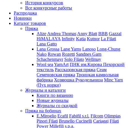
История конкурсов
Все конкурсные работы
Распродажа
Новинки
Каталог товаров
Пряжа
Alize
Andrea Thomas
Anny Blatt
BBB
Gazzal
HiMALAYA
Infinity
Katia
Kutnor
La Filati
Lana Gatto
Lana Grossa
Lang Yarns
Lanoso
Long-Chung
Nako
Rowan
Rozetti
Sandnes Garn
Schachenmayr
Solo Filato
Wellmay
Wool sea
YarnArt
ПНК им.Кирова
Пехорский
текстиль
Рассказовская пряжа
Сеам
Семеновская пряжа
Троицкая камвольная
фабрика
Хозяюшка Рукодельница
Minc Yarn
(Пух норки)
Журналы и каталоги
Книги по вязанию
Новые журналы
Журналы со скидкой
Пряжа на бобинах
E.Miroglio
Ecafil
Fabifil s.r.l.
Filcom
Olimpias
Pinori Filati
Brunello Cucinelli
Cariaggi
Filati
Power
Millefili s.p.a.