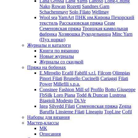
Lana Grossa
Lang Yarns
Lanoso
Long-Chung
Nako
Rowan
Rozetti
Sandnes Garn
Schachenmayr
Solo Filato
Wellmay
Wool sea
YarnArt
ПНК им.Кирова
Пехорский
текстиль
Рассказовская пряжа
Сеам
Семеновская пряжа
Троицкая камвольная
фабрика
Хозяюшка Рукодельница
Minc Yarn
(Пух норки)
Журналы и каталоги
Книги по вязанию
Новые журналы
Журналы со скидкой
Пряжа на бобинах
E.Miroglio
Ecafil
Fabifil s.r.l.
Filcom
Olimpias
Pinori Filati
Brunello Cucinelli
Cariaggi
Filati
Power
Millefili s.p.a.
Consinee
Fashion Mill srl
Profilo
Botto Giuseppe
FbSilk
Loro Piana
Todd & Duncan
Lustrosa
Biagioli Modesto
Di.Ve
Igea
Silvedd Filati
Семеновская пряжа
Zegna
Baruffa
Linsieme Filati
Lineapiu
TopLine
Cofil
Наборы для вязания
Мастер-классы
МК
Описания