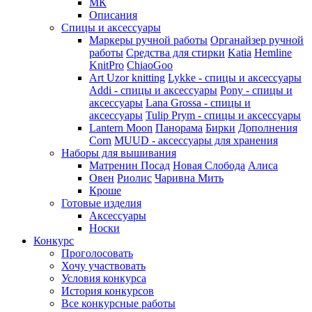
МК
Описания
Спицы и аксессуары
Маркеры ручной работы
Органайзер ручной
работы
Средства для стирки
Katia
Hemline
KnitPro
ChiaoGoo
Art Uzor knitting
Lykke - спицы и аксессуары
Addi - спицы и аксессуары
Pony - спицы и
аксессуары
Lana Grossa - спицы и
аксессуары
Tulip
Prym - спицы и аксессуары
Lantern Moon
Панорама
Бирки
Дополнения
Corn
MUUD - аксессуары для хранения
Наборы для вышивания
Матренин Посад
Новая Слобода
Алиса
Овен
Риолис
Чаривна Мить
Кроше
Готовые изделия
Аксессуары
Носки
Конкурс
Проголосовать
Хочу участвовать
Условия конкурса
История конкурсов
Все конкурсные работы