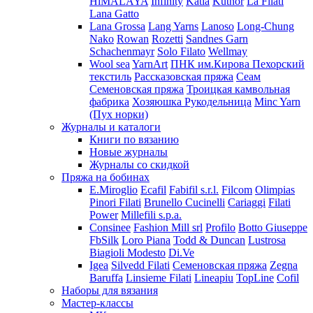
HiMALAYA
Infinity
Katia
Kutnor
La Filati
Lana Gatto
Lana Grossa
Lang Yarns
Lanoso
Long-Chung
Nako
Rowan
Rozetti
Sandnes Garn
Schachenmayr
Solo Filato
Wellmay
Wool sea
YarnArt
ПНК им.Кирова
Пехорский
текстиль
Рассказовская пряжа
Сеам
Семеновская пряжа
Троицкая камвольная
фабрика
Хозяюшка Рукодельница
Minc Yarn
(Пух норки)
Журналы и каталоги
Книги по вязанию
Новые журналы
Журналы со скидкой
Пряжа на бобинах
E.Miroglio
Ecafil
Fabifil s.r.l.
Filcom
Olimpias
Pinori Filati
Brunello Cucinelli
Cariaggi
Filati
Power
Millefili s.p.a.
Consinee
Fashion Mill srl
Profilo
Botto Giuseppe
FbSilk
Loro Piana
Todd & Duncan
Lustrosa
Biagioli Modesto
Di.Ve
Igea
Silvedd Filati
Семеновская пряжа
Zegna
Baruffa
Linsieme Filati
Lineapiu
TopLine
Cofil
Наборы для вязания
Мастер-классы