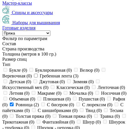
Мастер-классы
Спицы и аксессуары
Наборы для вышивания
Готовые изделия
Фильтр по параметрам
Состав
Страна производства
Толщина (метров в 100 гр.)
Размер спиц
Тип
Букле (
0
)
Буклированная (
0
)
Велюр (
0
)
Веревочная (
0
)
Гребенная лента (
3
)
Детская (
0
)
Джутовая (
0
)
Зимняя (
0
)
Искусственный мех (
0
)
Классическая (
0
)
Ленточная (
0
)
Летняя (
0
)
Макраме (
0
)
Мочалка (
0
)
Носочная (
0
)
Объемная (
0
)
Плюшевая (
0
)
Пушистая (
0
)
Рафия
(
0
)
Ровница (
2
)
С бисером (
0
)
С люрексом (
0
)
С
пайетками (
0
)
С шишибриками (
0
)
Твид (
0
)
Тесьма
(
0
)
Толстая пряжа (
0
)
Тонкая пряжа (
0
)
Травка (
0
)
Трикотажная (
0
)
Фантазийная (
0
)
Шнур (
0
)
Шнурок
- трубочка (
0
)
Шнурок - цепочка (
0
)