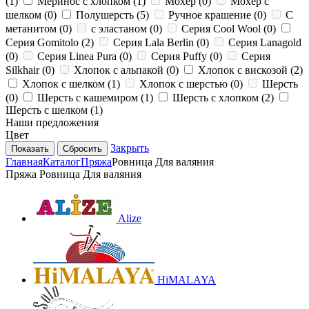
(
1
)
Меринос с хлопком (
1
)
Мохер (
0
)
Мохер с
шелком (
0
)
Полушерсть (
5
)
Ручное крашение (
0
)
С
метанитом (
0
)
с эластаном (
0
)
Серия Cool Wool (
0
)
Серия Gomitolo (
2
)
Серия Lala Berlin (
0
)
Серия Lanagold
(
0
)
Серия Linea Pura (
0
)
Серия Puffy (
0
)
Серия
Silkhair (
0
)
Хлопок с альпакой (
0
)
Хлопок с вискозой (
2
)
Хлопок с шелком (
1
)
Хлопок с шерстью (
0
)
Шерсть
(
0
)
Шерсть с кашемиром (
1
)
Шерсть с хлопком (
2
)
Шерсть с шелком (
1
)
Наши предложения
Цвет
Закрыть
Сбросить
Главная
Каталог
Пряжа
Ровница Для валяния
Пряжа Ровница Для валяния
Alize
HiMALAYA