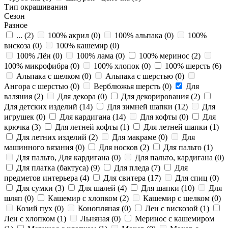
Тип окрашивания
Сезон
Разное
... (
2
)
100% акрил (
0
)
100% альпака (
0
)
100%
вискоза (
0
)
100% кашемир (
0
)
100% Лён (
0
)
100% лама (
0
)
100% меринос (
2
)
100% микрофибра (
0
)
100% хлопок (
0
)
100% шерсть (
6
)
Альпака с шелком (
0
)
Альпака с шерстью (
0
)
Ангора с шерстью (
0
)
Верблюжья шерсть (
0
)
Для
валяния (
2
)
Для декора (
0
)
Для декорирования (
2
)
Для детских изделий (
14
)
Для зимней шапки (
12
)
Для
игрушек (
0
)
Для кардигана (
14
)
Для кофты (
0
)
Для
крючка (
3
)
Для летней кофты (
1
)
Для летней шапки (
1
)
Для летних изделий (
2
)
Для макраме (
0
)
Для
машинного вязания (
0
)
Для носков (
2
)
Для пальто (
1
)
Для пальто, Для кардигана (
0
)
Для пальто, кардигана (
0
)
Для платка (бактуса) (
9
)
Для пледа (
7
)
Для
предметов интерьера (
4
)
Для свитера (
17
)
Для спиц (
0
)
Для сумки (
3
)
Для шалей (
4
)
Для шапки (
10
)
Для
шляп (
0
)
Кашемир с хлопком (
2
)
Кашемир с шелком (
0
)
Козий пух (
0
)
Конопляная (
0
)
Лен с вискозой (
1
)
Лен с хлопком (
1
)
Льняная (
0
)
Меринос с кашемиром