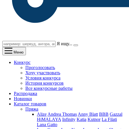
Я ищу...
Меню
Конкурс
Проголосовать
Хочу участвовать
Условия конкурса
История конкурсов
Все конкурсные работы
Распродажа
Новинки
Каталог товаров
Пряжа
Alize
Andrea Thomas
Anny Blatt
BBB
Gazzal
HiMALAYA
Infinity
Katia
Kutnor
La Filati
Lana Gatto