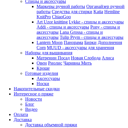
Спицы и аксессуары
Маркеры ручной работы
Органайзер ручной
работы
Средства для стирки
Katia
Hemline
KnitPro
ChiaoGoo
Art Uzor knitting
Lykke - спицы и аксессуары
Addi - спицы и аксессуары
Pony - спицы и
аксессуары
Lana Grossa - спицы и
аксессуары
Tulip
Prym - спицы и аксессуары
Lantern Moon
Панорама
Бирки
Дополнения
Corn
MUUD - аксессуары для хранения
Наборы для вышивания
Матренин Посад
Новая Слобода
Алиса
Овен
Риолис
Чаривна Мить
Кроше
Готовые изделия
Аксессуары
Носки
Накопительные скидки
Интересное о пряже
Новости
Блог
Видео
Оплата
Доставка
Доставка объемной пряжи