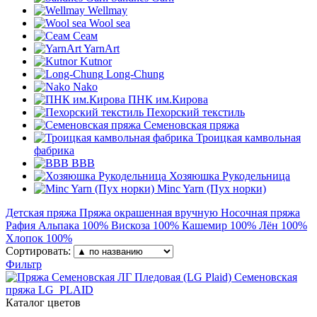
Wellmay
Wool sea
Сеам
YarnArt
Kutnor
Long-Chung
Nako
ПНК им.Кирова
Пехорский текстиль
Семеновская пряжа
Троицкая камвольная
фабрика
BBB
Хозяюшка Рукодельница
Minc Yarn (Пух норки)
Детская пряжа
Пряжа окрашенная вручную
Носочная пряжа
Рафия
Альпака 100%
Вискоза 100%
Кашемир 100%
Лён 100%
Хлопок 100%
Сортировать:
Фильтр
Семеновская
пряжа
LG_PLAID
Каталог цветов