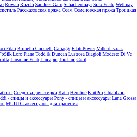
ko
Rowan
Rozetti
Sandnes Garn
Schachenmayr
Solo Filato
Wellmay
екстиль
Рассказовская пряжа
Сеам
Семеновская пряжа
Троицкая
ori Filati
Brunello Cucinelli
Cariaggi
Filati Power
Millefili s.p.a.
FbSilk
Loro Piana
Todd & Duncan
Lustrosa
Biagioli Modesto
Di.Ve
ruffa
Linsieme Filati
Lineapiu
TopLine
Cofil
работы
Средства для стирки
Katia
Hemline
KnitPro
ChiaoGoo
ddi - спицы и аксессуары
Pony - спицы и аксессуары
Lana Grossa
rn
MUUD - аксессуары для хранения