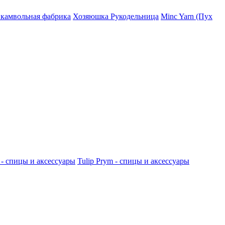
 камвольная фабрика
Хозяюшка Рукодельница
Minc Yarn (Пух
 - спицы и аксессуары
Tulip
Prym - спицы и аксессуары