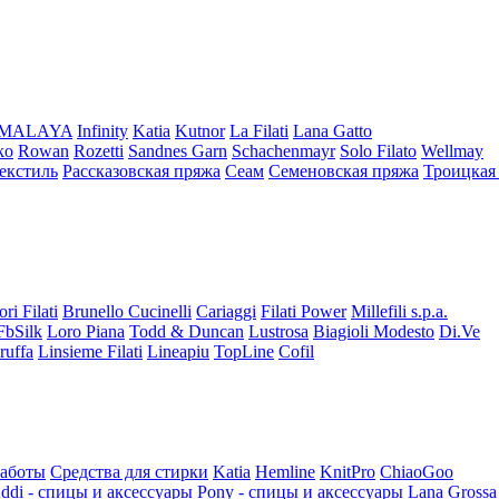
iMALAYA
Infinity
Katia
Kutnor
La Filati
Lana Gatto
ko
Rowan
Rozetti
Sandnes Garn
Schachenmayr
Solo Filato
Wellmay
екстиль
Рассказовская пряжа
Сеам
Семеновская пряжа
Троицкая
ori Filati
Brunello Cucinelli
Cariaggi
Filati Power
Millefili s.p.a.
FbSilk
Loro Piana
Todd & Duncan
Lustrosa
Biagioli Modesto
Di.Ve
ruffa
Linsieme Filati
Lineapiu
TopLine
Cofil
работы
Средства для стирки
Katia
Hemline
KnitPro
ChiaoGoo
ddi - спицы и аксессуары
Pony - спицы и аксессуары
Lana Grossa