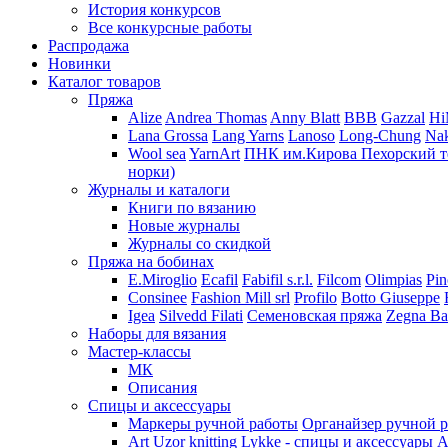
История конкурсов
Все конкурсные работы
Распродажа
Новинки
Каталог товаров
Пряжа
Alize
Andrea Thomas
Anny Blatt
BBB
Gazzal
H
Lana Grossa
Lang Yarns
Lanoso
Long-Chung
Na
Wool sea
YarnArt
ПНК им.Кирова
Пехорский т
норки)
Журналы и каталоги
Книги по вязанию
Новые журналы
Журналы со скидкой
Пряжа на бобинах
E.Miroglio
Ecafil
Fabifil s.r.l.
Filcom
Olimpias
Pin
Consinee
Fashion Mill srl
Profilo
Botto Giuseppe
Igea
Silvedd Filati
Семеновская пряжа
Zegna Ba
Наборы для вязания
Мастер-классы
МК
Описания
Спицы и аксессуары
Маркеры ручной работы
Органайзер ручной 
Art Uzor knitting
Lykke - спицы и аксессуары
A