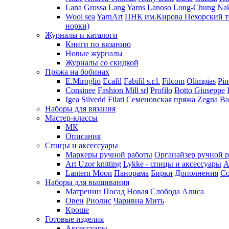
Lana Grossa
Lang Yarns
Lanoso
Long-Chung
Na
Wool sea
YarnArt
ПНК им.Кирова
Пехорский т
норки)
Журналы и каталоги
Книги по вязанию
Новые журналы
Журналы со скидкой
Пряжа на бобинах
E.Miroglio
Ecafil
Fabifil s.r.l.
Filcom
Olimpias
Pin
Consinee
Fashion Mill srl
Profilo
Botto Giuseppe
Igea
Silvedd Filati
Семеновская пряжа
Zegna Ba
Наборы для вязания
Мастер-классы
МК
Описания
Спицы и аксессуары
Маркеры ручной работы
Органайзер ручной 
Art Uzor knitting
Lykke - спицы и аксессуары
A
Lantern Moon
Панорама
Бирки
Дополнения
Co
Наборы для вышивания
Матренин Посад
Новая Слобода
Алиса
Овен
Риолис
Чаривна Мить
Кроше
Готовые изделия
Аксессуары