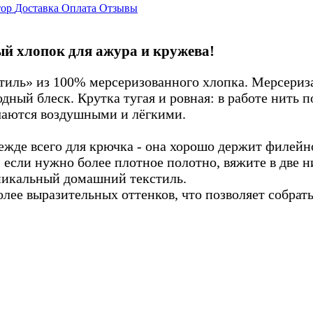
тор
Доставка
Оплата
Отзывы
ый хлопок для ажура и кружева!
тиль» из 100% мерсеризованного хлопка. Мерсериза
одный блеск. Крутка тугая и ровная: в работе нить 
учаются воздушными и лёгкими.
де всего для крючка - она хорошо держит филейно
 если нужно более плотное полотно, вяжите в две н
никальный домашний текстиль.
олее выразительных оттенков, что позволяет собрат