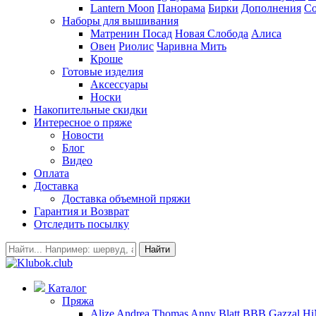
Lantern Moon
Панорама
Бирки
Дополнения
Co
Наборы для вышивания
Матренин Посад
Новая Слобода
Алиса
Овен
Риолис
Чаривна Мить
Кроше
Готовые изделия
Аксессуары
Носки
Накопительные скидки
Интересное о пряже
Новости
Блог
Видео
Оплата
Доставка
Доставка объемной пряжи
Гарантия и Возврат
Отследить посылку
Найти
Каталог
Пряжа
Alize
Andrea Thomas
Anny Blatt
BBB
Gazzal
H