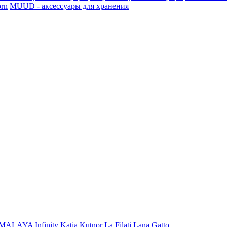
rn
MUUD - аксессуары для хранения
iMALAYA
Infinity
Katia
Kutnor
La Filati
Lana Gatto