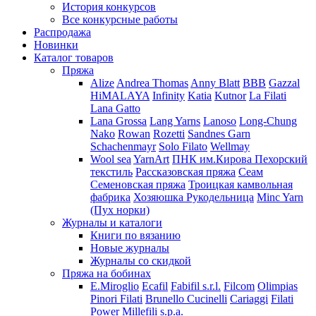
История конкурсов
Все конкурсные работы
Распродажа
Новинки
Каталог товаров
Пряжа
Alize
Andrea Thomas
Anny Blatt
BBB
Gazzal
HiMALAYA
Infinity
Katia
Kutnor
La Filati
Lana Gatto
Lana Grossa
Lang Yarns
Lanoso
Long-Chung
Nako
Rowan
Rozetti
Sandnes Garn
Schachenmayr
Solo Filato
Wellmay
Wool sea
YarnArt
ПНК им.Кирова
Пехорский
текстиль
Рассказовская пряжа
Сеам
Семеновская пряжа
Троицкая камвольная
фабрика
Хозяюшка Рукодельница
Minc Yarn
(Пух норки)
Журналы и каталоги
Книги по вязанию
Новые журналы
Журналы со скидкой
Пряжа на бобинах
E.Miroglio
Ecafil
Fabifil s.r.l.
Filcom
Olimpias
Pinori Filati
Brunello Cucinelli
Cariaggi
Filati
Power
Millefili s.p.a.