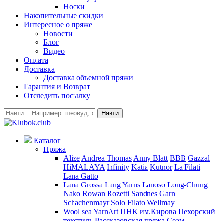
Носки
Накопительные скидки
Интересное о пряже
Новости
Блог
Видео
Оплата
Доставка
Доставка объемной пряжи
Гарантия и Возврат
Отследить посылку
Найти
Каталог
Пряжа
Alize
Andrea Thomas
Anny Blatt
BBB
Gazzal
HiMALAYA
Infinity
Katia
Kutnor
La Filati
Lana Gatto
Lana Grossa
Lang Yarns
Lanoso
Long-Chung
Nako
Rowan
Rozetti
Sandnes Garn
Schachenmayr
Solo Filato
Wellmay
Wool sea
YarnArt
ПНК им.Кирова
Пехорский
текстиль
Рассказовская пряжа
Сеам