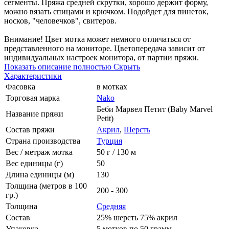
сегменты. Пряжа средней скрутки, хорошо держит форму,
можно вязать спицами и крючком. Подойдет для пинеток,
носков, "человечков", свитеров.
Внимание! Цвет мотка может немного отличаться от
представленного на мониторе. Цветопередача зависит от
индивидуальных настроек монитора, от партии пряжи.
Показать описание полностью
Скрыть
Характеристики
Фасовка
в мотках
Торговая марка
Nako
Беби Марвел Петит (Baby Marvel
Название пряжи
Petit)
Состав пряжи
Акрил
,
Шерсть
Страна производства
Турция
Вес / метраж мотка
50 г / 130 м
Вес единицы (г)
50
Длина единицы (м)
130
Толщина (метров в 100
200 - 300
гр.)
Толщина
Средняя
Состав
25% шерсть 75% акрил
Упаковка
5 мотков по 50 грамм