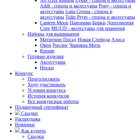
Art Uzor knitting
Lykke - спицы и аксессуары
Addi - спицы и аксессуары
Pony - спицы и
аксессуары
Lana Grossa - спицы и
аксессуары
Tulip
Prym - спицы и аксессуары
Lantern Moon
Панорама
Бирки
Дополнения
Corn
MUUD - аксессуары для хранения
Наборы для вышивания
Матренин Посад
Новая Слобода
Алиса
Овен
Риолис
Чаривна Мить
Кроше
Готовые изделия
Аксессуары
Носки
Конкурс
Проголосовать
Хочу участвовать
Условия конкурса
История конкурсов
Все конкурсные работы
Подарочный сертификат
Скидки
Распродажа
Новинки
Как купить
Скидки