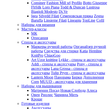
Consinee
Fashion Mill srl
Profilo
Botto Giuseppe
FbSilk
Loro Piana
Todd & Duncan
Lustrosa
Biagioli Modesto
Di.Ve
Igea
Silvedd Filati
Семеновская пряжа
Zegna
Baruffa
Linsieme Filati
Lineapiu
TopLine
Cofil
Наборы для вязания
Мастер-классы
МК
Описания
Спицы и аксессуары
Маркеры ручной работы
Органайзер ручной
работы
Средства для стирки
Katia
Hemline
KnitPro
ChiaoGoo
Art Uzor knitting
Lykke - спицы и аксессуары
Addi - спицы и аксессуары
Pony - спицы и
аксессуары
Lana Grossa - спицы и
аксессуары
Tulip
Prym - спицы и аксессуары
Lantern Moon
Панорама
Бирки
Дополнения
Corn
MUUD - аксессуары для хранения
Наборы для вышивания
Матренин Посад
Новая Слобода
Алиса
Овен
Риолис
Чаривна Мить
Кроше
Готовые изделия
Аксессуары