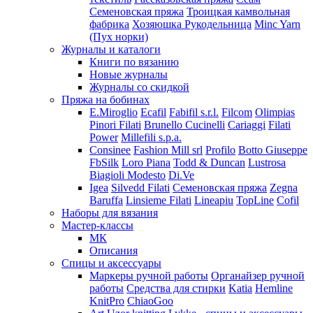
Семеновская пряжа
Троицкая камвольная
фабрика
Хозяюшка Рукодельница
Minc Yarn
(Пух норки)
Журналы и каталоги
Книги по вязанию
Новые журналы
Журналы со скидкой
Пряжа на бобинах
E.Miroglio
Ecafil
Fabifil s.r.l.
Filcom
Olimpias
Pinori Filati
Brunello Cucinelli
Cariaggi
Filati
Power
Millefili s.p.a.
Consinee
Fashion Mill srl
Profilo
Botto Giuseppe
FbSilk
Loro Piana
Todd & Duncan
Lustrosa
Biagioli Modesto
Di.Ve
Igea
Silvedd Filati
Семеновская пряжа
Zegna
Baruffa
Linsieme Filati
Lineapiu
TopLine
Cofil
Наборы для вязания
Мастер-классы
МК
Описания
Спицы и аксессуары
Маркеры ручной работы
Органайзер ручной
работы
Средства для стирки
Katia
Hemline
KnitPro
ChiaoGoo