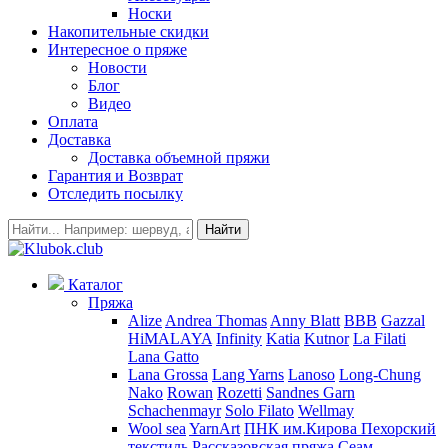
Носки
Накопительные скидки
Интересное о пряже
Новости
Блог
Видео
Оплата
Доставка
Доставка объемной пряжи
Гарантия и Возврат
Отследить посылку
Найти
Каталог
Пряжа
Alize
Andrea Thomas
Anny Blatt
BBB
Gazzal
HiMALAYA
Infinity
Katia
Kutnor
La Filati
Lana Gatto
Lana Grossa
Lang Yarns
Lanoso
Long-Chung
Nako
Rowan
Rozetti
Sandnes Garn
Schachenmayr
Solo Filato
Wellmay
Wool sea
YarnArt
ПНК им.Кирова
Пехорский
текстиль
Рассказовская пряжа
Сеам