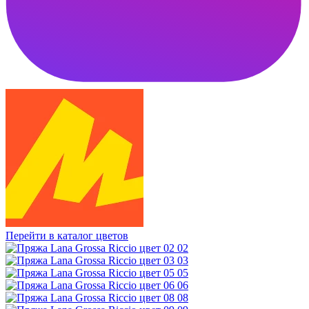
Перейти в каталог цветов
02
03
05
06
08