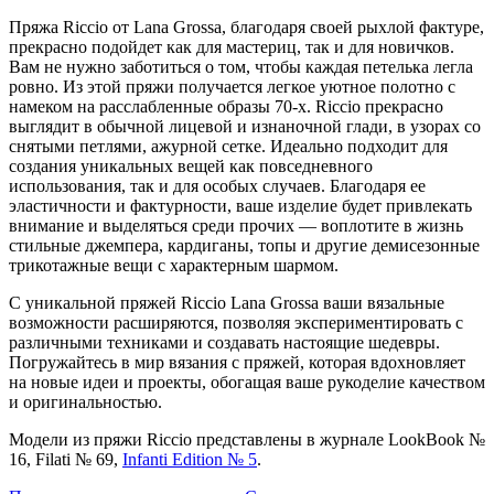
Пряжа Riccio от Lana Grossa, благодаря своей рыхлой фактуре,
прекрасно подойдет как для мастериц, так и для новичков.
Вам не нужно заботиться о том, чтобы каждая петелька легла
ровно. Из этой пряжи получается легкое уютное полотно с
намеком на расслабленные образы 70-х. Riccio прекрасно
выглядит в обычной лицевой и изнаночной глади, в узорах со
снятыми петлями, ажурной сетке. Идеально подходит для
создания уникальных вещей как повседневного
использования, так и для особых случаев. Благодаря ее
эластичности и фактурности, ваше изделие будет привлекать
внимание и выделяться среди прочих — воплотите в жизнь
стильные джемпера, кардиганы, топы и другие демисезонные
трикотажные вещи с характерным шармом.
С уникальной пряжей Riccio Lana Grossa ваши вязальные
возможности расширяются, позволяя экспериментировать с
различными техниками и создавать настоящие шедевры.
Погружайтесь в мир вязания с пряжей, которая вдохновляет
на новые идеи и проекты, обогащая ваше рукоделие качеством
и оригинальностью.
Модели
из пряжи Riccio представлены в журнале
LookBook №
16
,
Filati № 69
,
Infanti Edition № 5
.