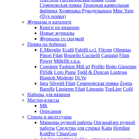
Семеновская пряжа
Троицкая камвольная
фабрика
Хозяюшка Рукодельница
Minc Yarn
(Пух норки)
Журналы и каталоги
Книги по вязанию
Новые журналы
Журналы со скидкой
Пряжа на бобинах
E.Miroglio
Ecafil
Fabifil s.r.l.
Filcom
Olimpias
Pinori Filati
Brunello Cucinelli
Cariaggi
Filati
Power
Millefili s.p.a.
Consinee
Fashion Mill srl
Profilo
Botto Giuseppe
FbSilk
Loro Piana
Todd & Duncan
Lustrosa
Biagioli Modesto
Di.Ve
Igea
Silvedd Filati
Семеновская пряжа
Zegna
Baruffa
Linsieme Filati
Lineapiu
TopLine
Cofil
Наборы для вязания
Мастер-классы
МК
Описания
Спицы и аксессуары
Маркеры ручной работы
Органайзер ручной
работы
Средства для стирки
Katia
Hemline
KnitPro
ChiaoGoo