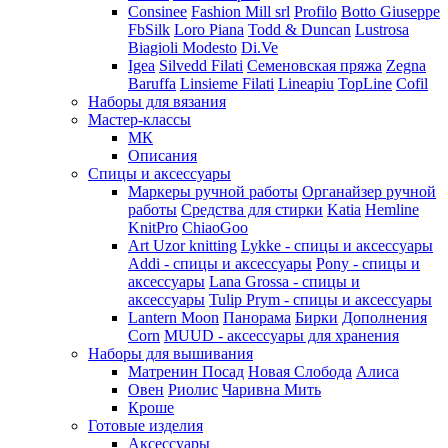
Consinee
Fashion Mill srl
Profilo
Botto Giuseppe
FbSilk
Loro Piana
Todd & Duncan
Lustrosa
Biagioli Modesto
Di.Ve
Igea
Silvedd Filati
Семеновская пряжа
Zegna
Baruffa
Linsieme Filati
Lineapiu
TopLine
Cofil
Наборы для вязания
Мастер-классы
МК
Описания
Спицы и аксессуары
Маркеры ручной работы
Органайзер ручной
работы
Средства для стирки
Katia
Hemline
KnitPro
ChiaoGoo
Art Uzor knitting
Lykke - спицы и аксессуары
Addi - спицы и аксессуары
Pony - спицы и
аксессуары
Lana Grossa - спицы и
аксессуары
Tulip
Prym - спицы и аксессуары
Lantern Moon
Панорама
Бирки
Дополнения
Corn
MUUD - аксессуары для хранения
Наборы для вышивания
Матренин Посад
Новая Слобода
Алиса
Овен
Риолис
Чаривна Мить
Кроше
Готовые изделия
Аксессуары