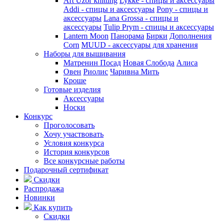
Art Uzor knitting
Lykke - спицы и аксессуары
Addi - спицы и аксессуары
Pony - спицы и
аксессуары
Lana Grossa - спицы и
аксессуары
Tulip
Prym - спицы и аксессуары
Lantern Moon
Панорама
Бирки
Дополнения
Corn
MUUD - аксессуары для хранения
Наборы для вышивания
Матренин Посад
Новая Слобода
Алиса
Овен
Риолис
Чаривна Мить
Кроше
Готовые изделия
Аксессуары
Носки
Конкурс
Проголосовать
Хочу участвовать
Условия конкурса
История конкурсов
Все конкурсные работы
Подарочный сертификат
Скидки
Распродажа
Новинки
Как купить
Скидки