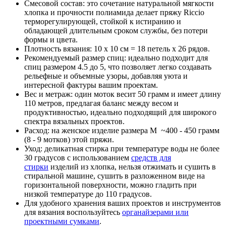
Смесовой состав:
это сочетание натуральной мягкости
хлопка и прочности полиамида делает пряжу Riccio
терморегулирующей, стойкой к истиранию и
обладающей длительным сроком службы, без потери
формы и цвета.
Плотность вязания:
10 х 10 см = 18 петель х 26 рядов.
Рекомендуемый размер спиц:
идеально подходит для
спиц размером 4.5 до 5, что позволяет легко создавать
рельефные и объемные узоры, добавляя уюта и
интересной фактуры вашим проектам.
Вес и метраж:
один моток весит 50 грамм и имеет длину
110 метров, предлагая баланс между весом и
продуктивностью, идеально подходящий для широкого
спектра вязальных проектов.
Расход:
на женское изделие размера M ~400 - 450 грамм
(8 - 9 мотков) этой пряжи.
Уход:
деликатная стирка при температуре воды не более
30 градусов с использованием
средств для
стирки
изделий из хлопка, нельзя отжимать и сушить в
стиральной машине, сушить в разложенном виде на
горизонтальной поверхности, можно гладить при
низкой температуре до 110 градусов.
Для удобного хранения ваших проектов и инструментов
для вязания воспользуйтесь
органайзерами или
проектными сумками
.