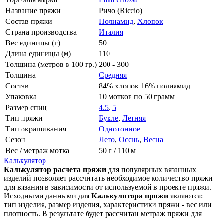
Название пряжи
Ричо (Riccio)
Состав пряжи
Полиамид
,
Хлопок
Страна производства
Италия
Вес единицы (г)
50
Длина единицы (м)
110
Толщина (метров в 100 гр.)
200 - 300
Толщина
Средняя
Состав
84% хлопок 16% полиамид
Упаковка
10 мотков по 50 грамм
Размер спиц
4.5
,
5
Тип пряжи
Букле
,
Летняя
Тип окрашивания
Однотонное
Сезон
Лето
,
Осень
,
Весна
Вес / метраж мотка
50 г / 110 м
Калькулятор
Калькулятор расчета пряжи
для популярных вязанных
изделий позволяет рассчитать необходимое количество пряжи
для вязания в зависимости от используемой в проекте пряжи.
Исходными данными для
Калькулятора пряжи
являются:
тип изделия, размер изделия, характеристики пряжи - вес или
плотность. В результате будет рассчитан метраж пряжи для