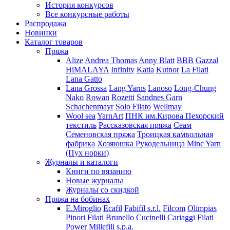
История конкурсов
Все конкурсные работы
Распродажа
Новинки
Каталог товаров
Пряжа
Alize
Andrea Thomas
Anny Blatt
BBB
Gazzal
HiMALAYA
Infinity
Katia
Kutnor
La Filati
Lana Gatto
Lana Grossa
Lang Yarns
Lanoso
Long-Chung
Nako
Rowan
Rozetti
Sandnes Garn
Schachenmayr
Solo Filato
Wellmay
Wool sea
YarnArt
ПНК им.Кирова
Пехорский
текстиль
Рассказовская пряжа
Сеам
Семеновская пряжа
Троицкая камвольная
фабрика
Хозяюшка Рукодельница
Minc Yarn
(Пух норки)
Журналы и каталоги
Книги по вязанию
Новые журналы
Журналы со скидкой
Пряжа на бобинах
E.Miroglio
Ecafil
Fabifil s.r.l.
Filcom
Olimpias
Pinori Filati
Brunello Cucinelli
Cariaggi
Filati
Power
Millefili s.p.a.