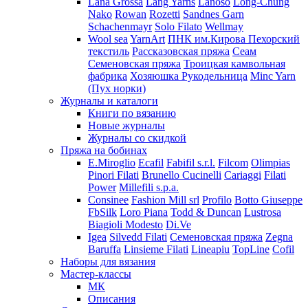
Lana Grossa
Lang Yarns
Lanoso
Long-Chung
Nako
Rowan
Rozetti
Sandnes Garn
Schachenmayr
Solo Filato
Wellmay
Wool sea
YarnArt
ПНК им.Кирова
Пехорский
текстиль
Рассказовская пряжа
Сеам
Семеновская пряжа
Троицкая камвольная
фабрика
Хозяюшка Рукодельница
Minc Yarn
(Пух норки)
Журналы и каталоги
Книги по вязанию
Новые журналы
Журналы со скидкой
Пряжа на бобинах
E.Miroglio
Ecafil
Fabifil s.r.l.
Filcom
Olimpias
Pinori Filati
Brunello Cucinelli
Cariaggi
Filati
Power
Millefili s.p.a.
Consinee
Fashion Mill srl
Profilo
Botto Giuseppe
FbSilk
Loro Piana
Todd & Duncan
Lustrosa
Biagioli Modesto
Di.Ve
Igea
Silvedd Filati
Семеновская пряжа
Zegna
Baruffa
Linsieme Filati
Lineapiu
TopLine
Cofil
Наборы для вязания
Мастер-классы
МК
Описания