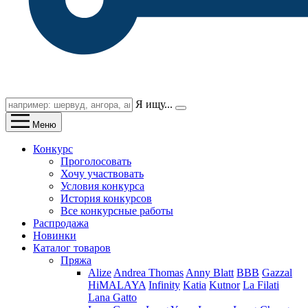
Я ищу...
Меню
Конкурс
Проголосовать
Хочу участвовать
Условия конкурса
История конкурсов
Все конкурсные работы
Распродажа
Новинки
Каталог товаров
Пряжа
Alize
Andrea Thomas
Anny Blatt
BBB
Gazzal
HiMALAYA
Infinity
Katia
Kutnor
La Filati
Lana Gatto