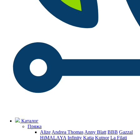
Каталог
Пряжа
Alize
Andrea Thomas
Anny Blatt
BBB
Gazzal
HiMALAYA
Infinity
Katia
Kutnor
La Filati