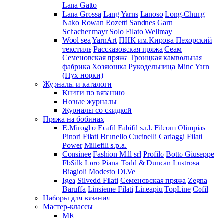
Lana Gatto
Lana Grossa
Lang Yarns
Lanoso
Long-Chung
Nako
Rowan
Rozetti
Sandnes Garn
Schachenmayr
Solo Filato
Wellmay
Wool sea
YarnArt
ПНК им.Кирова
Пехорский
текстиль
Рассказовская пряжа
Сеам
Семеновская пряжа
Троицкая камвольная
фабрика
Хозяюшка Рукодельница
Minc Yarn
(Пух норки)
Журналы и каталоги
Книги по вязанию
Новые журналы
Журналы со скидкой
Пряжа на бобинах
E.Miroglio
Ecafil
Fabifil s.r.l.
Filcom
Olimpias
Pinori Filati
Brunello Cucinelli
Cariaggi
Filati
Power
Millefili s.p.a.
Consinee
Fashion Mill srl
Profilo
Botto Giuseppe
FbSilk
Loro Piana
Todd & Duncan
Lustrosa
Biagioli Modesto
Di.Ve
Igea
Silvedd Filati
Семеновская пряжа
Zegna
Baruffa
Linsieme Filati
Lineapiu
TopLine
Cofil
Наборы для вязания
Мастер-классы
МК