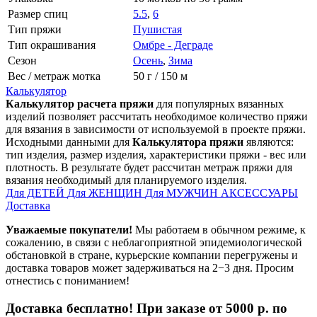
Размер спиц
5.5
,
6
Тип пряжи
Пушистая
Тип окрашивания
Омбре - Деграде
Сезон
Осень
,
Зима
Вес / метраж мотка
50 г / 150 м
Калькулятор
Калькулятор расчета пряжи
для популярных вязанных
изделий позволяет рассчитать необходимое количество пряжи
для вязания в зависимости от используемой в проекте пряжи.
Исходными данными для
Калькулятора пряжи
являются:
тип изделия, размер изделия, характеристики пряжи - вес или
плотность. В результате будет рассчитан метраж пряжи для
вязания необходимый для планируемого изделия.
Для ДЕТЕЙ
Для ЖЕНЩИН
Для МУЖЧИН
АКСЕССУАРЫ
Доставка
Уважаемые покупатели!
Мы работаем в обычном режиме, к
сожалению, в связи с неблагоприятной эпидемиологической
обстановкой в стране, курьерские компании перегружены и
доставка товаров может задерживаться на 2−3 дня. Просим
отнестись с пониманием!
Доставка бесплатно! При заказе от 5000 р. по