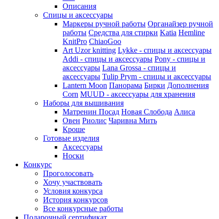
Описания
Спицы и аксессуары
Маркеры ручной работы
Органайзер ручной
работы
Средства для стирки
Katia
Hemline
KnitPro
ChiaoGoo
Art Uzor knitting
Lykke - спицы и аксессуары
Addi - спицы и аксессуары
Pony - спицы и
аксессуары
Lana Grossa - спицы и
аксессуары
Tulip
Prym - спицы и аксессуары
Lantern Moon
Панорама
Бирки
Дополнения
Corn
MUUD - аксессуары для хранения
Наборы для вышивания
Матренин Посад
Новая Слобода
Алиса
Овен
Риолис
Чаривна Мить
Кроше
Готовые изделия
Аксессуары
Носки
Конкурс
Проголосовать
Хочу участвовать
Условия конкурса
История конкурсов
Все конкурсные работы
Подарочный сертификат