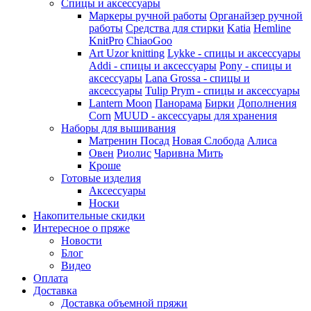
Спицы и аксессуары
Маркеры ручной работы
Органайзер ручной
работы
Средства для стирки
Katia
Hemline
KnitPro
ChiaoGoo
Art Uzor knitting
Lykke - спицы и аксессуары
Addi - спицы и аксессуары
Pony - спицы и
аксессуары
Lana Grossa - спицы и
аксессуары
Tulip
Prym - спицы и аксессуары
Lantern Moon
Панорама
Бирки
Дополнения
Corn
MUUD - аксессуары для хранения
Наборы для вышивания
Матренин Посад
Новая Слобода
Алиса
Овен
Риолис
Чаривна Мить
Кроше
Готовые изделия
Аксессуары
Носки
Накопительные скидки
Интересное о пряже
Новости
Блог
Видео
Оплата
Доставка
Доставка объемной пряжи