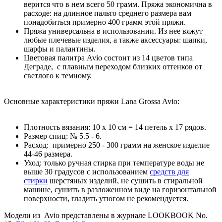
верится что в нем всего 50 грамм. Пряжа экономична в
расходе: на длинное пальто среднего размера вам
понадобиться примерно 400 грамм этой пряжи.
Пряжа универсальна в использовании. Из нее вяжут
любые плечевые изделия, а также аксессуары: шапки,
шарфы и палантины.
Цветовая палитра Avio состоит из 14 цветов типа
Деграде, с плавным переходом близких оттенков от
светлого к темному.
Основные характеристики п
ряжи Lana Grossa Avio:
Плотность вязания: 10 х 10 см = 14 петель х 17 рядов.
Размер спиц: № 5.5 - 6.
Расход: примерно 250 - 300 грамм на женское изделие
44-46 размера.
Уход: только ручная стирка при температуре воды не
выше 30 градусов с использованием
средств для
стирки
шерстяных изделий, не сушить в стиральной
машине, сушить в разложенном виде на горизонтальной
поверхности, гладить утюгом не рекомендуется.
Модели
из Avio представлены в журнале LOOKBOOK No.