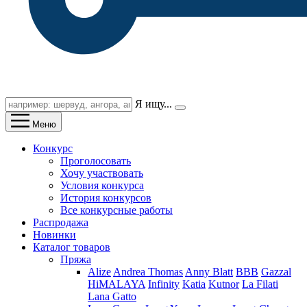
Я ищу...
Меню
Конкурс
Проголосовать
Хочу участвовать
Условия конкурса
История конкурсов
Все конкурсные работы
Распродажа
Новинки
Каталог товаров
Пряжа
Alize
Andrea Thomas
Anny Blatt
BBB
Gazzal
HiMALAYA
Infinity
Katia
Kutnor
La Filati
Lana Gatto