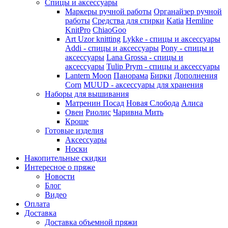
Спицы и аксессуары
Маркеры ручной работы
Органайзер ручной
работы
Средства для стирки
Katia
Hemline
KnitPro
ChiaoGoo
Art Uzor knitting
Lykke - спицы и аксессуары
Addi - спицы и аксессуары
Pony - спицы и
аксессуары
Lana Grossa - спицы и
аксессуары
Tulip
Prym - спицы и аксессуары
Lantern Moon
Панорама
Бирки
Дополнения
Corn
MUUD - аксессуары для хранения
Наборы для вышивания
Матренин Посад
Новая Слобода
Алиса
Овен
Риолис
Чаривна Мить
Кроше
Готовые изделия
Аксессуары
Носки
Накопительные скидки
Интересное о пряже
Новости
Блог
Видео
Оплата
Доставка
Доставка объемной пряжи