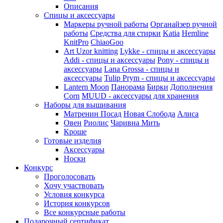
Описания
Спицы и аксессуары
Маркеры ручной работы
Органайзер ручной
работы
Средства для стирки
Katia
Hemline
KnitPro
ChiaoGoo
Art Uzor knitting
Lykke - спицы и аксессуары
Addi - спицы и аксессуары
Pony - спицы и
аксессуары
Lana Grossa - спицы и
аксессуары
Tulip
Prym - спицы и аксессуары
Lantern Moon
Панорама
Бирки
Дополнения
Corn
MUUD - аксессуары для хранения
Наборы для вышивания
Матренин Посад
Новая Слобода
Алиса
Овен
Риолис
Чаривна Мить
Кроше
Готовые изделия
Аксессуары
Носки
Конкурс
Проголосовать
Хочу участвовать
Условия конкурса
История конкурсов
Все конкурсные работы
Подарочный сертификат