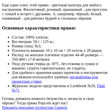
Еще один плюс этой пряжи - цветовая палитра для любого
настроения. Фиолетовый, розовый, оранжевый - для прогулок
с семьей и встреч с друзьями. А, например, чёрный, белый,
оливковый - для рабочих будней и стильных образов.
Основные характеристики пряжи:
Состав: 100% хлопок;
Вес/метраж: 50 г / 125 м.;
Размер спиц: №5;
Плотность вязания: 10 х 10 см = 20 петель х 28 рядов;
Расход: на женское плечевое изделие 44-46 размера —
350-400 г (7-8 мотков);
Уход: ручная стирка до 30°C, без отжима и сушки в
машине; сушить горизонтально, не гладить;
Для удобного хранения ваших проектов и инструментов
для вязания используйте удобные
органайзеры или
проектные сумки
;
Журналы: модели представлены в Lookbook №20,
Filati
№71
.
Готовы добавить немного безумства и легкости в свои
образы? Тогда пряжа Popcorn ждет вас!
Показать описание полностью
Скрыть