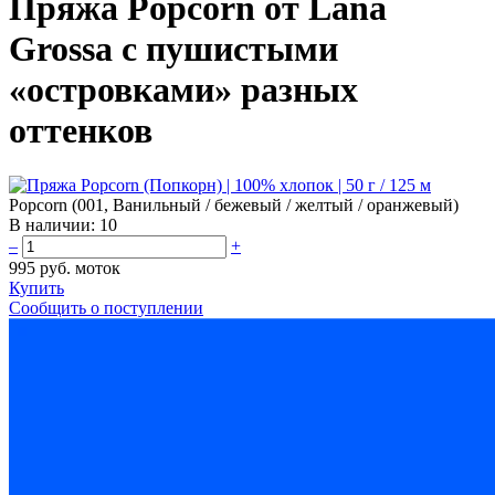
Пряжа Popcorn от Lana
Grossa с пушистыми
«островками» разных
оттенков
Popcorn (001, Ванильный / бежевый / желтый / оранжевый)
В наличии:
10
–
+
995 руб.
моток
Купить
Сообщить о поступлении