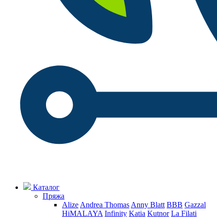
Каталог
Пряжа
Alize
Andrea Thomas
Anny Blatt
BBB
Gazzal
HiMALAYA
Infinity
Katia
Kutnor
La Filati