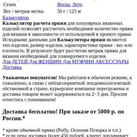
Сезон
Весна
,
Лето
Вес / метраж мотка
50 г / 125 м
Калькулятор
Калькулятор расчета пряжи
для популярных вязанных
изделий позволяет рассчитать необходимое количество пряжи
для вязания в зависимости от используемой в проекте пряжи.
Исходными данными для
Калькулятора пряжи
являются:
тип изделия, размер изделия, характеристики пряжи - вес или
плотность. В результате будет рассчитан метраж пряжи для
вязания необходимый для планируемого изделия.
Для ДЕТЕЙ
Для ЖЕНЩИН
Для МУЖЧИН
АКСЕССУАРЫ
Доставка
Уважаемые покупатели!
Мы работаем в обычном режиме, к
сожалению, в связи с неблагоприятной эпидемиологической
обстановкой в стране, курьерские компании перегружены и
доставка товаров может задерживаться на 2−3 дня. Просим
отнестись с пониманием!
Доставка бесплатно! При заказе от 5000 р. по
России.*
* кроме объемной пряжи (Puffy, Осенняя Пехорка и т.п.)
* если цена доставки более 450 рублей, клиент доплачивает