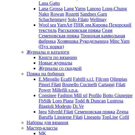
Lana Gatto
Lana Grossa
Lang Yarns
Lanoso
Long-Chung
Nako
Rowan
Rozetti
Sandnes Garn
Schachenmayr
Solo Filato
Wellmay
Wool sea
YarnArt
ПНК им.Кирова
Пехорский
текстиль
Рассказовская пряжа
Сеам
Семеновская пряжа
Троицкая камвольная
фабрика
Хозяюшка Рукодельница
Minc Yarn
(Пух норки)
Журналы и каталоги
Книги по вязанию
Новые журналы
Журналы со скидкой
Пряжа на бобинах
E.Miroglio
Ecafil
Fabifil s.r.l.
Filcom
Olimpias
Pinori Filati
Brunello Cucinelli
Cariaggi
Filati
Power
Millefili s.p.a.
Consinee
Fashion Mill srl
Profilo
Botto Giuseppe
FbSilk
Loro Piana
Todd & Duncan
Lustrosa
Biagioli Modesto
Di.Ve
Igea
Silvedd Filati
Семеновская пряжа
Zegna
Baruffa
Linsieme Filati
Lineapiu
TopLine
Cofil
Наборы для вязания
Мастер-классы
МК