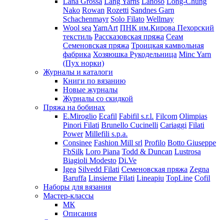
Lana Grossa
Lang Yarns
Lanoso
Long-Chung
Nako
Rowan
Rozetti
Sandnes Garn
Schachenmayr
Solo Filato
Wellmay
Wool sea
YarnArt
ПНК им.Кирова
Пехорский
текстиль
Рассказовская пряжа
Сеам
Семеновская пряжа
Троицкая камвольная
фабрика
Хозяюшка Рукодельница
Minc Yarn
(Пух норки)
Журналы и каталоги
Книги по вязанию
Новые журналы
Журналы со скидкой
Пряжа на бобинах
E.Miroglio
Ecafil
Fabifil s.r.l.
Filcom
Olimpias
Pinori Filati
Brunello Cucinelli
Cariaggi
Filati
Power
Millefili s.p.a.
Consinee
Fashion Mill srl
Profilo
Botto Giuseppe
FbSilk
Loro Piana
Todd & Duncan
Lustrosa
Biagioli Modesto
Di.Ve
Igea
Silvedd Filati
Семеновская пряжа
Zegna
Baruffa
Linsieme Filati
Lineapiu
TopLine
Cofil
Наборы для вязания
Мастер-классы
МК
Описания