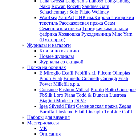
Lana Grossa
Lang Yarns
Lanoso
Long-Chung
Nako
Rowan
Rozetti
Sandnes Garn
Schachenmayr
Solo Filato
Wellmay
Wool sea
YarnArt
ПНК им.Кирова
Пехорский
текстиль
Рассказовская пряжа
Сеам
Семеновская пряжа
Троицкая камвольная
фабрика
Хозяюшка Рукодельница
Minc Yarn
(Пух норки)
Журналы и каталоги
Книги по вязанию
Новые журналы
Журналы со скидкой
Пряжа на бобинах
E.Miroglio
Ecafil
Fabifil s.r.l.
Filcom
Olimpias
Pinori Filati
Brunello Cucinelli
Cariaggi
Filati
Power
Millefili s.p.a.
Consinee
Fashion Mill srl
Profilo
Botto Giuseppe
FbSilk
Loro Piana
Todd & Duncan
Lustrosa
Biagioli Modesto
Di.Ve
Igea
Silvedd Filati
Семеновская пряжа
Zegna
Baruffa
Linsieme Filati
Lineapiu
TopLine
Cofil
Наборы для вязания
Мастер-классы
МК
Описания