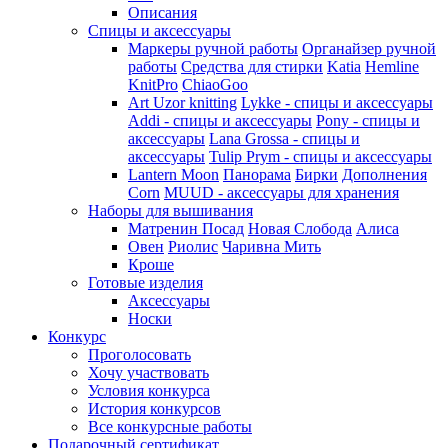
Описания
Спицы и аксессуары
Маркеры ручной работы
Органайзер ручной
работы
Средства для стирки
Katia
Hemline
KnitPro
ChiaoGoo
Art Uzor knitting
Lykke - спицы и аксессуары
Addi - спицы и аксессуары
Pony - спицы и
аксессуары
Lana Grossa - спицы и
аксессуары
Tulip
Prym - спицы и аксессуары
Lantern Moon
Панорама
Бирки
Дополнения
Corn
MUUD - аксессуары для хранения
Наборы для вышивания
Матренин Посад
Новая Слобода
Алиса
Овен
Риолис
Чаривна Мить
Кроше
Готовые изделия
Аксессуары
Носки
Конкурс
Проголосовать
Хочу участвовать
Условия конкурса
История конкурсов
Все конкурсные работы
Подарочный сертификат