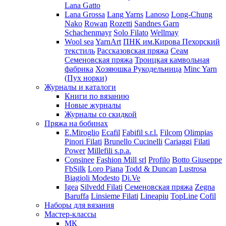
Lana Gatto
Lana Grossa
Lang Yarns
Lanoso
Long-Chung
Nako
Rowan
Rozetti
Sandnes Garn
Schachenmayr
Solo Filato
Wellmay
Wool sea
YarnArt
ПНК им.Кирова
Пехорский
текстиль
Рассказовская пряжа
Сеам
Семеновская пряжа
Троицкая камвольная
фабрика
Хозяюшка Рукодельница
Minc Yarn
(Пух норки)
Журналы и каталоги
Книги по вязанию
Новые журналы
Журналы со скидкой
Пряжа на бобинах
E.Miroglio
Ecafil
Fabifil s.r.l.
Filcom
Olimpias
Pinori Filati
Brunello Cucinelli
Cariaggi
Filati
Power
Millefili s.p.a.
Consinee
Fashion Mill srl
Profilo
Botto Giuseppe
FbSilk
Loro Piana
Todd & Duncan
Lustrosa
Biagioli Modesto
Di.Ve
Igea
Silvedd Filati
Семеновская пряжа
Zegna
Baruffa
Linsieme Filati
Lineapiu
TopLine
Cofil
Наборы для вязания
Мастер-классы
МК