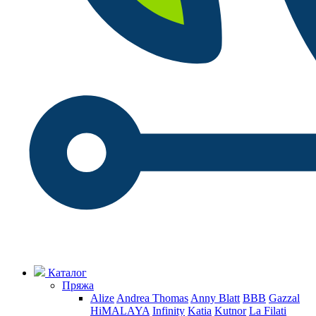
Каталог
Пряжа
Alize
Andrea Thomas
Anny Blatt
BBB
Gazzal
HiMALAYA
Infinity
Katia
Kutnor
La Filati