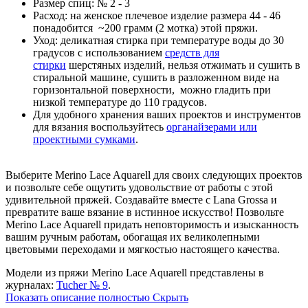
Размер спиц: № 2 - 3
Расход: на женское плечевое изделие размера 44 - 46
понадобится ~200 грамм (2 мотка) этой пряжи.
Уход: деликатная стирка при температуре воды до 30
градусов с использованием
средств для
стирки
шерстяных изделий, нельзя отжимать и сушить в
стиральной машине, сушить в разложенном виде на
горизонтальной поверхности, можно гладить при
низкой температуре до 110 градусов.
Для удобного хранения ваших проектов и инструментов
для вязания воспользуйтесь
органайзерами или
проектными сумками
.
Выберите Merino Lace Aquarell для своих следующих проектов
и позвольте себе ощутить удовольствие от работы с этой
удивительной пряжей. Создавайте вместе с Lana Grossa и
превратите ваше вязание в истинное искусство! Позвольте
Merino Lace Aquarell придать неповторимость и изысканность
вашим ручным работам, обогащая их великолепными
цветовыми переходами и мягкостью настоящего качества.
Модели
из пряжи Merino Lace Aquarell представлены в
журналах:
Tucher № 9
.
Показать описание полностью
Скрыть