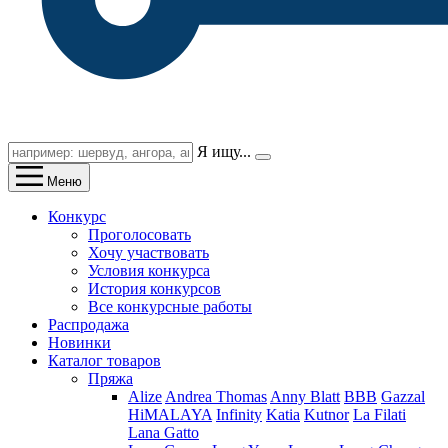
Я ищу...
Меню
Конкурс
Проголосовать
Хочу участвовать
Условия конкурса
История конкурсов
Все конкурсные работы
Распродажа
Новинки
Каталог товаров
Пряжа
Alize
Andrea Thomas
Anny Blatt
BBB
Gazzal
HiMALAYA
Infinity
Katia
Kutnor
La Filati
Lana Gatto