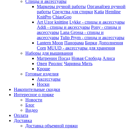
Спицы и аксессуары
Маркеры ручной работы
Органайзер ручной
работы
Средства для стирки
Katia
Hemline
KnitPro
ChiaoGoo
Art Uzor knitting
Lykke - спицы и аксессуары
Addi - спицы и аксессуары
Pony - спицы и
аксессуары
Lana Grossa - спицы и
аксессуары
Tulip
Prym - спицы и аксессуары
Lantern Moon
Панорама
Бирки
Дополнения
Corn
MUUD - аксессуары для хранения
Наборы для вышивания
Матренин Посад
Новая Слобода
Алиса
Овен
Риолис
Чаривна Мить
Кроше
Готовые изделия
Аксессуары
Носки
Накопительные скидки
Интересное о пряже
Новости
Блог
Видео
Оплата
Доставка
Доставка объемной пряжи