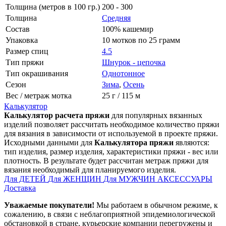
Толщина (метров в 100 гр.)
200 - 300
Толщина
Средняя
Состав
100% кашемир
Упаковка
10 мотков по 25 грамм
Размер спиц
4.5
Тип пряжи
Шнурок - цепочка
Тип окрашивания
Однотонное
Сезон
Зима
,
Осень
Вес / метраж мотка
25 г / 115 м
Калькулятор
Калькулятор расчета пряжи
для популярных вязанных
изделий позволяет рассчитать необходимое количество пряжи
для вязания в зависимости от используемой в проекте пряжи.
Исходными данными для
Калькулятора пряжи
являются:
тип изделия, размер изделия, характеристики пряжи - вес или
плотность. В результате будет рассчитан метраж пряжи для
вязания необходимый для планируемого изделия.
Для ДЕТЕЙ
Для ЖЕНЩИН
Для МУЖЧИН
АКСЕССУАРЫ
Доставка
Уважаемые покупатели!
Мы работаем в обычном режиме, к
сожалению, в связи с неблагоприятной эпидемиологической
обстановкой в стране, курьерские компании перегружены и