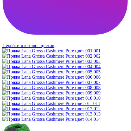
Перейти в каталог цветов
001
002
003
004
005
006
007
008
009
010
011
012
013
014