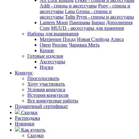
Art Uzor knitting
Lykke - спицы и аксессуары
Addi - спицы и аксессуары
Pony - спицы и
аксессуары
Lana Grossa - спицы и
аксессуары
Tulip
Prym - спицы и аксессуары
Lantern Moon
Панорама
Бирки
Дополнения
Corn
MUUD - аксессуары для хранения
Наборы для вышивания
Матренин Посад
Новая Слобода
Алиса
Овен
Риолис
Чаривна Мить
Кроше
Готовые изделия
Аксессуары
Носки
Конкурс
Проголосовать
Хочу участвовать
Условия конкурса
История конкурсов
Все конкурсные работы
Подарочный сертификат
Скидки
Распродажа
Новинки
Как купить
Скидки