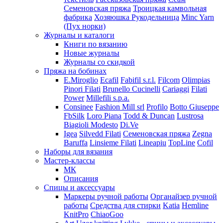
Семеновская пряжа
Троицкая камвольная
фабрика
Хозяюшка Рукодельница
Minc Yarn
(Пух норки)
Журналы и каталоги
Книги по вязанию
Новые журналы
Журналы со скидкой
Пряжа на бобинах
E.Miroglio
Ecafil
Fabifil s.r.l.
Filcom
Olimpias
Pinori Filati
Brunello Cucinelli
Cariaggi
Filati
Power
Millefili s.p.a.
Consinee
Fashion Mill srl
Profilo
Botto Giuseppe
FbSilk
Loro Piana
Todd & Duncan
Lustrosa
Biagioli Modesto
Di.Ve
Igea
Silvedd Filati
Семеновская пряжа
Zegna
Baruffa
Linsieme Filati
Lineapiu
TopLine
Cofil
Наборы для вязания
Мастер-классы
МК
Описания
Спицы и аксессуары
Маркеры ручной работы
Органайзер ручной
работы
Средства для стирки
Katia
Hemline
KnitPro
ChiaoGoo