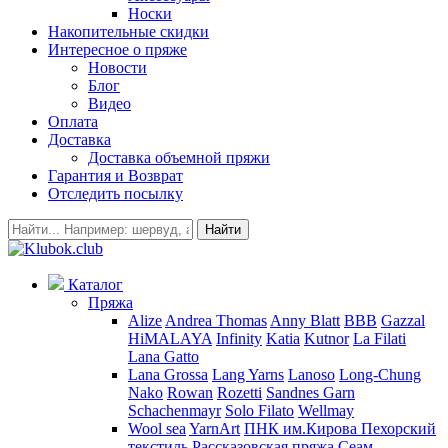
Носки
Накопительные скидки
Интересное о пряже
Новости
Блог
Видео
Оплата
Доставка
Доставка объемной пряжи
Гарантия и Возврат
Отследить посылку
Найти
Каталог
Пряжа
Alize
Andrea Thomas
Anny Blatt
BBB
Gazzal
HiMALAYA
Infinity
Katia
Kutnor
La Filati
Lana Gatto
Lana Grossa
Lang Yarns
Lanoso
Long-Chung
Nako
Rowan
Rozetti
Sandnes Garn
Schachenmayr
Solo Filato
Wellmay
Wool sea
YarnArt
ПНК им.Кирова
Пехорский
текстиль
Рассказовская пряжа
Сеам