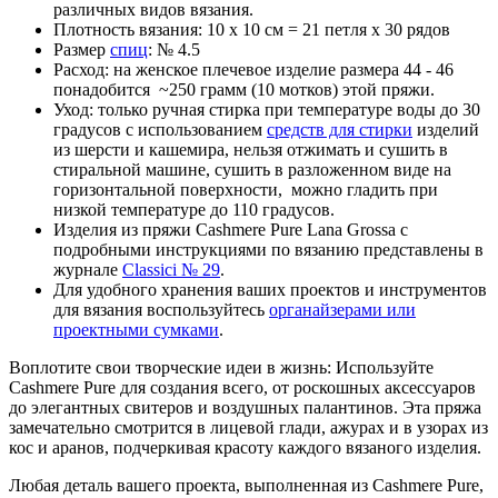
различных видов вязания.
Плотность вязания: 10 х 10 см = 21 петля х 30 рядов
Размер
спиц
: № 4.5
Расход: на женское плечевое изделие размера 44 - 46
понадобится ~250 грамм (10 мотков) этой пряжи.
Уход: только ручная стирка при температуре воды до 30
градусов с использованием
средств для стирки
изделий
из шерсти и кашемира, нельзя отжимать и сушить в
стиральной машине, сушить в разложенном виде на
горизонтальной поверхности, можно гладить при
низкой температуре до 110 градусов.
Изделия
из пряжи Cashmere Pure Lana Grossa с
подробными инструкциями по вязанию представлены в
журнале
Classici № 29
.
Для удобного хранения ваших проектов и инструментов
для вязания воспользуйтесь
органайзерами или
проектными сумками
.
Воплотите свои творческие идеи в жизнь: Используйте
Cashmere Pure для создания всего, от роскошных аксессуаров
до элегантных свитеров и воздушных палантинов. Эта пряжа
замечательно смотрится в лицевой глади, ажурах и в узорах из
кос и аранов, подчеркивая красоту каждого вязаного изделия.
Любая деталь вашего проекта, выполненная из Cashmere Pure,