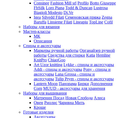
Consinee
Fashion Mill srl
Profilo
Botto Giuseppe
FbSilk
Loro Piana
Todd & Duncan
Lustrosa
Biagioli Modesto
Di.Ve
Igea
Silvedd Filati
Семеновская пряжа
Zegna
Baruffa
Linsieme Filati
Lineapiu
TopLine
Cofil
Наборы для вязания
Мастер-классы
МК
Описания
Спицы и аксессуары
Маркеры ручной работы
Органайзер ручной
работы
Средства для стирки
Katia
Hemline
KnitPro
ChiaoGoo
Art Uzor knitting
Lykke - спицы и аксессуары
Addi - спицы и аксессуары
Pony - спицы и
аксессуары
Lana Grossa - спицы и
аксессуары
Tulip
Prym - спицы и аксессуары
Lantern Moon
Панорама
Бирки
Дополнения
Corn
MUUD - аксессуары для хранения
Наборы для вышивания
Матренин Посад
Новая Слобода
Алиса
Овен
Риолис
Чаривна Мить
Кроше
Готовые изделия
Аксессуары