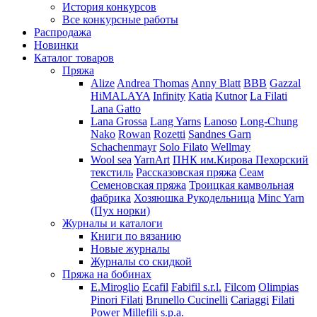
История конкурсов
Все конкурсные работы
Распродажа
Новинки
Каталог товаров
Пряжа
Alize
Andrea Thomas
Anny Blatt
BBB
Gazzal
HiMALAYA
Infinity
Katia
Kutnor
La Filati
Lana Gatto
Lana Grossa
Lang Yarns
Lanoso
Long-Chung
Nako
Rowan
Rozetti
Sandnes Garn
Schachenmayr
Solo Filato
Wellmay
Wool sea
YarnArt
ПНК им.Кирова
Пехорский
текстиль
Рассказовская пряжа
Сеам
Семеновская пряжа
Троицкая камвольная
фабрика
Хозяюшка Рукодельница
Minc Yarn
(Пух норки)
Журналы и каталоги
Книги по вязанию
Новые журналы
Журналы со скидкой
Пряжа на бобинах
E.Miroglio
Ecafil
Fabifil s.r.l.
Filcom
Olimpias
Pinori Filati
Brunello Cucinelli
Cariaggi
Filati
Power
Millefili s.p.a.