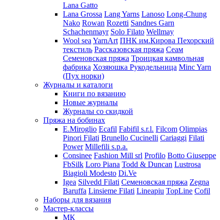
Lana Gatto
Lana Grossa
Lang Yarns
Lanoso
Long-Chung
Nako
Rowan
Rozetti
Sandnes Garn
Schachenmayr
Solo Filato
Wellmay
Wool sea
YarnArt
ПНК им.Кирова
Пехорский
текстиль
Рассказовская пряжа
Сеам
Семеновская пряжа
Троицкая камвольная
фабрика
Хозяюшка Рукодельница
Minc Yarn
(Пух норки)
Журналы и каталоги
Книги по вязанию
Новые журналы
Журналы со скидкой
Пряжа на бобинах
E.Miroglio
Ecafil
Fabifil s.r.l.
Filcom
Olimpias
Pinori Filati
Brunello Cucinelli
Cariaggi
Filati
Power
Millefili s.p.a.
Consinee
Fashion Mill srl
Profilo
Botto Giuseppe
FbSilk
Loro Piana
Todd & Duncan
Lustrosa
Biagioli Modesto
Di.Ve
Igea
Silvedd Filati
Семеновская пряжа
Zegna
Baruffa
Linsieme Filati
Lineapiu
TopLine
Cofil
Наборы для вязания
Мастер-классы
МК