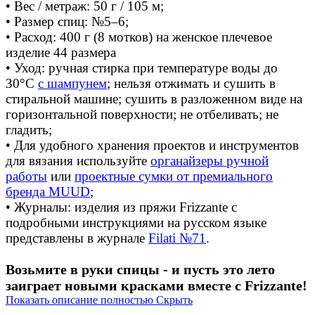
• Вес / метраж: 50 г / 105 м;
• Размер спиц: №5–6;
• Расход: 400 г (8 мотков) на женское плечевое
изделие 44 размера
• Уход: ручная стирка при температуре воды до
30°C
с шампунем
; нельзя отжимать и сушить в
стиральной машине; сушить в разложенном виде на
горизонтальной поверхности; не отбеливать; не
гладить;
• Для удобного хранения проектов и инструментов
для вязания используйте
органайзеры ручной
работы
или
проектные сумки от премиального
бренда MUUD
;
• Журналы: изделия из пряжи Frizzante с
подробными инструкциями на русском языке
представлены в журнале
Filati №71
.
Возьмите в руки спицы - и пусть это лето
заиграет новыми красками вместе с Frizzante!
Показать описание полностью
Скрыть