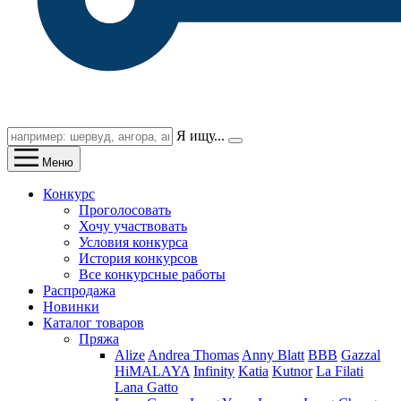
Я ищу...
Меню
Конкурс
Проголосовать
Хочу участвовать
Условия конкурса
История конкурсов
Все конкурсные работы
Распродажа
Новинки
Каталог товаров
Пряжа
Alize
Andrea Thomas
Anny Blatt
BBB
Gazzal
HiMALAYA
Infinity
Katia
Kutnor
La Filati
Lana Gatto