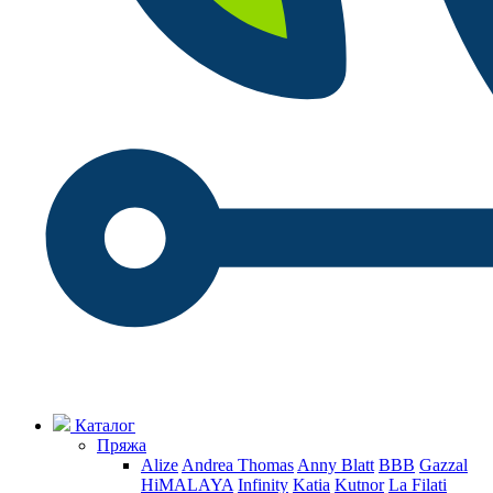
Каталог
Пряжа
Alize
Andrea Thomas
Anny Blatt
BBB
Gazzal
HiMALAYA
Infinity
Katia
Kutnor
La Filati