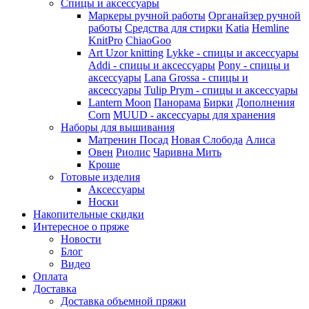
Спицы и аксессуары
Маркеры ручной работы
Органайзер ручной
работы
Средства для стирки
Katia
Hemline
KnitPro
ChiaoGoo
Art Uzor knitting
Lykke - спицы и аксессуары
Addi - спицы и аксессуары
Pony - спицы и
аксессуары
Lana Grossa - спицы и
аксессуары
Tulip
Prym - спицы и аксессуары
Lantern Moon
Панорама
Бирки
Дополнения
Corn
MUUD - аксессуары для хранения
Наборы для вышивания
Матренин Посад
Новая Слобода
Алиса
Овен
Риолис
Чаривна Мить
Кроше
Готовые изделия
Аксессуары
Носки
Накопительные скидки
Интересное о пряже
Новости
Блог
Видео
Оплата
Доставка
Доставка объемной пряжи