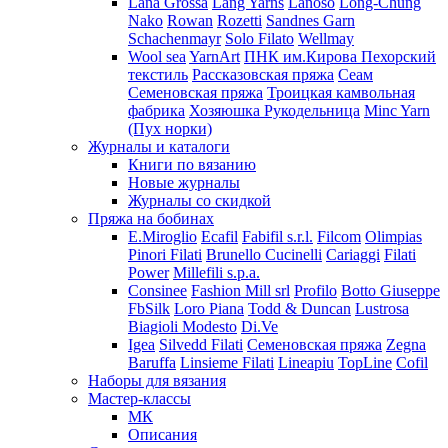
Lana Grossa
Lang Yarns
Lanoso
Long-Chung
Nako
Rowan
Rozetti
Sandnes Garn
Schachenmayr
Solo Filato
Wellmay
Wool sea
YarnArt
ПНК им.Кирова
Пехорский
текстиль
Рассказовская пряжа
Сеам
Семеновская пряжа
Троицкая камвольная
фабрика
Хозяюшка Рукодельница
Minc Yarn
(Пух норки)
Журналы и каталоги
Книги по вязанию
Новые журналы
Журналы со скидкой
Пряжа на бобинах
E.Miroglio
Ecafil
Fabifil s.r.l.
Filcom
Olimpias
Pinori Filati
Brunello Cucinelli
Cariaggi
Filati
Power
Millefili s.p.a.
Consinee
Fashion Mill srl
Profilo
Botto Giuseppe
FbSilk
Loro Piana
Todd & Duncan
Lustrosa
Biagioli Modesto
Di.Ve
Igea
Silvedd Filati
Семеновская пряжа
Zegna
Baruffa
Linsieme Filati
Lineapiu
TopLine
Cofil
Наборы для вязания
Мастер-классы
МК
Описания