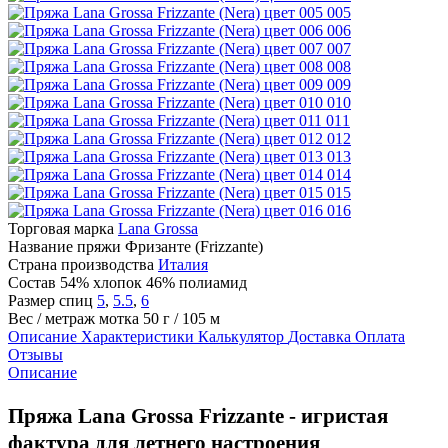
005
006
007
008
009
010
011
012
013
014
015
016
Торговая марка
Lana Grossa
Название пряжи
Фризанте (Frizzante)
Страна производства
Италия
Состав
54% хлопок 46% полиамид
Размер спиц
5
,
5.5
,
6
Вес / метраж мотка
50 г / 105 м
Описание
Характеристики
Калькулятор
Доставка
Оплата
Отзывы
Описание
Пряжа Lana Grossa Frizzante - игристая
фактура для летнего настроения