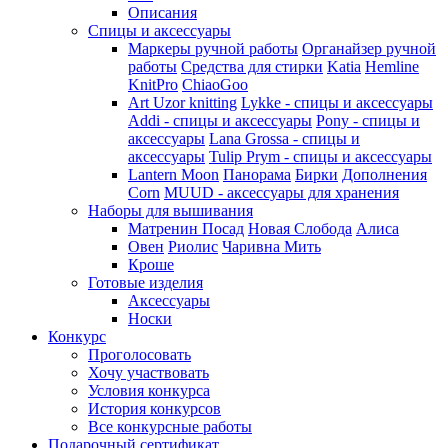
Описания
Спицы и аксессуары
Маркеры ручной работы
Органайзер ручной
работы
Средства для стирки
Katia
Hemline
KnitPro
ChiaoGoo
Art Uzor knitting
Lykke - спицы и аксессуары
Addi - спицы и аксессуары
Pony - спицы и
аксессуары
Lana Grossa - спицы и
аксессуары
Tulip
Prym - спицы и аксессуары
Lantern Moon
Панорама
Бирки
Дополнения
Corn
MUUD - аксессуары для хранения
Наборы для вышивания
Матренин Посад
Новая Слобода
Алиса
Овен
Риолис
Чаривна Мить
Кроше
Готовые изделия
Аксессуары
Носки
Конкурс
Проголосовать
Хочу участвовать
Условия конкурса
История конкурсов
Все конкурсные работы
Подарочный сертификат