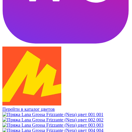
Перейти в каталог цветов
001
002
003
004