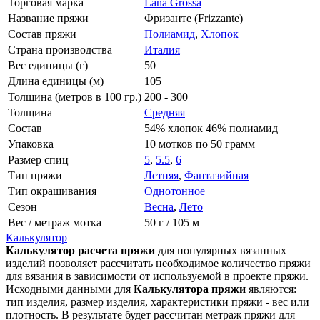
Торговая марка
Lana Grossa
Название пряжи
Фризанте (Frizzante)
Состав пряжи
Полиамид
,
Хлопок
Страна производства
Италия
Вес единицы (г)
50
Длина единицы (м)
105
Толщина (метров в 100 гр.)
200 - 300
Толщина
Средняя
Состав
54% хлопок 46% полиамид
Упаковка
10 мотков по 50 грамм
Размер спиц
5
,
5.5
,
6
Тип пряжи
Летняя
,
Фантазийная
Тип окрашивания
Однотонное
Сезон
Весна
,
Лето
Вес / метраж мотка
50 г / 105 м
Калькулятор
Калькулятор расчета пряжи
для популярных вязанных
изделий позволяет рассчитать необходимое количество пряжи
для вязания в зависимости от используемой в проекте пряжи.
Исходными данными для
Калькулятора пряжи
являются:
тип изделия, размер изделия, характеристики пряжи - вес или
плотность. В результате будет рассчитан метраж пряжи для