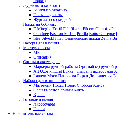
норки)
Журналы и каталоги
Книги по вязанию
Новые журналы
Журналы со скидкой
Пряжа на бобинах
E.Miroglio
Ecafil
Fabifil s.r.l.
Filcom
Olimpias
Pin
Consinee
Fashion Mill srl
Profilo
Botto Giuseppe
Igea
Silvedd Filati
Семеновская пряжа
Zegna Ba
Наборы для вязания
Мастер-классы
МК
Описания
Спицы и аксессуары
Маркеры ручной работы
Органайзер ручной 
Art Uzor knitting
Lykke - спицы и аксессуары
A
Lantern Moon
Панорама
Бирки
Дополнения
Co
Наборы для вышивания
Матренин Посад
Новая Слобода
Алиса
Овен
Риолис
Чаривна Мить
Кроше
Готовые изделия
Аксессуары
Носки
Накопительные скидки