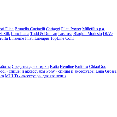
ori Filati
Brunello Cucinelli
Cariaggi
Filati Power
Millefili s.p.a.
FbSilk
Loro Piana
Todd & Duncan
Lustrosa
Biagioli Modesto
Di.Ve
ruffa
Linsieme Filati
Lineapiu
TopLine
Cofil
работы
Средства для стирки
Katia
Hemline
KnitPro
ChiaoGoo
ddi - спицы и аксессуары
Pony - спицы и аксессуары
Lana Grossa
rn
MUUD - аксессуары для хранения