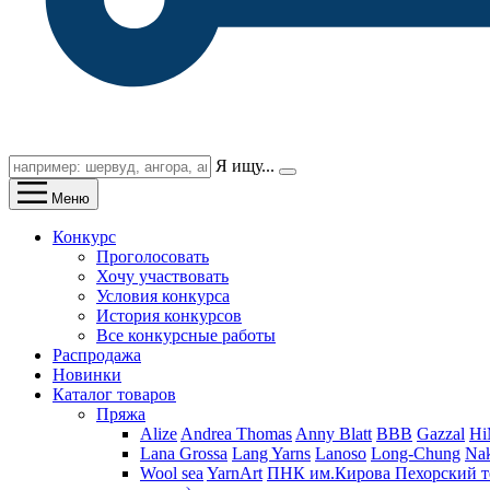
Я ищу...
Меню
Конкурс
Проголосовать
Хочу участвовать
Условия конкурса
История конкурсов
Все конкурсные работы
Распродажа
Новинки
Каталог товаров
Пряжа
Alize
Andrea Thomas
Anny Blatt
BBB
Gazzal
H
Lana Grossa
Lang Yarns
Lanoso
Long-Chung
Na
Wool sea
YarnArt
ПНК им.Кирова
Пехорский т