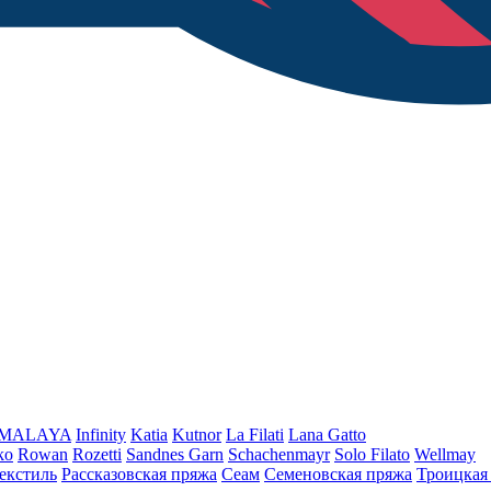
iMALAYA
Infinity
Katia
Kutnor
La Filati
Lana Gatto
ko
Rowan
Rozetti
Sandnes Garn
Schachenmayr
Solo Filato
Wellmay
екстиль
Рассказовская пряжа
Сеам
Семеновская пряжа
Троицкая