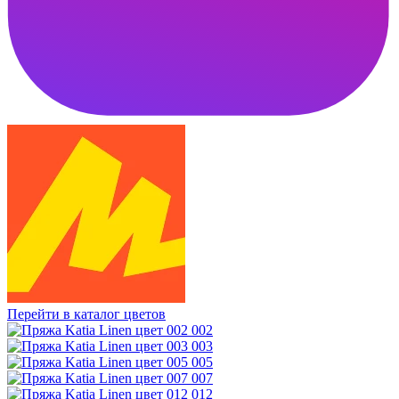
Перейти в каталог цветов
002
003
005
007
012