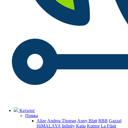
Каталог
Пряжа
Alize
Andrea Thomas
Anny Blatt
BBB
Gazzal
HiMALAYA
Infinity
Katia
Kutnor
La Filati