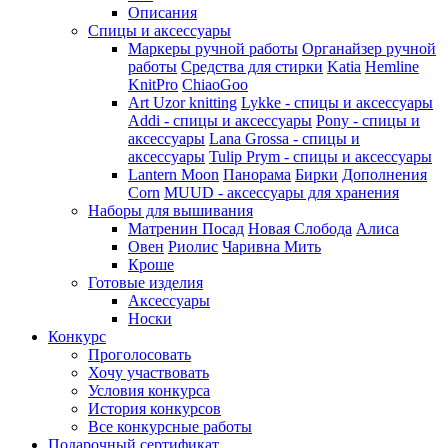
Описания
Спицы и аксессуары
Маркеры ручной работы
Органайзер ручной
работы
Средства для стирки
Katia
Hemline
KnitPro
ChiaoGoo
Art Uzor knitting
Lykke - спицы и аксессуары
Addi - спицы и аксессуары
Pony - спицы и
аксессуары
Lana Grossa - спицы и
аксессуары
Tulip
Prym - спицы и аксессуары
Lantern Moon
Панорама
Бирки
Дополнения
Corn
MUUD - аксессуары для хранения
Наборы для вышивания
Матренин Посад
Новая Слобода
Алиса
Овен
Риолис
Чаривна Мить
Кроше
Готовые изделия
Аксессуары
Носки
Конкурс
Проголосовать
Хочу участвовать
Условия конкурса
История конкурсов
Все конкурсные работы
Подарочный сертификат