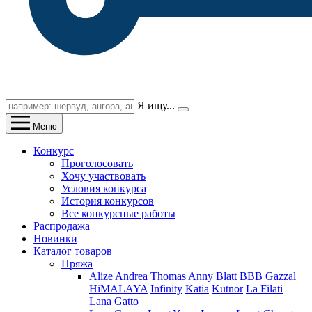
Я ищу...
Меню
Конкурс
Проголосовать
Хочу участвовать
Условия конкурса
История конкурсов
Все конкурсные работы
Распродажа
Новинки
Каталог товаров
Пряжа
Alize
Andrea Thomas
Anny Blatt
BBB
Gazzal
HiMALAYA
Infinity
Katia
Kutnor
La Filati
Lana Gatto