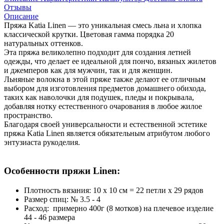
Отзывы
Описание
Пряжа
Katia Linen
— это уникальная смесь льна и хлопка
классической крутки. Цветовая гамма порядка 20
натуральных оттенков.
Эта пряжа великолепно подходит для создания летней
одежды, что делает ее идеальной для пончо, вязаных жилетов
и джемперов как для мужчин, так и для женщин.
Льняные волокна в этой пряже также делают ее отличным
выбором для изготовления предметов домашнего обихода,
таких как наволочки для подушек, пледы и покрывала,
добавляя нотку естественного очарования в любое жилое
пространство.
Благодаря своей универсальности и естественной эстетике
пряжа Katia Linen является обязательным атрибутом любого
энтузиаста рукоделия.
Особенности пряжи Linen:
Плотность вязания: 10 х 10 см = 22 петли х 29 рядов
Размер спиц: № 3.5 - 4
Расход: примерно 400г (8 мотков) на плечевое изделие
44 - 46 размера