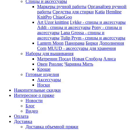
Спицы и аксессуары
Маркеры ручной работы
Органайзер ручной
работы
Средства для стирки
Katia
Hemline
KnitPro
ChiaoGoo
Art Uzor knitting
Lykke - спицы и аксессуары
Addi - спицы и аксессуары
Pony - спицы и
аксессуары
Lana Grossa - спицы и
аксессуары
Tulip
Prym - спицы и аксессуары
Lantern Moon
Панорама
Бирки
Дополнения
Corn
MUUD - аксессуары для хранения
Наборы для вышивания
Матренин Посад
Новая Слобода
Алиса
Овен
Риолис
Чаривна Мить
Кроше
Готовые изделия
Аксессуары
Носки
Накопительные скидки
Интересное о пряже
Новости
Блог
Видео
Оплата
Доставка
Доставка объемной пряжи