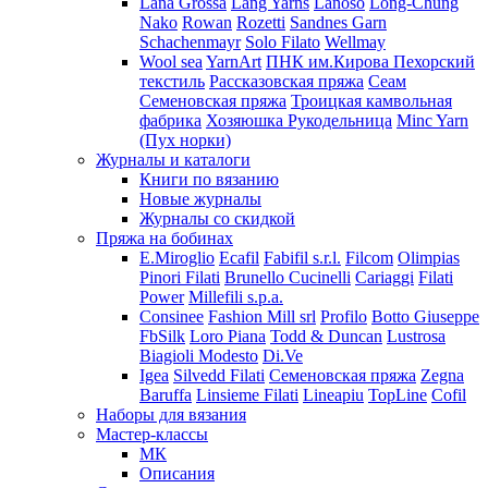
Lana Grossa
Lang Yarns
Lanoso
Long-Chung
Nako
Rowan
Rozetti
Sandnes Garn
Schachenmayr
Solo Filato
Wellmay
Wool sea
YarnArt
ПНК им.Кирова
Пехорский
текстиль
Рассказовская пряжа
Сеам
Семеновская пряжа
Троицкая камвольная
фабрика
Хозяюшка Рукодельница
Minc Yarn
(Пух норки)
Журналы и каталоги
Книги по вязанию
Новые журналы
Журналы со скидкой
Пряжа на бобинах
E.Miroglio
Ecafil
Fabifil s.r.l.
Filcom
Olimpias
Pinori Filati
Brunello Cucinelli
Cariaggi
Filati
Power
Millefili s.p.a.
Consinee
Fashion Mill srl
Profilo
Botto Giuseppe
FbSilk
Loro Piana
Todd & Duncan
Lustrosa
Biagioli Modesto
Di.Ve
Igea
Silvedd Filati
Семеновская пряжа
Zegna
Baruffa
Linsieme Filati
Lineapiu
TopLine
Cofil
Наборы для вязания
Мастер-классы
МК
Описания