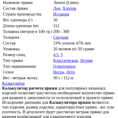
Название пряжи
Линен (Linen)
Состав пряжи
Лен
,
Хлопок
Страна производства
Испания
Вес единицы (г)
50
Длина единицы (м)
112
Толщина (метров в 100 гр.)
200 - 300
Толщина
Средняя
Состав
53% хлопок 47% лен
Упаковка
20 мотков по 50 грамм
Размер спиц
4.5
,
5
Тип пряжи
Классическая
,
Летняя
Тип окрашивания
Однотонное
Сезон
Весна
,
Лето
Вес / метраж мотка
50 г / 112 м
Калькулятор
Калькулятор расчета пряжи
для популярных вязанных
изделий позволяет рассчитать необходимое количество пряжи
для вязания в зависимости от используемой в проекте пряжи.
Исходными данными для
Калькулятора пряжи
являются:
тип изделия, размер изделия, характеристики пряжи - вес или
плотность. В результате будет рассчитан метраж пряжи для
вязания необходимый для планируемого изделия.