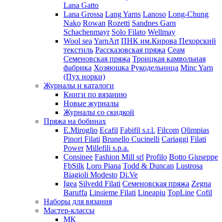
Lana Gatto
Lana Grossa
Lang Yarns
Lanoso
Long-Chung
Nako
Rowan
Rozetti
Sandnes Garn
Schachenmayr
Solo Filato
Wellmay
Wool sea
YarnArt
ПНК им.Кирова
Пехорский
текстиль
Рассказовская пряжа
Сеам
Семеновская пряжа
Троицкая камвольная
фабрика
Хозяюшка Рукодельница
Minc Yarn
(Пух норки)
Журналы и каталоги
Книги по вязанию
Новые журналы
Журналы со скидкой
Пряжа на бобинах
E.Miroglio
Ecafil
Fabifil s.r.l.
Filcom
Olimpias
Pinori Filati
Brunello Cucinelli
Cariaggi
Filati
Power
Millefili s.p.a.
Consinee
Fashion Mill srl
Profilo
Botto Giuseppe
FbSilk
Loro Piana
Todd & Duncan
Lustrosa
Biagioli Modesto
Di.Ve
Igea
Silvedd Filati
Семеновская пряжа
Zegna
Baruffa
Linsieme Filati
Lineapiu
TopLine
Cofil
Наборы для вязания
Мастер-классы
МК