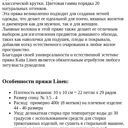
классической крутки. Цветовая гамма порядка 20
натуральных оттенков.
Эта пряжа великолепно подходит для создания летней
одежды, что делает ее идеальной для пончо, вязаных жилетов
и джемперов как для мужчин, так и для женщин.
Льняные волокна в этой пряже также делают ее отличным
выбором для изготовления предметов домашнего обихода,
таких как наволочки для подушек, пледы и покрывала,
добавляя нотку естественного очарования в любое жилое
пространство.
Благодаря своей универсальности и естественной эстетике
пряжа Katia Linen является обязательным атрибутом любого
энтузиаста рукоделия.
Особенности пряжи Linen:
Плотность вязания: 10 х 10 см = 22 петли х 29 рядов
Размер спиц: № 3.5 - 4
Расход: примерно 400г (8 мотков) на плечевое изделие
44 - 46 размера
Уход: деликатная стирка при температуре воды до 30
градусов с использованием средств для стирки
трикотажных изделий, не сушить в стиральной машине,