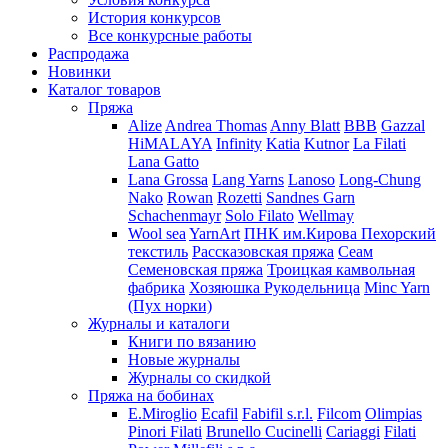
История конкурсов
Все конкурсные работы
Распродажа
Новинки
Каталог товаров
Пряжа
Alize
Andrea Thomas
Anny Blatt
BBB
Gazzal
HiMALAYA
Infinity
Katia
Kutnor
La Filati
Lana Gatto
Lana Grossa
Lang Yarns
Lanoso
Long-Chung
Nako
Rowan
Rozetti
Sandnes Garn
Schachenmayr
Solo Filato
Wellmay
Wool sea
YarnArt
ПНК им.Кирова
Пехорский
текстиль
Рассказовская пряжа
Сеам
Семеновская пряжа
Троицкая камвольная
фабрика
Хозяюшка Рукодельница
Minc Yarn
(Пух норки)
Журналы и каталоги
Книги по вязанию
Новые журналы
Журналы со скидкой
Пряжа на бобинах
E.Miroglio
Ecafil
Fabifil s.r.l.
Filcom
Olimpias
Pinori Filati
Brunello Cucinelli
Cariaggi
Filati