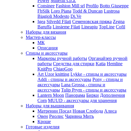
Power
Millefili s.p.a.
Consinee
Fashion Mill srl
Profilo
Botto Giuseppe
FbSilk
Loro Piana
Todd & Duncan
Lustrosa
Biagioli Modesto
Di.Ve
Igea
Silvedd Filati
Семеновская пряжа
Zegna
Baruffa
Linsieme Filati
Lineapiu
TopLine
Cofil
Наборы для вязания
Мастер-классы
МК
Описания
Спицы и аксессуары
Маркеры ручной работы
Органайзер ручной
работы
Средства для стирки
Katia
Hemline
KnitPro
ChiaoGoo
Art Uzor knitting
Lykke - спицы и аксессуары
Addi - спицы и аксессуары
Pony - спицы и
аксессуары
Lana Grossa - спицы и
аксессуары
Tulip
Prym - спицы и аксессуары
Lantern Moon
Панорама
Бирки
Дополнения
Corn
MUUD - аксессуары для хранения
Наборы для вышивания
Матренин Посад
Новая Слобода
Алиса
Овен
Риолис
Чаривна Мить
Кроше
Готовые изделия