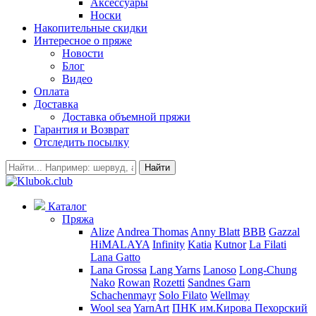
Аксессуары
Носки
Накопительные скидки
Интересное о пряже
Новости
Блог
Видео
Оплата
Доставка
Доставка объемной пряжи
Гарантия и Возврат
Отследить посылку
Найти
Каталог
Пряжа
Alize
Andrea Thomas
Anny Blatt
BBB
Gazzal
HiMALAYA
Infinity
Katia
Kutnor
La Filati
Lana Gatto
Lana Grossa
Lang Yarns
Lanoso
Long-Chung
Nako
Rowan
Rozetti
Sandnes Garn
Schachenmayr
Solo Filato
Wellmay
Wool sea
YarnArt
ПНК им.Кирова
Пехорский