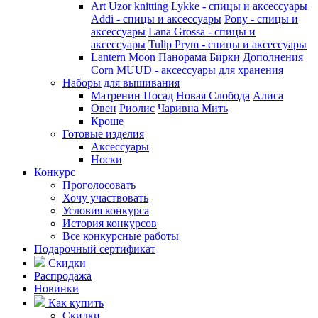
Art Uzor knitting
Lykke - спицы и аксессуары
Addi - спицы и аксессуары
Pony - спицы и
аксессуары
Lana Grossa - спицы и
аксессуары
Tulip
Prym - спицы и аксессуары
Lantern Moon
Панорама
Бирки
Дополнения
Corn
MUUD - аксессуары для хранения
Наборы для вышивания
Матренин Посад
Новая Слобода
Алиса
Овен
Риолис
Чаривна Мить
Кроше
Готовые изделия
Аксессуары
Носки
Конкурс
Проголосовать
Хочу участвовать
Условия конкурса
История конкурсов
Все конкурсные работы
Подарочный сертификат
Скидки
Распродажа
Новинки
Как купить
Скидки