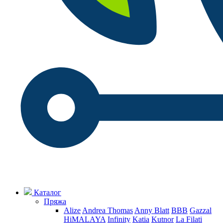
Каталог
Пряжа
Alize
Andrea Thomas
Anny Blatt
BBB
Gazzal
HiMALAYA
Infinity
Katia
Kutnor
La Filati