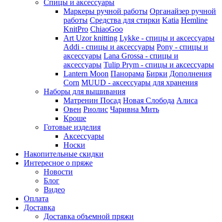
Спицы и аксессуары
Маркеры ручной работы
Органайзер ручной
работы
Средства для стирки
Katia
Hemline
KnitPro
ChiaoGoo
Art Uzor knitting
Lykke - спицы и аксессуары
Addi - спицы и аксессуары
Pony - спицы и
аксессуары
Lana Grossa - спицы и
аксессуары
Tulip
Prym - спицы и аксессуары
Lantern Moon
Панорама
Бирки
Дополнения
Corn
MUUD - аксессуары для хранения
Наборы для вышивания
Матренин Посад
Новая Слобода
Алиса
Овен
Риолис
Чаривна Мить
Кроше
Готовые изделия
Аксессуары
Носки
Накопительные скидки
Интересное о пряже
Новости
Блог
Видео
Оплата
Доставка
Доставка объемной пряжи