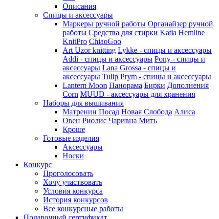
Описания
Спицы и аксессуары
Маркеры ручной работы
Органайзер ручной
работы
Средства для стирки
Katia
Hemline
KnitPro
ChiaoGoo
Art Uzor knitting
Lykke - спицы и аксессуары
Addi - спицы и аксессуары
Pony - спицы и
аксессуары
Lana Grossa - спицы и
аксессуары
Tulip
Prym - спицы и аксессуары
Lantern Moon
Панорама
Бирки
Дополнения
Corn
MUUD - аксессуары для хранения
Наборы для вышивания
Матренин Посад
Новая Слобода
Алиса
Овен
Риолис
Чаривна Мить
Кроше
Готовые изделия
Аксессуары
Носки
Конкурс
Проголосовать
Хочу участвовать
Условия конкурса
История конкурсов
Все конкурсные работы
Подарочный сертификат