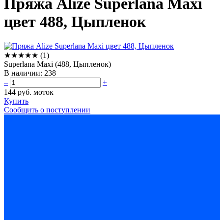
Пряжа Alize Superlana Maxi
цвет 488, Цыпленок
★
★
★
★
★
(1)
Superlana Maxi (488, Цыпленок)
В наличии:
238
–
+
144 руб.
моток
Купить
Сообщить о поступлении