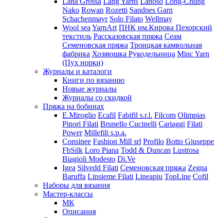
Lana Grossa
Lang Yarns
Lanoso
Long-Chung
Nako
Rowan
Rozetti
Sandnes Garn
Schachenmayr
Solo Filato
Wellmay
Wool sea
YarnArt
ПНК им.Кирова
Пехорский
текстиль
Рассказовская пряжа
Сеам
Семеновская пряжа
Троицкая камвольная
фабрика
Хозяюшка Рукодельница
Minc Yarn
(Пух норки)
Журналы и каталоги
Книги по вязанию
Новые журналы
Журналы со скидкой
Пряжа на бобинах
E.Miroglio
Ecafil
Fabifil s.r.l.
Filcom
Olimpias
Pinori Filati
Brunello Cucinelli
Cariaggi
Filati
Power
Millefili s.p.a.
Consinee
Fashion Mill srl
Profilo
Botto Giuseppe
FbSilk
Loro Piana
Todd & Duncan
Lustrosa
Biagioli Modesto
Di.Ve
Igea
Silvedd Filati
Семеновская пряжа
Zegna
Baruffa
Linsieme Filati
Lineapiu
TopLine
Cofil
Наборы для вязания
Мастер-классы
МК
Описания