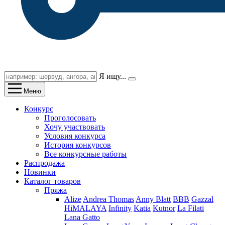
Я ищу...
Меню
Конкурс
Проголосовать
Хочу участвовать
Условия конкурса
История конкурсов
Все конкурсные работы
Распродажа
Новинки
Каталог товаров
Пряжа
Alize
Andrea Thomas
Anny Blatt
BBB
Gazzal
HiMALAYA
Infinity
Katia
Kutnor
La Filati
Lana Gatto