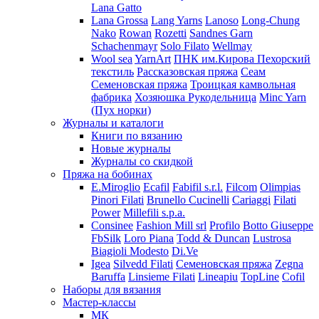
Lana Gatto
Lana Grossa
Lang Yarns
Lanoso
Long-Chung
Nako
Rowan
Rozetti
Sandnes Garn
Schachenmayr
Solo Filato
Wellmay
Wool sea
YarnArt
ПНК им.Кирова
Пехорский
текстиль
Рассказовская пряжа
Сеам
Семеновская пряжа
Троицкая камвольная
фабрика
Хозяюшка Рукодельница
Minc Yarn
(Пух норки)
Журналы и каталоги
Книги по вязанию
Новые журналы
Журналы со скидкой
Пряжа на бобинах
E.Miroglio
Ecafil
Fabifil s.r.l.
Filcom
Olimpias
Pinori Filati
Brunello Cucinelli
Cariaggi
Filati
Power
Millefili s.p.a.
Consinee
Fashion Mill srl
Profilo
Botto Giuseppe
FbSilk
Loro Piana
Todd & Duncan
Lustrosa
Biagioli Modesto
Di.Ve
Igea
Silvedd Filati
Семеновская пряжа
Zegna
Baruffa
Linsieme Filati
Lineapiu
TopLine
Cofil
Наборы для вязания
Мастер-классы
МК