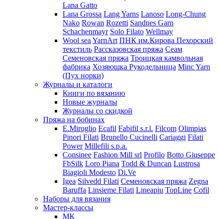
Lana Gatto
Lana Grossa
Lang Yarns
Lanoso
Long-Chung
Nako
Rowan
Rozetti
Sandnes Garn
Schachenmayr
Solo Filato
Wellmay
Wool sea
YarnArt
ПНК им.Кирова
Пехорский
текстиль
Рассказовская пряжа
Сеам
Семеновская пряжа
Троицкая камвольная
фабрика
Хозяюшка Рукодельница
Minc Yarn
(Пух норки)
Журналы и каталоги
Книги по вязанию
Новые журналы
Журналы со скидкой
Пряжа на бобинах
E.Miroglio
Ecafil
Fabifil s.r.l.
Filcom
Olimpias
Pinori Filati
Brunello Cucinelli
Cariaggi
Filati
Power
Millefili s.p.a.
Consinee
Fashion Mill srl
Profilo
Botto Giuseppe
FbSilk
Loro Piana
Todd & Duncan
Lustrosa
Biagioli Modesto
Di.Ve
Igea
Silvedd Filati
Семеновская пряжа
Zegna
Baruffa
Linsieme Filati
Lineapiu
TopLine
Cofil
Наборы для вязания
Мастер-классы
МК