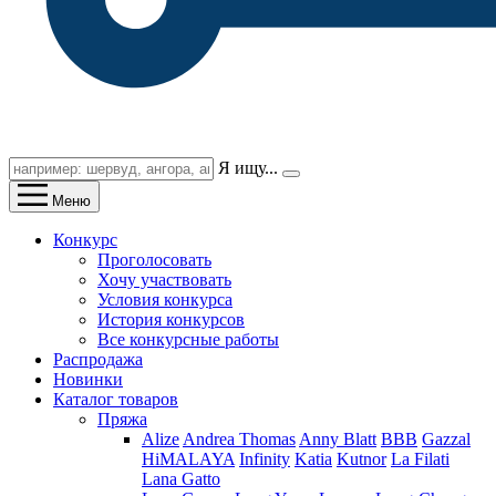
Я ищу...
Меню
Конкурс
Проголосовать
Хочу участвовать
Условия конкурса
История конкурсов
Все конкурсные работы
Распродажа
Новинки
Каталог товаров
Пряжа
Alize
Andrea Thomas
Anny Blatt
BBB
Gazzal
HiMALAYA
Infinity
Katia
Kutnor
La Filati
Lana Gatto