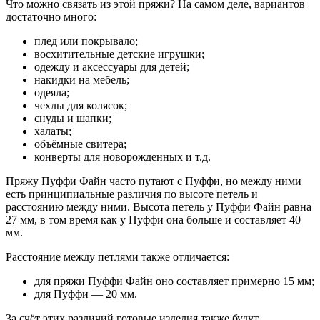
Что можно связать из этой пряжи? На самом деле, вариантов
достаточно много:
плед или покрывало;
восхитительные детские игрушки;
одежду и аксессуары для детей;
накидки на мебель;
одеяла;
чехлы для колясок;
снуды и шапки;
халаты;
объёмные свитера;
конверты для новорожденных и т.д.
Пряжу Пуффи Файн часто путают с Пуффи, но между ними
есть принципиальные различия по высоте петель и
расстоянию между ними. Высота петель у Пуффи Файн равна
27 мм, в том время как у Пуффи она больше и составляет 40
мм.
Расстояние между петлями также отличается:
для пряжи Пуффи Файн оно составляет примерно 15 мм;
для Пуффи — 20 мм.
За счёт этих различий готовые изделия также будут