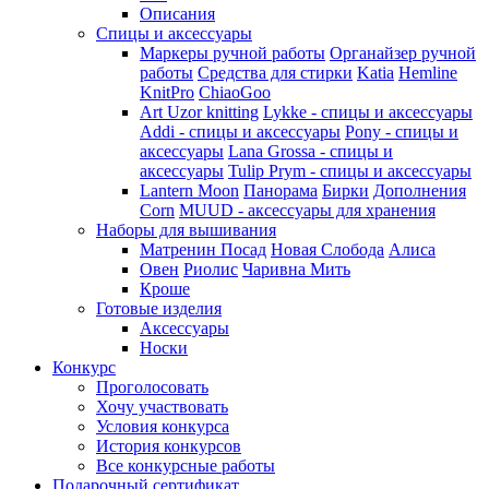
Описания
Спицы и аксессуары
Маркеры ручной работы
Органайзер ручной
работы
Средства для стирки
Katia
Hemline
KnitPro
ChiaoGoo
Art Uzor knitting
Lykke - спицы и аксессуары
Addi - спицы и аксессуары
Pony - спицы и
аксессуары
Lana Grossa - спицы и
аксессуары
Tulip
Prym - спицы и аксессуары
Lantern Moon
Панорама
Бирки
Дополнения
Corn
MUUD - аксессуары для хранения
Наборы для вышивания
Матренин Посад
Новая Слобода
Алиса
Овен
Риолис
Чаривна Мить
Кроше
Готовые изделия
Аксессуары
Носки
Конкурс
Проголосовать
Хочу участвовать
Условия конкурса
История конкурсов
Все конкурсные работы
Подарочный сертификат