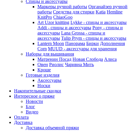
Спицы и аксессуары
Маркеры ручной работы
Органайзер ручной
работы
Средства для стирки
Katia
Hemline
KnitPro
ChiaoGoo
Art Uzor knitting
Lykke - спицы и аксессуары
Addi - спицы и аксессуары
Pony - спицы и
аксессуары
Lana Grossa - спицы и
аксессуары
Tulip
Prym - спицы и аксессуары
Lantern Moon
Панорама
Бирки
Дополнения
Corn
MUUD - аксессуары для хранения
Наборы для вышивания
Матренин Посад
Новая Слобода
Алиса
Овен
Риолис
Чаривна Мить
Кроше
Готовые изделия
Аксессуары
Носки
Накопительные скидки
Интересное о пряже
Новости
Блог
Видео
Оплата
Доставка
Доставка объемной пряжи