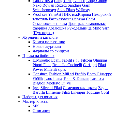
Lana Grossa
Lang Yarns
Lanoso
Long-Chung
Nako
Rowan
Rozetti
Sandnes Garn
Schachenmayr
Solo Filato
Wellmay
Wool sea
YarnArt
ПНК им.Кирова
Пехорский
текстиль
Рассказовская пряжа
Сеам
Семеновская пряжа
Троицкая камвольная
фабрика
Хозяюшка Рукодельница
Minc Yarn
(Пух норки)
Журналы и каталоги
Книги по вязанию
Новые журналы
Журналы со скидкой
Пряжа на бобинах
E.Miroglio
Ecafil
Fabifil s.r.l.
Filcom
Olimpias
Pinori Filati
Brunello Cucinelli
Cariaggi
Filati
Power
Millefili s.p.a.
Consinee
Fashion Mill srl
Profilo
Botto Giuseppe
FbSilk
Loro Piana
Todd & Duncan
Lustrosa
Biagioli Modesto
Di.Ve
Igea
Silvedd Filati
Семеновская пряжа
Zegna
Baruffa
Linsieme Filati
Lineapiu
TopLine
Cofil
Наборы для вязания
Мастер-классы
МК
Описания