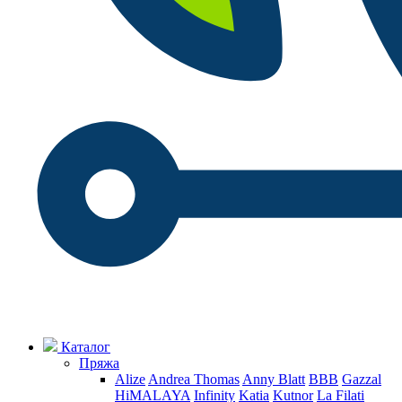
Каталог
Пряжа
Alize
Andrea Thomas
Anny Blatt
BBB
Gazzal
HiMALAYA
Infinity
Katia
Kutnor
La Filati