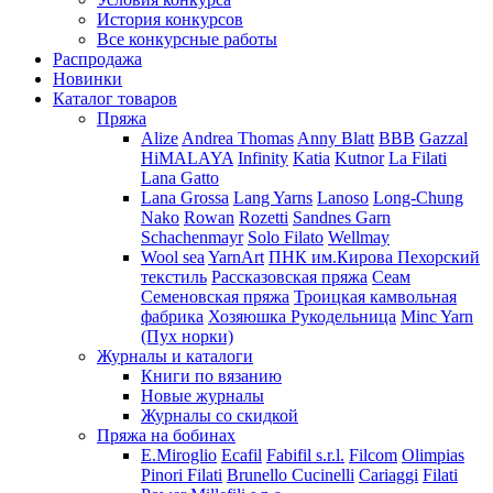
История конкурсов
Все конкурсные работы
Распродажа
Новинки
Каталог товаров
Пряжа
Alize
Andrea Thomas
Anny Blatt
BBB
Gazzal
HiMALAYA
Infinity
Katia
Kutnor
La Filati
Lana Gatto
Lana Grossa
Lang Yarns
Lanoso
Long-Chung
Nako
Rowan
Rozetti
Sandnes Garn
Schachenmayr
Solo Filato
Wellmay
Wool sea
YarnArt
ПНК им.Кирова
Пехорский
текстиль
Рассказовская пряжа
Сеам
Семеновская пряжа
Троицкая камвольная
фабрика
Хозяюшка Рукодельница
Minc Yarn
(Пух норки)
Журналы и каталоги
Книги по вязанию
Новые журналы
Журналы со скидкой
Пряжа на бобинах
E.Miroglio
Ecafil
Fabifil s.r.l.
Filcom
Olimpias
Pinori Filati
Brunello Cucinelli
Cariaggi
Filati