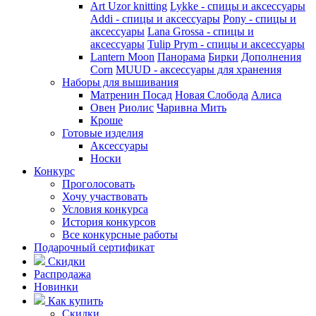
Art Uzor knitting
Lykke - спицы и аксессуары
Addi - спицы и аксессуары
Pony - спицы и
аксессуары
Lana Grossa - спицы и
аксессуары
Tulip
Prym - спицы и аксессуары
Lantern Moon
Панорама
Бирки
Дополнения
Corn
MUUD - аксессуары для хранения
Наборы для вышивания
Матренин Посад
Новая Слобода
Алиса
Овен
Риолис
Чаривна Мить
Кроше
Готовые изделия
Аксессуары
Носки
Конкурс
Проголосовать
Хочу участвовать
Условия конкурса
История конкурсов
Все конкурсные работы
Подарочный сертификат
Скидки
Распродажа
Новинки
Как купить
Скидки