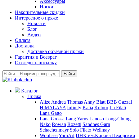
Аксессуары
Носки
Накопительные скидки
Интересное о пряже
Новости
Блог
Видео
Оплата
Доставка
Доставка объемной пряжи
Гарантия и Возврат
Отследить посылку
Найти
Каталог
Пряжа
Alize
Andrea Thomas
Anny Blatt
BBB
Gazzal
HiMALAYA
Infinity
Katia
Kutnor
La Filati
Lana Gatto
Lana Grossa
Lang Yarns
Lanoso
Long-Chung
Nako
Rowan
Rozetti
Sandnes Garn
Schachenmayr
Solo Filato
Wellmay
Wool sea
YarnArt
ПНК им.Кирова
Пехорский