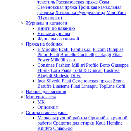
текстиль
Рассказовская пряжа
Сеам
Семеновская пряжа
Троицкая камвольная
фабрика
Хозяюшка Рукодельница
Minc Yarn
(Пух норки)
Журналы и каталоги
Книги по вязанию
Новые журналы
Журналы со скидкой
Пряжа на бобинах
E.Miroglio
Ecafil
Fabifil s.r.l.
Filcom
Olimpias
Pinori Filati
Brunello Cucinelli
Cariaggi
Filati
Power
Millefili s.p.a.
Consinee
Fashion Mill srl
Profilo
Botto Giuseppe
FbSilk
Loro Piana
Todd & Duncan
Lustrosa
Biagioli Modesto
Di.Ve
Igea
Silvedd Filati
Семеновская пряжа
Zegna
Baruffa
Linsieme Filati
Lineapiu
TopLine
Cofil
Наборы для вязания
Мастер-классы
МК
Описания
Спицы и аксессуары
Маркеры ручной работы
Органайзер ручной
работы
Средства для стирки
Katia
Hemline
KnitPro
ChiaoGoo