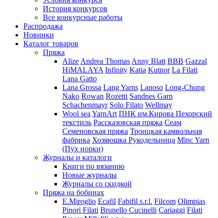
История конкурсов
Все конкурсные работы
Распродажа
Новинки
Каталог товаров
Пряжа
Alize
Andrea Thomas
Anny Blatt
BBB
Gazzal
HiMALAYA
Infinity
Katia
Kutnor
La Filati
Lana Gatto
Lana Grossa
Lang Yarns
Lanoso
Long-Chung
Nako
Rowan
Rozetti
Sandnes Garn
Schachenmayr
Solo Filato
Wellmay
Wool sea
YarnArt
ПНК им.Кирова
Пехорский
текстиль
Рассказовская пряжа
Сеам
Семеновская пряжа
Троицкая камвольная
фабрика
Хозяюшка Рукодельница
Minc Yarn
(Пух норки)
Журналы и каталоги
Книги по вязанию
Новые журналы
Журналы со скидкой
Пряжа на бобинах
E.Miroglio
Ecafil
Fabifil s.r.l.
Filcom
Olimpias
Pinori Filati
Brunello Cucinelli
Cariaggi
Filati