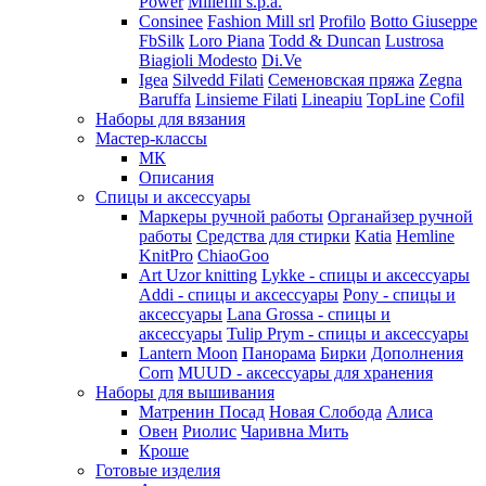
Power
Millefili s.p.a.
Consinee
Fashion Mill srl
Profilo
Botto Giuseppe
FbSilk
Loro Piana
Todd & Duncan
Lustrosa
Biagioli Modesto
Di.Ve
Igea
Silvedd Filati
Семеновская пряжа
Zegna
Baruffa
Linsieme Filati
Lineapiu
TopLine
Cofil
Наборы для вязания
Мастер-классы
МК
Описания
Спицы и аксессуары
Маркеры ручной работы
Органайзер ручной
работы
Средства для стирки
Katia
Hemline
KnitPro
ChiaoGoo
Art Uzor knitting
Lykke - спицы и аксессуары
Addi - спицы и аксессуары
Pony - спицы и
аксессуары
Lana Grossa - спицы и
аксессуары
Tulip
Prym - спицы и аксессуары
Lantern Moon
Панорама
Бирки
Дополнения
Corn
MUUD - аксессуары для хранения
Наборы для вышивания
Матренин Посад
Новая Слобода
Алиса
Овен
Риолис
Чаривна Мить
Кроше
Готовые изделия