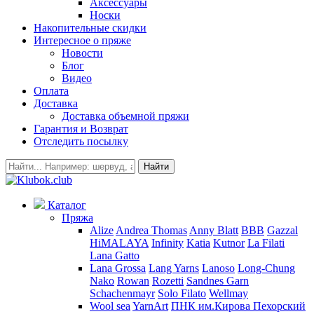
Аксессуары
Носки
Накопительные скидки
Интересное о пряже
Новости
Блог
Видео
Оплата
Доставка
Доставка объемной пряжи
Гарантия и Возврат
Отследить посылку
Найти
Каталог
Пряжа
Alize
Andrea Thomas
Anny Blatt
BBB
Gazzal
HiMALAYA
Infinity
Katia
Kutnor
La Filati
Lana Gatto
Lana Grossa
Lang Yarns
Lanoso
Long-Chung
Nako
Rowan
Rozetti
Sandnes Garn
Schachenmayr
Solo Filato
Wellmay
Wool sea
YarnArt
ПНК им.Кирова
Пехорский