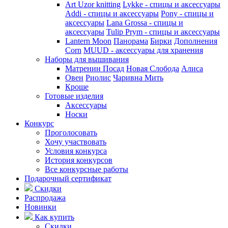
Art Uzor knitting
Lykke - спицы и аксессуары
Addi - спицы и аксессуары
Pony - спицы и
аксессуары
Lana Grossa - спицы и
аксессуары
Tulip
Prym - спицы и аксессуары
Lantern Moon
Панорама
Бирки
Дополнения
Corn
MUUD - аксессуары для хранения
Наборы для вышивания
Матренин Посад
Новая Слобода
Алиса
Овен
Риолис
Чаривна Мить
Кроше
Готовые изделия
Аксессуары
Носки
Конкурс
Проголосовать
Хочу участвовать
Условия конкурса
История конкурсов
Все конкурсные работы
Подарочный сертификат
Скидки
Распродажа
Новинки
Как купить
Скидки