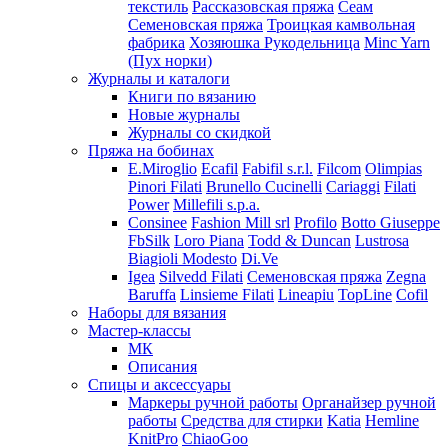
текстиль
Рассказовская пряжа
Сеам
Семеновская пряжа
Троицкая камвольная
фабрика
Хозяюшка Рукодельница
Minc Yarn
(Пух норки)
Журналы и каталоги
Книги по вязанию
Новые журналы
Журналы со скидкой
Пряжа на бобинах
E.Miroglio
Ecafil
Fabifil s.r.l.
Filcom
Olimpias
Pinori Filati
Brunello Cucinelli
Cariaggi
Filati
Power
Millefili s.p.a.
Consinee
Fashion Mill srl
Profilo
Botto Giuseppe
FbSilk
Loro Piana
Todd & Duncan
Lustrosa
Biagioli Modesto
Di.Ve
Igea
Silvedd Filati
Семеновская пряжа
Zegna
Baruffa
Linsieme Filati
Lineapiu
TopLine
Cofil
Наборы для вязания
Мастер-классы
МК
Описания
Спицы и аксессуары
Маркеры ручной работы
Органайзер ручной
работы
Средства для стирки
Katia
Hemline
KnitPro
ChiaoGoo