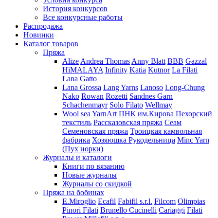
История конкурсов
Все конкурсные работы
Распродажа
Новинки
Каталог товаров
Пряжа
Alize
Andrea Thomas
Anny Blatt
BBB
Gazzal
HiMALAYA
Infinity
Katia
Kutnor
La Filati
Lana Gatto
Lana Grossa
Lang Yarns
Lanoso
Long-Chung
Nako
Rowan
Rozetti
Sandnes Garn
Schachenmayr
Solo Filato
Wellmay
Wool sea
YarnArt
ПНК им.Кирова
Пехорский
текстиль
Рассказовская пряжа
Сеам
Семеновская пряжа
Троицкая камвольная
фабрика
Хозяюшка Рукодельница
Minc Yarn
(Пух норки)
Журналы и каталоги
Книги по вязанию
Новые журналы
Журналы со скидкой
Пряжа на бобинах
E.Miroglio
Ecafil
Fabifil s.r.l.
Filcom
Olimpias
Pinori Filati
Brunello Cucinelli
Cariaggi
Filati