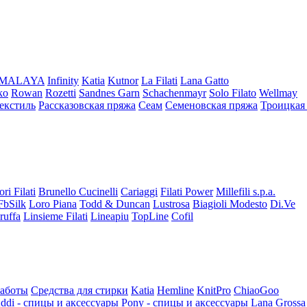
iMALAYA
Infinity
Katia
Kutnor
La Filati
Lana Gatto
ko
Rowan
Rozetti
Sandnes Garn
Schachenmayr
Solo Filato
Wellmay
екстиль
Рассказовская пряжа
Сеам
Семеновская пряжа
Троицкая
ori Filati
Brunello Cucinelli
Cariaggi
Filati Power
Millefili s.p.a.
FbSilk
Loro Piana
Todd & Duncan
Lustrosa
Biagioli Modesto
Di.Ve
ruffa
Linsieme Filati
Lineapiu
TopLine
Cofil
работы
Средства для стирки
Katia
Hemline
KnitPro
ChiaoGoo
ddi - спицы и аксессуары
Pony - спицы и аксессуары
Lana Grossa