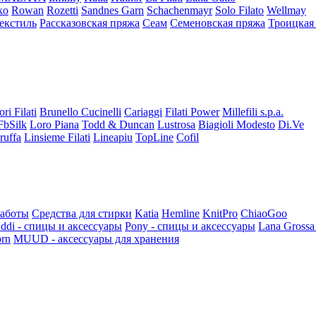
ko
Rowan
Rozetti
Sandnes Garn
Schachenmayr
Solo Filato
Wellmay
екстиль
Рассказовская пряжа
Сеам
Семеновская пряжа
Троицкая
ori Filati
Brunello Cucinelli
Cariaggi
Filati Power
Millefili s.p.a.
FbSilk
Loro Piana
Todd & Duncan
Lustrosa
Biagioli Modesto
Di.Ve
ruffa
Linsieme Filati
Lineapiu
TopLine
Cofil
работы
Средства для стирки
Katia
Hemline
KnitPro
ChiaoGoo
ddi - спицы и аксессуары
Pony - спицы и аксессуары
Lana Grossa
rn
MUUD - аксессуары для хранения