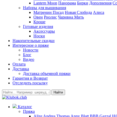
Lantern Moon
Панорама
Бирки
Дополнения
Co
Наборы для вышивания
Матренин Посад
Новая Слобода
Алиса
Овен
Риолис
Чаривна Мить
Кроше
Готовые изделия
Аксессуары
Носки
Накопительные скидки
Интересное о пряже
Новости
Блог
Видео
Оплата
Доставка
Доставка объемной пряжи
Гарантия и Возврат
Отследить посылку
Найти
Каталог
Пряжа
Alize
Andrea Thomas
Anny Blatt
BBB
Gazzal
H