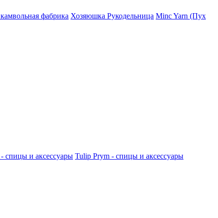
 камвольная фабрика
Хозяюшка Рукодельница
Minc Yarn (Пух
 - спицы и аксессуары
Tulip
Prym - спицы и аксессуары