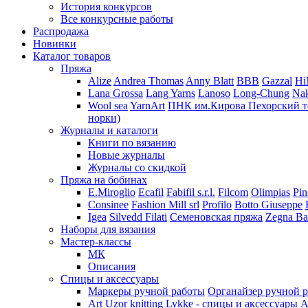
История конкурсов
Все конкурсные работы
Распродажа
Новинки
Каталог товаров
Пряжа
Alize
Andrea Thomas
Anny Blatt
BBB
Gazzal
H
Lana Grossa
Lang Yarns
Lanoso
Long-Chung
Na
Wool sea
YarnArt
ПНК им.Кирова
Пехорский т
норки)
Журналы и каталоги
Книги по вязанию
Новые журналы
Журналы со скидкой
Пряжа на бобинах
E.Miroglio
Ecafil
Fabifil s.r.l.
Filcom
Olimpias
Pin
Consinee
Fashion Mill srl
Profilo
Botto Giuseppe
Igea
Silvedd Filati
Семеновская пряжа
Zegna Ba
Наборы для вязания
Мастер-классы
МК
Описания
Спицы и аксессуары
Маркеры ручной работы
Органайзер ручной 
Art Uzor knitting
Lykke - спицы и аксессуары
A