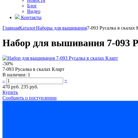
Новости
Блог
Видео
Контакты
Главная
Каталог
Наборы для вышивания
7-093 Русалка в скалах 
Набор для вышивания 7-093 Р
-50%
7-093 Русалка в скалах Кларт
В наличии:
1
–
+
470 руб.
235 руб.
Купить
Сообщить о поступлении