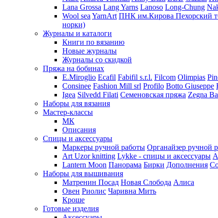
Lana Grossa
Lang Yarns
Lanoso
Long-Chung
Na
Wool sea
YarnArt
ПНК им.Кирова
Пехорский т
норки)
Журналы и каталоги
Книги по вязанию
Новые журналы
Журналы со скидкой
Пряжа на бобинах
E.Miroglio
Ecafil
Fabifil s.r.l.
Filcom
Olimpias
Pin
Consinee
Fashion Mill srl
Profilo
Botto Giuseppe
Igea
Silvedd Filati
Семеновская пряжа
Zegna Ba
Наборы для вязания
Мастер-классы
МК
Описания
Спицы и аксессуары
Маркеры ручной работы
Органайзер ручной 
Art Uzor knitting
Lykke - спицы и аксессуары
A
Lantern Moon
Панорама
Бирки
Дополнения
Co
Наборы для вышивания
Матренин Посад
Новая Слобода
Алиса
Овен
Риолис
Чаривна Мить
Кроше
Готовые изделия
Аксессуары