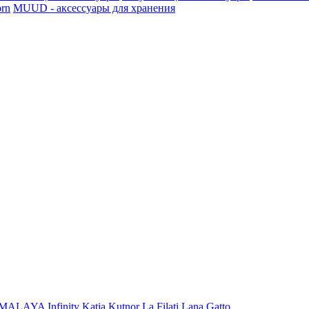
rn
MUUD - аксессуары для хранения
iMALAYA
Infinity
Katia
Kutnor
La Filati
Lana Gatto