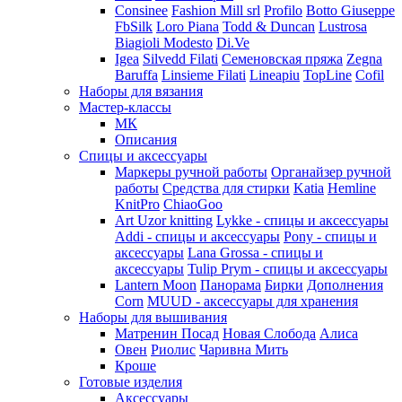
Consinee
Fashion Mill srl
Profilo
Botto Giuseppe
FbSilk
Loro Piana
Todd & Duncan
Lustrosa
Biagioli Modesto
Di.Ve
Igea
Silvedd Filati
Семеновская пряжа
Zegna
Baruffa
Linsieme Filati
Lineapiu
TopLine
Cofil
Наборы для вязания
Мастер-классы
МК
Описания
Спицы и аксессуары
Маркеры ручной работы
Органайзер ручной
работы
Средства для стирки
Katia
Hemline
KnitPro
ChiaoGoo
Art Uzor knitting
Lykke - спицы и аксессуары
Addi - спицы и аксессуары
Pony - спицы и
аксессуары
Lana Grossa - спицы и
аксессуары
Tulip
Prym - спицы и аксессуары
Lantern Moon
Панорама
Бирки
Дополнения
Corn
MUUD - аксессуары для хранения
Наборы для вышивания
Матренин Посад
Новая Слобода
Алиса
Овен
Риолис
Чаривна Мить
Кроше
Готовые изделия
Аксессуары