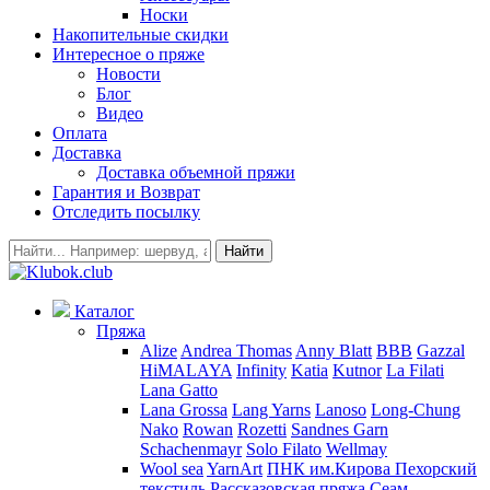
Носки
Накопительные скидки
Интересное о пряже
Новости
Блог
Видео
Оплата
Доставка
Доставка объемной пряжи
Гарантия и Возврат
Отследить посылку
Найти
Каталог
Пряжа
Alize
Andrea Thomas
Anny Blatt
BBB
Gazzal
HiMALAYA
Infinity
Katia
Kutnor
La Filati
Lana Gatto
Lana Grossa
Lang Yarns
Lanoso
Long-Chung
Nako
Rowan
Rozetti
Sandnes Garn
Schachenmayr
Solo Filato
Wellmay
Wool sea
YarnArt
ПНК им.Кирова
Пехорский
текстиль
Рассказовская пряжа
Сеам