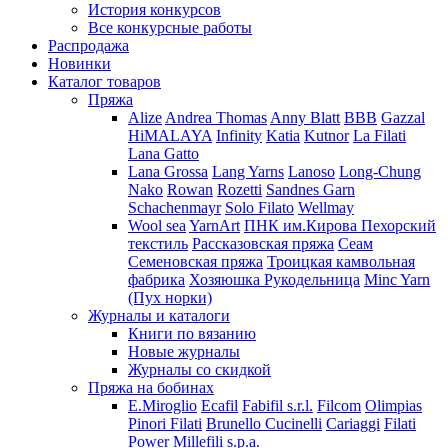
История конкурсов
Все конкурсные работы
Распродажа
Новинки
Каталог товаров
Пряжа
Alize
Andrea Thomas
Anny Blatt
BBB
Gazzal
HiMALAYA
Infinity
Katia
Kutnor
La Filati
Lana Gatto
Lana Grossa
Lang Yarns
Lanoso
Long-Chung
Nako
Rowan
Rozetti
Sandnes Garn
Schachenmayr
Solo Filato
Wellmay
Wool sea
YarnArt
ПНК им.Кирова
Пехорский
текстиль
Рассказовская пряжа
Сеам
Семеновская пряжа
Троицкая камвольная
фабрика
Хозяюшка Рукодельница
Minc Yarn
(Пух норки)
Журналы и каталоги
Книги по вязанию
Новые журналы
Журналы со скидкой
Пряжа на бобинах
E.Miroglio
Ecafil
Fabifil s.r.l.
Filcom
Olimpias
Pinori Filati
Brunello Cucinelli
Cariaggi
Filati
Power
Millefili s.p.a.