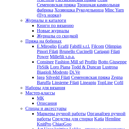
Семеновская пряжа
Троицкая камвольная
фабрика
Хозяюшка Рукодельница
Minc Yarn
(Пух норки)
Журналы и каталоги
Книги по вязанию
Новые журналы
Журналы со скидкой
Пряжа на бобинах
E.Miroglio
Ecafil
Fabifil s.r.l.
Filcom
Olimpias
Pinori Filati
Brunello Cucinelli
Cariaggi
Filati
Power
Millefili s.p.a.
Consinee
Fashion Mill srl
Profilo
Botto Giuseppe
FbSilk
Loro Piana
Todd & Duncan
Lustrosa
Biagioli Modesto
Di.Ve
Igea
Silvedd Filati
Семеновская пряжа
Zegna
Baruffa
Linsieme Filati
Lineapiu
TopLine
Cofil
Наборы для вязания
Мастер-классы
МК
Описания
Спицы и аксессуары
Маркеры ручной работы
Органайзер ручной
работы
Средства для стирки
Katia
Hemline
KnitPro
ChiaoGoo