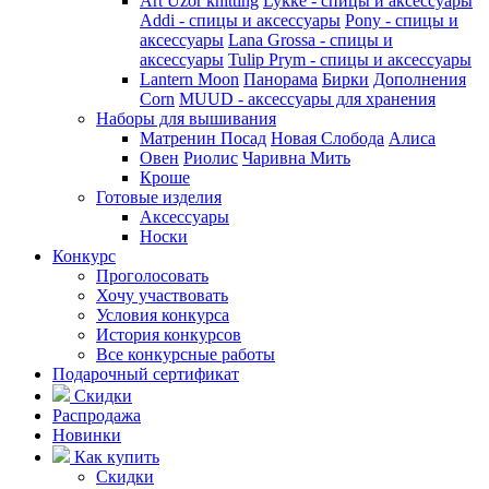
Art Uzor knitting
Lykke - спицы и аксессуары
Addi - спицы и аксессуары
Pony - спицы и
аксессуары
Lana Grossa - спицы и
аксессуары
Tulip
Prym - спицы и аксессуары
Lantern Moon
Панорама
Бирки
Дополнения
Corn
MUUD - аксессуары для хранения
Наборы для вышивания
Матренин Посад
Новая Слобода
Алиса
Овен
Риолис
Чаривна Мить
Кроше
Готовые изделия
Аксессуары
Носки
Конкурс
Проголосовать
Хочу участвовать
Условия конкурса
История конкурсов
Все конкурсные работы
Подарочный сертификат
Скидки
Распродажа
Новинки
Как купить
Скидки