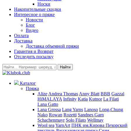
Носки
Накопительные скидки
Интересное о пряже
Новости
Блог
Видео
Оплата
Доставка
Доставка объемной пряжи
Гарантия и Возврат
Отследить посылку
Найти
Каталог
Пряжа
Alize
Andrea Thomas
Anny Blatt
BBB
Gazzal
HiMALAYA
Infinity
Katia
Kutnor
La Filati
Lana Gatto
Lana Grossa
Lang Yarns
Lanoso
Long-Chung
Nako
Rowan
Rozetti
Sandnes Garn
Schachenmayr
Solo Filato
Wellmay
Wool sea
YarnArt
ПНК им.Кирова
Пехорский
текстиль
Рассказовская пряжа
Сеам