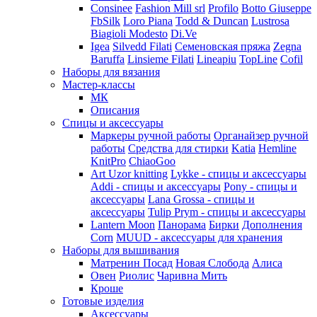
Consinee
Fashion Mill srl
Profilo
Botto Giuseppe
FbSilk
Loro Piana
Todd & Duncan
Lustrosa
Biagioli Modesto
Di.Ve
Igea
Silvedd Filati
Семеновская пряжа
Zegna
Baruffa
Linsieme Filati
Lineapiu
TopLine
Cofil
Наборы для вязания
Мастер-классы
МК
Описания
Спицы и аксессуары
Маркеры ручной работы
Органайзер ручной
работы
Средства для стирки
Katia
Hemline
KnitPro
ChiaoGoo
Art Uzor knitting
Lykke - спицы и аксессуары
Addi - спицы и аксессуары
Pony - спицы и
аксессуары
Lana Grossa - спицы и
аксессуары
Tulip
Prym - спицы и аксессуары
Lantern Moon
Панорама
Бирки
Дополнения
Corn
MUUD - аксессуары для хранения
Наборы для вышивания
Матренин Посад
Новая Слобода
Алиса
Овен
Риолис
Чаривна Мить
Кроше
Готовые изделия
Аксессуары