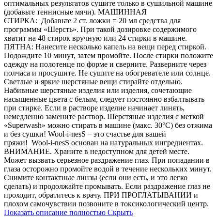
оптимальных результатов сушите только в сушильной машине
(добавьте теннисные мячи). МАШИННАЯ
СТИРКА: Добавьте 2 ст. ложки = 20 мл средства для
программы «Шерсть». При такой дозировке содержимого
хватит на 48 стирок вручную или 24 стирки в машине.
ПЯТНА: Нанесите несколько капель на вещи перед стиркой.
Подождите 10 минут, затем промойте. После стирки положите
одежду на полотенце по форме и сверните. Разверните через
полчаса и просушите. Не сушите на обогревателе или солнце.
Светлые и яркие шерстяные вещи стирайте отдельно.
Набивные шерстяные изделия или изделия, сочетающие
насыщенные цвета с белым, следует постоянно взбалтывать
при стирке. Если в растворе изделие начинает линять,
немедленно замените раствор. Шерстяные изделия с меткой
«Superwash» можно стирать в машине (макс. 30°C) без отжима
и без сушки! Wool-i-nesS – это счастье для вашей
пряжи! Wool-i-nesS основан на натуральных ингредиентах.
ВНИМАНИЕ. Храните в недоступном для детей месте.
Может вызвать серьезное раздражение глаз. При попадании в
глаза осторожно промойте водой в течение нескольких минут.
Снимите контактные линзы (если они есть, и это легко
сделать) и продолжайте промывать. Если раздражение глаз не
проходит, обратитесь к врачу. ПРИ ПРОГЛАТЫВАНИИ и
плохом самочувствии позвоните в токсикологический центр.
Показать описание полностью
Скрыть