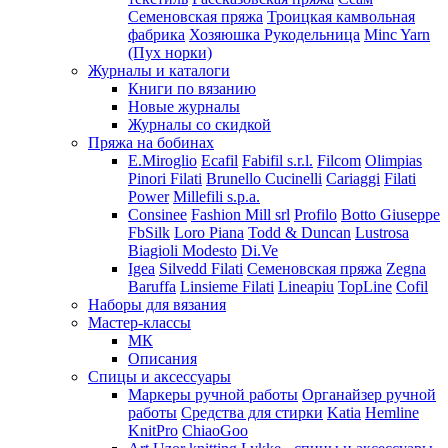
Семеновская пряжа
Троицкая камвольная
фабрика
Хозяюшка Рукодельница
Minc Yarn
(Пух норки)
Журналы и каталоги
Книги по вязанию
Новые журналы
Журналы со скидкой
Пряжа на бобинах
E.Miroglio
Ecafil
Fabifil s.r.l.
Filcom
Olimpias
Pinori Filati
Brunello Cucinelli
Cariaggi
Filati
Power
Millefili s.p.a.
Consinee
Fashion Mill srl
Profilo
Botto Giuseppe
FbSilk
Loro Piana
Todd & Duncan
Lustrosa
Biagioli Modesto
Di.Ve
Igea
Silvedd Filati
Семеновская пряжа
Zegna
Baruffa
Linsieme Filati
Lineapiu
TopLine
Cofil
Наборы для вязания
Мастер-классы
МК
Описания
Спицы и аксессуары
Маркеры ручной работы
Органайзер ручной
работы
Средства для стирки
Katia
Hemline
KnitPro
ChiaoGoo