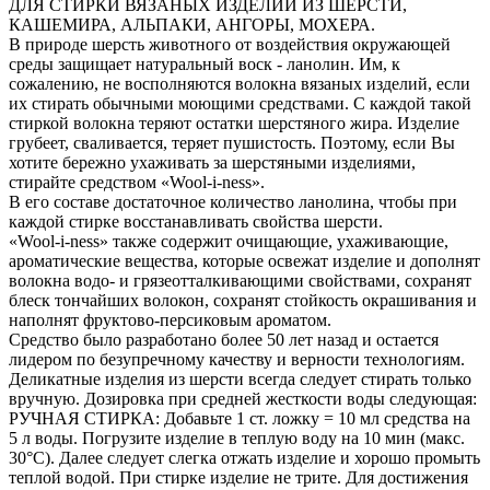
ДЛЯ СТИРКИ ВЯЗАНЫХ ИЗДЕЛИЙ ИЗ ШЕРСТИ,
КАШЕМИРА, АЛЬПАКИ, АНГОРЫ, МОХЕРА.
В природе шерсть животного от воздействия окружающей
среды защищает натуральный воск - ланолин. Им, к
сожалению, не восполняются волокна вязаных изделий, если
их стирать обычными моющими средствами. С каждой такой
стиркой волокна теряют остатки шерстяного жира. Изделие
грубеет, сваливается, теряет пушистость. Поэтому, если Вы
хотите бережно ухаживать за шерстяными изделиями,
стирайте средством «Wool-i-ness».
В его составе достаточное количество ланолина, чтобы при
каждой стирке восстанавливать свойства шерсти.
«Wool-i-ness» также содержит очищающие, ухаживающие,
ароматические вещества, которые освежат изделие и дополнят
волокна водо- и грязеотталкивающими свойствами, сохранят
блеск тончайших волокон, сохранят стойкость окрашивания и
наполнят фруктово-персиковым ароматом.
Средство было разработано более 50 лет назад и остается
лидером по безупречному качеству и верности технологиям.
Деликатные изделия из шерсти всегда следует стирать только
вручную. Дозировка при средней жесткости воды следующая:
РУЧНАЯ СТИРКА: Добавьте 1 ст. ложку = 10 мл средства на
5 л воды. Погрузите изделие в теплую воду на 10 мин (макс.
30°C). Далее следует слегка отжать изделие и хорошо промыть
теплой водой. При стирке изделие не трите. Для достижения