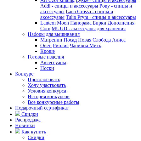
Art Uzor knitting
Lykke - спицы и аксессуары
Addi - спицы и аксессуары
Pony - спицы и
аксессуары
Lana Grossa - спицы и
аксессуары
Tulip
Prym - спицы и аксессуары
Lantern Moon
Панорама
Бирки
Дополнения
Corn
MUUD - аксессуары для хранения
Наборы для вышивания
Матренин Посад
Новая Слобода
Алиса
Овен
Риолис
Чаривна Мить
Кроше
Готовые изделия
Аксессуары
Носки
Конкурс
Проголосовать
Хочу участвовать
Условия конкурса
История конкурсов
Все конкурсные работы
Подарочный сертификат
Скидки
Распродажа
Новинки
Как купить
Скидки