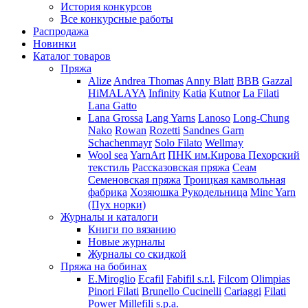
История конкурсов
Все конкурсные работы
Распродажа
Новинки
Каталог товаров
Пряжа
Alize
Andrea Thomas
Anny Blatt
BBB
Gazzal
HiMALAYA
Infinity
Katia
Kutnor
La Filati
Lana Gatto
Lana Grossa
Lang Yarns
Lanoso
Long-Chung
Nako
Rowan
Rozetti
Sandnes Garn
Schachenmayr
Solo Filato
Wellmay
Wool sea
YarnArt
ПНК им.Кирова
Пехорский
текстиль
Рассказовская пряжа
Сеам
Семеновская пряжа
Троицкая камвольная
фабрика
Хозяюшка Рукодельница
Minc Yarn
(Пух норки)
Журналы и каталоги
Книги по вязанию
Новые журналы
Журналы со скидкой
Пряжа на бобинах
E.Miroglio
Ecafil
Fabifil s.r.l.
Filcom
Olimpias
Pinori Filati
Brunello Cucinelli
Cariaggi
Filati
Power
Millefili s.p.a.