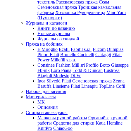
текстиль
Рассказовская пряжа
Сеам
Семеновская пряжа
Троицкая камвольная
фабрика
Хозяюшка Рукодельница
Minc Yarn
(Пух норки)
Журналы и каталоги
Книги по вязанию
Новые журналы
Журналы со скидкой
Пряжа на бобинах
E.Miroglio
Ecafil
Fabifil s.r.l.
Filcom
Olimpias
Pinori Filati
Brunello Cucinelli
Cariaggi
Filati
Power
Millefili s.p.a.
Consinee
Fashion Mill srl
Profilo
Botto Giuseppe
FbSilk
Loro Piana
Todd & Duncan
Lustrosa
Biagioli Modesto
Di.Ve
Igea
Silvedd Filati
Семеновская пряжа
Zegna
Baruffa
Linsieme Filati
Lineapiu
TopLine
Cofil
Наборы для вязания
Мастер-классы
МК
Описания
Спицы и аксессуары
Маркеры ручной работы
Органайзер ручной
работы
Средства для стирки
Katia
Hemline
KnitPro
ChiaoGoo