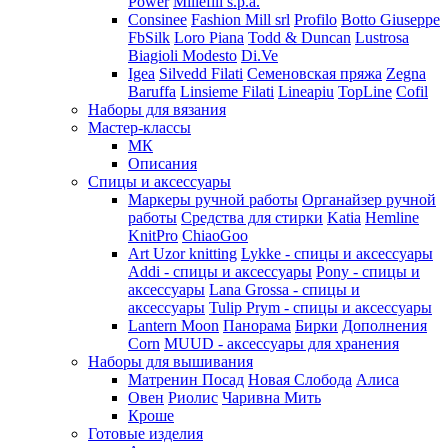
Power
Millefili s.p.a.
Consinee
Fashion Mill srl
Profilo
Botto Giuseppe
FbSilk
Loro Piana
Todd & Duncan
Lustrosa
Biagioli Modesto
Di.Ve
Igea
Silvedd Filati
Семеновская пряжа
Zegna
Baruffa
Linsieme Filati
Lineapiu
TopLine
Cofil
Наборы для вязания
Мастер-классы
МК
Описания
Спицы и аксессуары
Маркеры ручной работы
Органайзер ручной
работы
Средства для стирки
Katia
Hemline
KnitPro
ChiaoGoo
Art Uzor knitting
Lykke - спицы и аксессуары
Addi - спицы и аксессуары
Pony - спицы и
аксессуары
Lana Grossa - спицы и
аксессуары
Tulip
Prym - спицы и аксессуары
Lantern Moon
Панорама
Бирки
Дополнения
Corn
MUUD - аксессуары для хранения
Наборы для вышивания
Матренин Посад
Новая Слобода
Алиса
Овен
Риолис
Чаривна Мить
Кроше
Готовые изделия