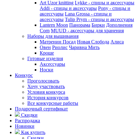
Art Uzor knitting
Lykke - спицы и аксессуары
Addi - спицы и аксессуары
Pony - спицы и
аксессуары
Lana Grossa - спицы и
аксессуары
Tulip
Prym - спицы и аксессуары
Lantern Moon
Панорама
Бирки
Дополнения
Corn
MUUD - аксессуары для хранения
Наборы для вышивания
Матренин Посад
Новая Слобода
Алиса
Овен
Риолис
Чаривна Мить
Кроше
Готовые изделия
Аксессуары
Носки
Конкурс
Проголосовать
Хочу участвовать
Условия конкурса
История конкурсов
Все конкурсные работы
Подарочный сертификат
Скидки
Распродажа
Новинки
Как купить
Скидки