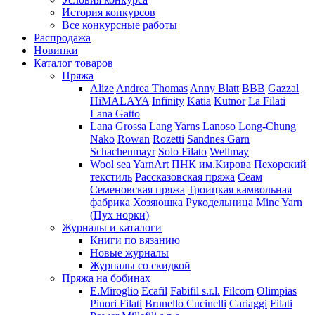
История конкурсов
Все конкурсные работы
Распродажа
Новинки
Каталог товаров
Пряжа
Alize
Andrea Thomas
Anny Blatt
BBB
Gazzal
HiMALAYA
Infinity
Katia
Kutnor
La Filati
Lana Gatto
Lana Grossa
Lang Yarns
Lanoso
Long-Chung
Nako
Rowan
Rozetti
Sandnes Garn
Schachenmayr
Solo Filato
Wellmay
Wool sea
YarnArt
ПНК им.Кирова
Пехорский
текстиль
Рассказовская пряжа
Сеам
Семеновская пряжа
Троицкая камвольная
фабрика
Хозяюшка Рукодельница
Minc Yarn
(Пух норки)
Журналы и каталоги
Книги по вязанию
Новые журналы
Журналы со скидкой
Пряжа на бобинах
E.Miroglio
Ecafil
Fabifil s.r.l.
Filcom
Olimpias
Pinori Filati
Brunello Cucinelli
Cariaggi
Filati