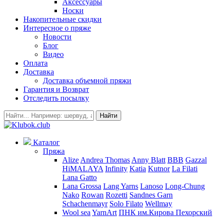
Аксессуары
Носки
Накопительные скидки
Интересное о пряже
Новости
Блог
Видео
Оплата
Доставка
Доставка объемной пряжи
Гарантия и Возврат
Отследить посылку
Найти
Каталог
Пряжа
Alize
Andrea Thomas
Anny Blatt
BBB
Gazzal
HiMALAYA
Infinity
Katia
Kutnor
La Filati
Lana Gatto
Lana Grossa
Lang Yarns
Lanoso
Long-Chung
Nako
Rowan
Rozetti
Sandnes Garn
Schachenmayr
Solo Filato
Wellmay
Wool sea
YarnArt
ПНК им.Кирова
Пехорский