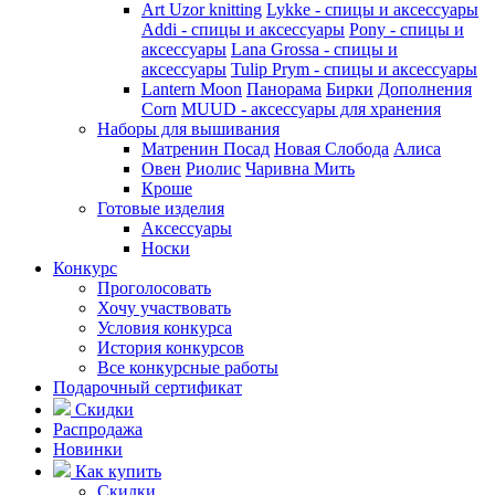
Art Uzor knitting
Lykke - спицы и аксессуары
Addi - спицы и аксессуары
Pony - спицы и
аксессуары
Lana Grossa - спицы и
аксессуары
Tulip
Prym - спицы и аксессуары
Lantern Moon
Панорама
Бирки
Дополнения
Corn
MUUD - аксессуары для хранения
Наборы для вышивания
Матренин Посад
Новая Слобода
Алиса
Овен
Риолис
Чаривна Мить
Кроше
Готовые изделия
Аксессуары
Носки
Конкурс
Проголосовать
Хочу участвовать
Условия конкурса
История конкурсов
Все конкурсные работы
Подарочный сертификат
Скидки
Распродажа
Новинки
Как купить
Скидки