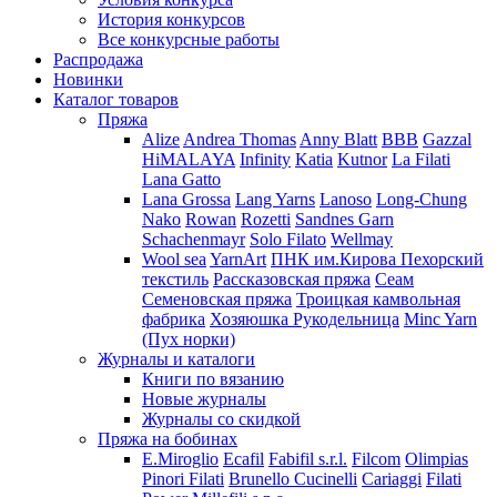
История конкурсов
Все конкурсные работы
Распродажа
Новинки
Каталог товаров
Пряжа
Alize
Andrea Thomas
Anny Blatt
BBB
Gazzal
HiMALAYA
Infinity
Katia
Kutnor
La Filati
Lana Gatto
Lana Grossa
Lang Yarns
Lanoso
Long-Chung
Nako
Rowan
Rozetti
Sandnes Garn
Schachenmayr
Solo Filato
Wellmay
Wool sea
YarnArt
ПНК им.Кирова
Пехорский
текстиль
Рассказовская пряжа
Сеам
Семеновская пряжа
Троицкая камвольная
фабрика
Хозяюшка Рукодельница
Minc Yarn
(Пух норки)
Журналы и каталоги
Книги по вязанию
Новые журналы
Журналы со скидкой
Пряжа на бобинах
E.Miroglio
Ecafil
Fabifil s.r.l.
Filcom
Olimpias
Pinori Filati
Brunello Cucinelli
Cariaggi
Filati