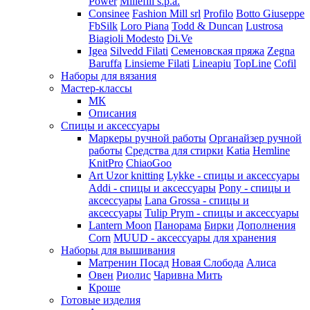
Power
Millefili s.p.a.
Consinee
Fashion Mill srl
Profilo
Botto Giuseppe
FbSilk
Loro Piana
Todd & Duncan
Lustrosa
Biagioli Modesto
Di.Ve
Igea
Silvedd Filati
Семеновская пряжа
Zegna
Baruffa
Linsieme Filati
Lineapiu
TopLine
Cofil
Наборы для вязания
Мастер-классы
МК
Описания
Спицы и аксессуары
Маркеры ручной работы
Органайзер ручной
работы
Средства для стирки
Katia
Hemline
KnitPro
ChiaoGoo
Art Uzor knitting
Lykke - спицы и аксессуары
Addi - спицы и аксессуары
Pony - спицы и
аксессуары
Lana Grossa - спицы и
аксессуары
Tulip
Prym - спицы и аксессуары
Lantern Moon
Панорама
Бирки
Дополнения
Corn
MUUD - аксессуары для хранения
Наборы для вышивания
Матренин Посад
Новая Слобода
Алиса
Овен
Риолис
Чаривна Мить
Кроше
Готовые изделия