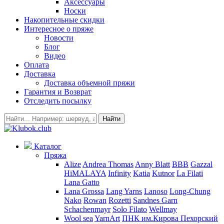
Аксессуары
Носки
Накопительные скидки
Интересное о пряже
Новости
Блог
Видео
Оплата
Доставка
Доставка объемной пряжи
Гарантия и Возврат
Отследить посылку
Найти
Каталог
Пряжа
Alize
Andrea Thomas
Anny Blatt
BBB
Gazzal
HiMALAYA
Infinity
Katia
Kutnor
La Filati
Lana Gatto
Lana Grossa
Lang Yarns
Lanoso
Long-Chung
Nako
Rowan
Rozetti
Sandnes Garn
Schachenmayr
Solo Filato
Wellmay
Wool sea
YarnArt
ПНК им.Кирова
Пехорский