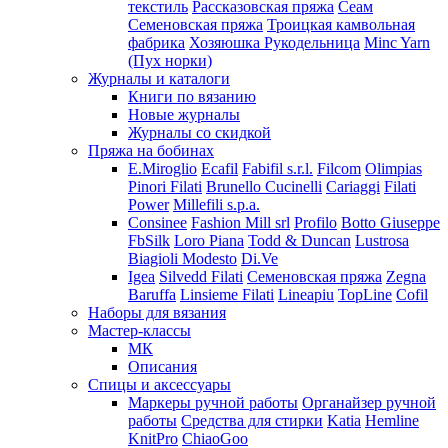
текстиль
Рассказовская пряжа
Сеам
Семеновская пряжа
Троицкая камвольная
фабрика
Хозяюшка Рукодельница
Minc Yarn
(Пух норки)
Журналы и каталоги
Книги по вязанию
Новые журналы
Журналы со скидкой
Пряжа на бобинах
E.Miroglio
Ecafil
Fabifil s.r.l.
Filcom
Olimpias
Pinori Filati
Brunello Cucinelli
Cariaggi
Filati
Power
Millefili s.p.a.
Consinee
Fashion Mill srl
Profilo
Botto Giuseppe
FbSilk
Loro Piana
Todd & Duncan
Lustrosa
Biagioli Modesto
Di.Ve
Igea
Silvedd Filati
Семеновская пряжа
Zegna
Baruffa
Linsieme Filati
Lineapiu
TopLine
Cofil
Наборы для вязания
Мастер-классы
МК
Описания
Спицы и аксессуары
Маркеры ручной работы
Органайзер ручной
работы
Средства для стирки
Katia
Hemline
KnitPro
ChiaoGoo