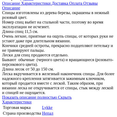
Описание
Характеристики
Доставка
Оплата
Отзывы
Описание
Спицы изготовлены из дерева березы, окрашены в нежный
розовый цвет.
Номер спиц выбит на стальной части, поэтому во время
эксплуатации не исчезнет.
Длина спиц 11,5 см.
Очень легкие, приятные на ощупь спицы, от которых руки не
устают даже при длительном вязании.
Кончики средней остроты, прекрасно подцепляют петельку и
не травмируют пальцы.
Лески для спиц продаются отдельно.
Бывают обычные (черного цвета) и вращающиеся (розовато-
персикового цвета).
Длина лесок от 50 до 150 см.
Леска вкручивается в железный наконечник спицы. Для более
надежного крепления затягивается зажимным ключиком,
который продается вместе с леской. Таким образом, при
вязании леска не откручивается от спицы, стык между леской
и спицей не ощущается.
Показать описание полностью
Скрыть
Характеристики
Торговая марка
Lykke
Страна производства
Непал